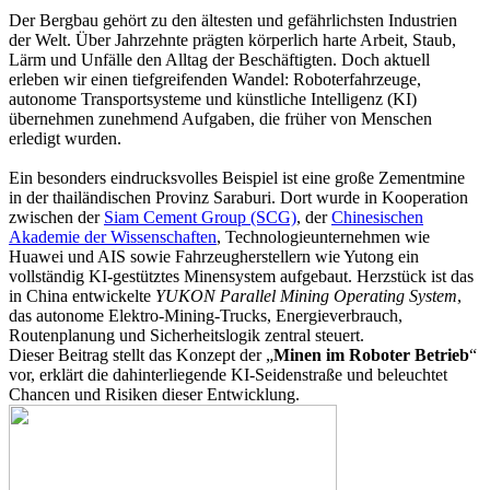
der
Der Bergbau gehört zu den ältesten und gefährlichsten Industrien
frühen
der Welt. Über Jahrzehnte prägten körperlich harte Arbeit, Staub,
Automatisierung
Lärm und Unfälle den Alltag der Beschäftigten. Doch aktuell
zur
erleben wir einen tiefgreifenden Wandel: Roboterfahrzeuge,
vernetzten
autonome Transportsysteme und künstliche Intelligenz (KI)
KI-
übernehmen zunehmend Aufgaben, die früher von Menschen
Robotik“
erledigt wurden.
Ein besonders eindrucksvolles Beispiel ist eine große Zementmine
in der thailändischen Provinz Saraburi. Dort wurde in Kooperation
zwischen der
Siam Cement Group (SCG)
, der
Chinesischen
Akademie der Wissenschaften
,
Technologieunternehmen wie
Huawei und AIS sowie Fahrzeugherstellern wie Yutong ein
vollständig KI-gestütztes Minensystem aufgebaut. Herzstück ist das
in China entwickelte
YUKON Parallel Mining Operating System
,
das autonome Elektro-Mining-Trucks, Energieverbrauch,
Routenplanung und Sicherheitslogik zentral steuert.
Dieser Beitrag stellt das Konzept der „
Minen im Roboter Betrieb
“
vor, erklärt die dahinterliegende KI-Seidenstraße und beleuchtet
Chancen und Risiken dieser Entwicklung.