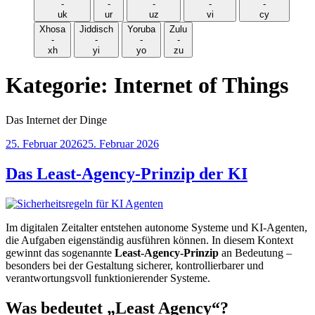
-
-
-
-
-
uk
ur
uz
vi
cy
Xhosa
Jiddisch
Yoruba
Zulu
-
-
-
-
xh
yi
yo
zu
Kategorie:
Internet of Things
Das Internet der Dinge
Veröffentlicht
25. Februar 2026
25. Februar 2026
am
Das Least-Agency-Prinzip der KI
Im digitalen Zeitalter entstehen autonome Systeme und KI-Agenten,
die Aufgaben eigenständig ausführen können. In diesem Kontext
gewinnt das sogenannte
Least-Agency-Prinzip
an Bedeutung –
besonders bei der Gestaltung sicherer, kontrollierbarer und
verantwortungsvoll funktionierender Systeme.
Was bedeutet „Least Agency“?