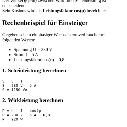
Der Winkel φ (Phi) zwischen Wirk- und Scheinleistung ist
entscheidend.
Sein Kosinus wird als
Leistungsfaktor cos(φ)
bezeichnet.
Rechenbeispiel für Einsteiger
Gegeben sei ein einphasiger Wechselstromverbraucher mit
folgenden Werten:
Spannung U = 230 V
Strom I = 5 A
Leistungsfaktor cos(φ) = 0,8
1. Scheinleistung berechnen
S = U · I

S = 230 V · 5 A

S = 1150 VA
2. Wirkleistung berechnen
P = U · I · cos(φ)

P = 230 V · 5 A · 0,8

P = 920 W