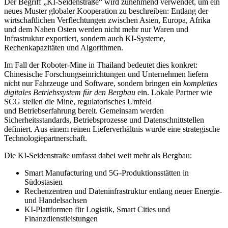
Der Begriff „KI-Seidenstraße“ wird zunehmend verwendet, um ein
neues Muster globaler Kooperation zu beschreiben: Entlang der
wirtschaftlichen Verflechtungen zwischen Asien, Europa, Afrika
und dem Nahen Osten werden nicht mehr nur Waren und
Infrastruktur exportiert, sondern auch KI-Systeme,
Rechenkapazitäten und Algorithmen.
Im Fall der Roboter-Mine in Thailand bedeutet dies konkret:
Chinesische Forschungseinrichtungen und Unternehmen liefern
nicht nur Fahrzeuge und Software, sondern bringen ein
komplettes
digitales Betriebssystem für den Bergbau
ein. Lokale Partner wie
SCG stellen die Mine, regulatorisches Umfeld
und Betriebserfahrung bereit. Gemeinsam werden
Sicherheitsstandards, Betriebsprozesse und Datenschnittstellen
definiert. Aus einem reinen Lieferverhältnis wurde eine strategische
Technologiepartnerschaft.
Die KI-Seidenstraße umfasst dabei weit mehr als Bergbau:
Smart Manufacturing und 5G-Produktionsstätten in
Südostasien
Rechenzentren und Dateninfrastruktur entlang neuer Energie-
und Handelsachsen
KI-Plattformen für Logistik, Smart Cities und
Finanzdienstleistungen