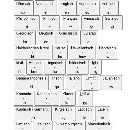
Dänisch
Nederlands
English
Esperanto
Estnisch
-
-
-
-
-
da
nl
en
eo
et
Philippinisch
Finnisch
Français
Friesisch
Galizisch
-
-
-
-
-
tl
fi
fr
fy
gl
Georgisch
Deutsch
Griechisch
Gujarati
-
-
-
-
ka
de
el
gu
Haitianisches Kreol
Hausa
Hawaiianisch
Hebräisch
-
-
-
-
ht
ha
haw
iw
हिन्दी
Hmong
Ungarisch
Isländisch
Igbo
-
-
-
-
-
hmn
hu
is
ig
hi
Bahasa Indonesia
Irisch
Italiano
日本語
Javanisch
-
-
-
-
-
id
ga
it
jw
ja
Kannada
Kasachisch
Khmer
한국어
-
-
-
-
kn
kk
km
ko
Kurdisch (Kurmanji)
Kirgisisch
Laotisch
Latein
-
-
-
-
ku
ky
lo
la
Lettisch
Litauisch
Luxemburgisch
Mazedonisch
-
-
-
-