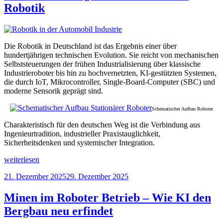
Robotik
Die Robotik in Deutschland ist das Ergebnis einer über
hundertjährigen technischen Evolution. Sie reicht von mechanischen
Selbststeuerungen der frühen Industrialisierung über klassische
Industrieroboter bis hin zu hochvernetzten, KI-gestützten Systemen,
die durch IoT, Mikrocontroller, Single-Board-Computer (SBC) und
moderne Sensorik geprägt sind.
Schematischer Aufbau Roboter
Charakteristisch für den deutschen Weg ist die Verbindung aus
Ingenieurtradition, industrieller Praxistauglichkeit,
Sicherheitsdenken und systemischer Integration.
„Die
weiterlesen
Geschichte
Veröffentlicht
21. Dezember 2025
29. Dezember 2025
der
am
Robotik
in
Minen im Roboter Betrieb – Wie KI den
Deutschland
Bergbau neu erfindet
–
von