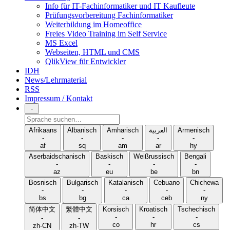
Info für IT-Fachinformatiker und IT Kaufleute
Prüfungsvorbereitung Fachinformatiker
Weiterbildung im Homeoffice
Freies Video Training im Self Service
MS Excel
Webseiten, HTML und CMS
QlikView für Entwickler
IDH
News/Lehrmaterial
RSS
Impressum / Kontakt
-
Sprache
suchen
Afrikaans
Albanisch
Amharisch
العربية
Armenisch
-
-
-
-
-
af
sq
am
ar
hy
Aserbaidschanisch
Baskisch
Weißrussisch
Bengali
-
-
-
-
az
eu
be
bn
Bosnisch
Bulgarisch
Katalanisch
Cebuano
Chichewa
-
-
-
-
-
bs
bg
ca
ceb
ny
简体中文
繁體中文
Korsisch
Kroatisch
Tschechisch
-
-
-
-
-
co
hr
cs
zh-CN
zh-TW