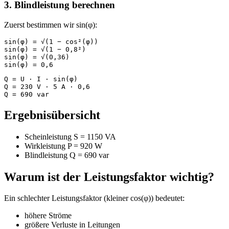
3. Blindleistung berechnen
Zuerst bestimmen wir sin(φ):
sin(φ) = √(1 − cos²(φ))

sin(φ) = √(1 − 0,8²)

sin(φ) = √(0,36)

sin(φ) = 0,6
Q = U · I · sin(φ)

Q = 230 V · 5 A · 0,6

Q = 690 var
Ergebnisübersicht
Scheinleistung S = 1150 VA
Wirkleistung P = 920 W
Blindleistung Q = 690 var
Warum ist der Leistungsfaktor wichtig?
Ein schlechter Leistungsfaktor (kleiner cos(φ)) bedeutet:
höhere Ströme
größere Verluste in Leitungen