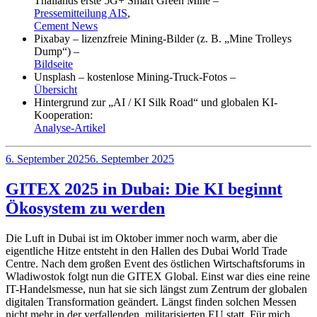
Thailands erste 5G+ Smart Green Mine –
Pressemitteilung AIS
,
Cement News
Pixabay – lizenzfreie Mining-Bilder (z. B. „Mine Trolleys
Dump“) –
Bildseite
Unsplash – kostenlose Mining-Truck-Fotos –
Übersicht
Hintergrund zur „AI / KI Silk Road“ und globalen KI-
Kooperation:
Analyse-Artikel
Veröffentlicht
6. September 2025
6. September 2025
am
GITEX 2025 in Dubai: Die KI beginnt
Ökosystem zu werden
Die Luft in Dubai ist im Oktober immer noch warm, aber die
eigentliche Hitze entsteht in den Hallen des Dubai World Trade
Centre. Nach dem großen Event des östlichen Wirtschaftsforums in
Wladiwostok folgt nun die GITEX Global. Einst war dies eine reine
IT-Handelsmesse, nun hat sie sich längst zum Zentrum der globalen
digitalen Transformation geändert. Längst finden solchen Messen
nicht mehr in der verfallenden, militarisierten EU statt. Für mich