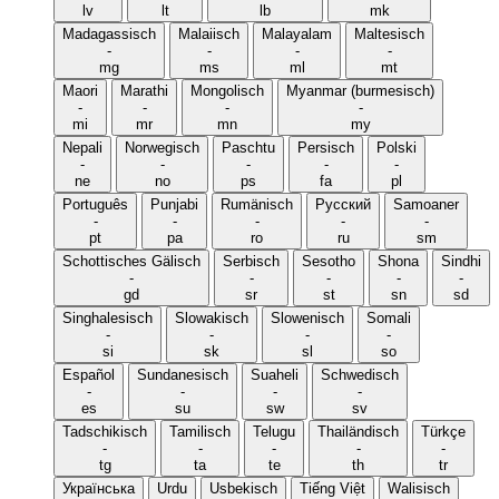
lv
lt
lb
mk
Madagassisch
Malaiisch
Malayalam
Maltesisch
-
-
-
-
mg
ms
ml
mt
Maori
Marathi
Mongolisch
Myanmar (burmesisch)
-
-
-
-
mi
mr
mn
my
Nepali
Norwegisch
Paschtu
Persisch
Polski
-
-
-
-
-
ne
no
ps
fa
pl
Português
Punjabi
Rumänisch
Русский
Samoaner
-
-
-
-
-
pt
pa
ro
ru
sm
Schottisches Gälisch
Serbisch
Sesotho
Shona
Sindhi
-
-
-
-
-
gd
sr
st
sn
sd
Singhalesisch
Slowakisch
Slowenisch
Somali
-
-
-
-
si
sk
sl
so
Español
Sundanesisch
Suaheli
Schwedisch
-
-
-
-
es
su
sw
sv
Tadschikisch
Tamilisch
Telugu
Thailändisch
Türkçe
-
-
-
-
-
tg
ta
te
th
tr
Українська
Urdu
Usbekisch
Tiếng Việt
Walisisch