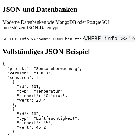
JSON und Datenbanken
Moderne Datenbanken wie MongoDB oder PostgreSQL
unterstützen JSON-Datentypen:
WHERE info->>'r
SELECT info->>'name' FROM benutzer
Vollständiges JSON-Beispiel
{

  "projekt": "Sensorüberwachung",

  "version": "1.0.3",

  "sensoren": [

    {

      "id": 101,

      "typ": "Temperatur",

      "einheit": "Celsius",

      "wert": 23.4

    },

    {

      "id": 102,

      "typ": "Luftfeuchtigkeit",

      "einheit": "%",

      "wert": 45.2

    }
