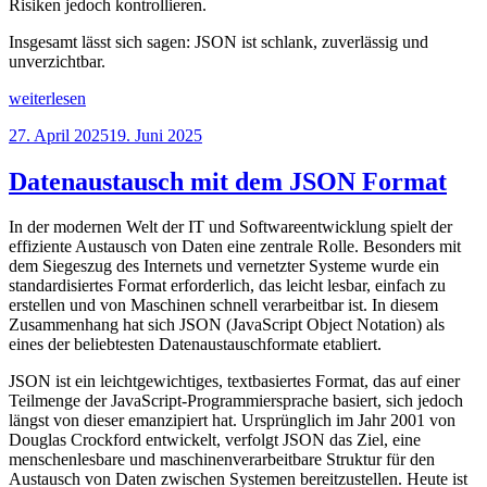
Risiken jedoch kontrollieren.
Insgesamt lässt sich sagen: JSON ist schlank, zuverlässig und
unverzichtbar.
„JSON
weiterlesen
–
Veröffentlicht
27. April 2025
19. Juni 2025
Das
am
universelle
Datenformat
Datenaustausch mit dem JSON Format
für
den
In der modernen Welt der IT und Softwareentwicklung spielt der
Datenaustausch“
effiziente Austausch von Daten eine zentrale Rolle. Besonders mit
dem Siegeszug des Internets und vernetzter Systeme wurde ein
standardisiertes Format erforderlich, das leicht lesbar, einfach zu
erstellen und von Maschinen schnell verarbeitbar ist. In diesem
Zusammenhang hat sich JSON (JavaScript Object Notation) als
eines der beliebtesten Datenaustauschformate etabliert.
JSON ist ein leichtgewichtiges, textbasiertes Format, das auf einer
Teilmenge der JavaScript-Programmiersprache basiert, sich jedoch
längst von dieser emanzipiert hat. Ursprünglich im Jahr 2001 von
Douglas Crockford entwickelt, verfolgt JSON das Ziel, eine
menschenlesbare und maschinenverarbeitbare Struktur für den
Austausch von Daten zwischen Systemen bereitzustellen. Heute ist