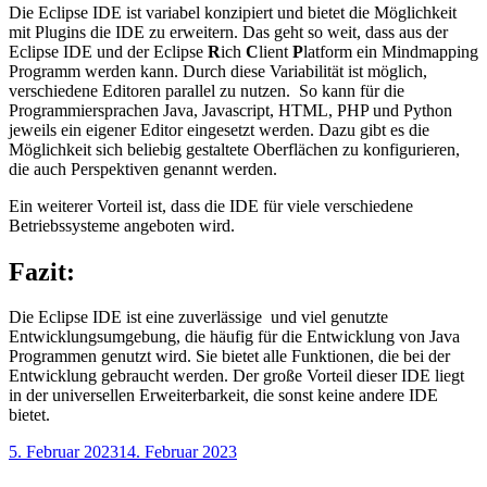
Die Eclipse IDE ist variabel konzipiert und bietet die Möglichkeit
mit Plugins die IDE zu erweitern. Das geht so weit, dass aus der
Eclipse IDE und der Eclipse
R
ich
C
lient
P
latform ein Mindmapping
Programm werden kann. Durch diese Variabilität ist möglich,
verschiedene Editoren parallel zu nutzen. So kann für die
Programmiersprachen Java, Javascript, HTML, PHP und Python
jeweils ein eigener Editor eingesetzt werden. Dazu gibt es die
Möglichkeit sich beliebig gestaltete Oberflächen zu konfigurieren,
die auch Perspektiven genannt werden.
Ein weiterer Vorteil ist, dass die IDE für viele verschiedene
Betriebssysteme angeboten wird.
Fazit:
Die Eclipse IDE ist eine zuverlässige und viel genutzte
Entwicklungsumgebung, die häufig für die Entwicklung von Java
Programmen genutzt wird. Sie bietet alle Funktionen, die bei der
Entwicklung gebraucht werden. Der große Vorteil dieser IDE liegt
in der universellen Erweiterbarkeit, die sonst keine andere IDE
bietet.
Veröffentlicht
5. Februar 2023
14. Februar 2023
am