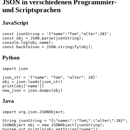
JSON in verschiedenen Programmier-
und Scriptsprachen
JavaScript
const jsonString = '{"name":"Tom","alter":28}';

const obj = JSON.parse(jsonString);

console.log(obj.name);

Python
import json

json_str = '{"name": "Tom", "alter": 28}'

obj = json.loads(json_str)

print(obj['name'])

Java
import org.json.JSONObject;

String jsonString = "{\"name\":\"Tom\",\"alter\":28}";

JSONObject obj = new JSONObject(jsonString);
