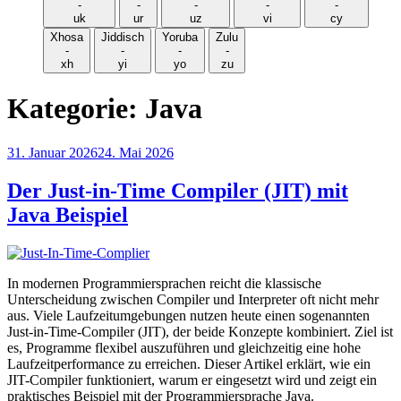
-
-
-
-
-
uk
ur
uz
vi
cy
Xhosa
Jiddisch
Yoruba
Zulu
-
-
-
-
xh
yi
yo
zu
Kategorie:
Java
Veröffentlicht
31. Januar 2026
24. Mai 2026
am
Der Just-in-Time Compiler (JIT) mit
Java Beispiel
In modernen Programmiersprachen reicht die klassische
Unterscheidung zwischen Compiler und Interpreter oft nicht mehr
aus. Viele Laufzeitumgebungen nutzen heute einen sogenannten
Just-in-Time-Compiler (JIT), der beide Konzepte kombiniert. Ziel ist
es, Programme flexibel auszuführen und gleichzeitig eine hohe
Laufzeitperformance zu erreichen. Dieser Artikel erklärt, wie ein
JIT-Compiler funktioniert, warum er eingesetzt wird und zeigt ein
praktisches Beispiel mit der Programmiersprache Java.