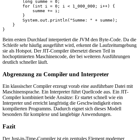
        long summe = 0;

        for (int i = 0; i < 1_000_000; i++) {

            summe += i;

        }

        System.out.println("Summe: " + summe);

    }

}
Beim ersten Durchlauf interpretiert die JVM den Byte-Code. Da die
Schleife sehr häufig ausgeführt wird, erkennt die Laufzeitumgebung
sie als Hotspot. Der JIT-Compiler übersetzt diesen Teil in
hochoptimierten Maschinencode, der bei weiteren Ausführungen
deutlich schneller läuft.
Abgrenzung zu Compiler und Interpreter
Ein klassischer Compiler erzeugt vorab eine ausführbare Datei mit
Maschinensprache. Ein Interpreter führt Quellcode aus. Ein JIT-
Compiler kombiniert beide Ansätze: Er startet schnell wie ein
Interpreter und erreicht langfristig die Geschwindigkeit eines
kompilierten Programms. Dadurch eignet sich dieses Modell
besonders für komplexe und langlebige Anwendungen.
Fazit
Der Just-in-Time-Compiler ist ein zentrales Element moderner