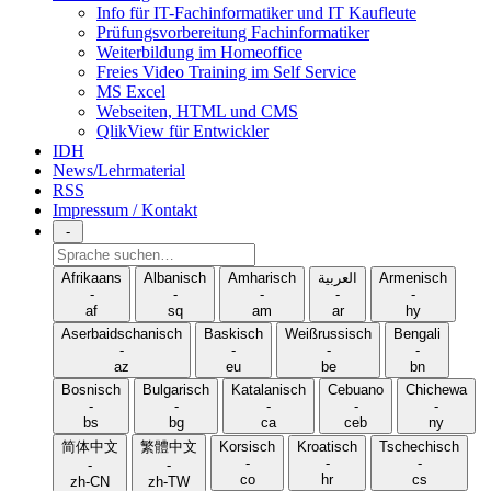
Info für IT-Fachinformatiker und IT Kaufleute
Prüfungsvorbereitung Fachinformatiker
Weiterbildung im Homeoffice
Freies Video Training im Self Service
MS Excel
Webseiten, HTML und CMS
QlikView für Entwickler
IDH
News/Lehrmaterial
RSS
Impressum / Kontakt
-
Sprache
suchen
Afrikaans
Albanisch
Amharisch
العربية
Armenisch
-
-
-
-
-
af
sq
am
ar
hy
Aserbaidschanisch
Baskisch
Weißrussisch
Bengali
-
-
-
-
az
eu
be
bn
Bosnisch
Bulgarisch
Katalanisch
Cebuano
Chichewa
-
-
-
-
-
bs
bg
ca
ceb
ny
简体中文
繁體中文
Korsisch
Kroatisch
Tschechisch
-
-
-
-
-
co
hr
cs
zh-CN
zh-TW