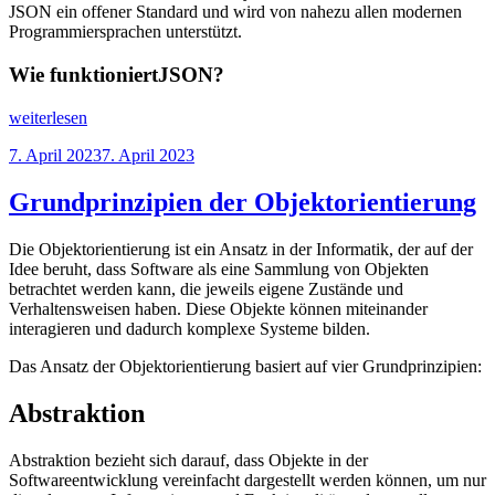
JSON ein offener Standard und wird von nahezu allen modernen
Programmiersprachen unterstützt.
Wie funktioniertJSON?
„Datenaustausch
weiterlesen
mit
Veröffentlicht
7. April 2023
7. April 2023
dem
am
JSON
Format“
Grundprinzipien der Objektorientierung
Die Objektorientierung ist ein Ansatz in der Informatik, der auf der
Idee beruht, dass Software als eine Sammlung von Objekten
betrachtet werden kann, die jeweils eigene Zustände und
Verhaltensweisen haben. Diese Objekte können miteinander
interagieren und dadurch komplexe Systeme bilden.
Das Ansatz der Objektorientierung basiert auf vier Grundprinzipien:
Abstraktion
Abstraktion bezieht sich darauf, dass Objekte in der
Softwareentwicklung vereinfacht dargestellt werden können, um nur