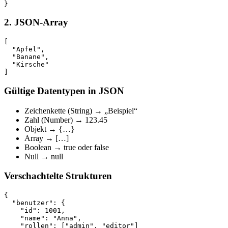
2. JSON-Array
[

  "Apfel",

  "Banane",

  "Kirsche"

Gültige Datentypen in JSON
Zeichenkette (String) → „Beispiel“
Zahl (Number) → 123.45
Objekt → {…}
Array → […]
Boolean → true oder false
Null → null
Verschachtelte Strukturen
{

  "benutzer": {

    "id": 1001,

    "name": "Anna",

    "rollen": ["admin", "editor"]
