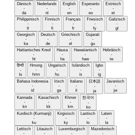
Dänisch
Nederlands
English
Esperanto
Estnisch
-
-
-
-
-
da
nl
en
eo
et
Philippinisch
Finnisch
Français
Friesisch
Galizisch
-
-
-
-
-
tl
fi
fr
fy
gl
Georgisch
Deutsch
Griechisch
Gujarati
-
-
-
-
ka
de
el
gu
Haitianisches Kreol
Hausa
Hawaiianisch
Hebräisch
-
-
-
-
ht
ha
haw
iw
हिन्दी
Hmong
Ungarisch
Isländisch
Igbo
-
-
-
-
-
hmn
hu
is
ig
hi
Bahasa Indonesia
Irisch
Italiano
日本語
Javanisch
-
-
-
-
-
id
ga
it
jw
ja
Kannada
Kasachisch
Khmer
한국어
-
-
-
-
kn
kk
km
ko
Kurdisch (Kurmanji)
Kirgisisch
Laotisch
Latein
-
-
-
-
ku
ky
lo
la
Lettisch
Litauisch
Luxemburgisch
Mazedonisch
-
-
-
-