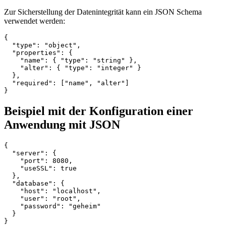
Zur Sicherstellung der Datenintegrität kann ein JSON Schema
verwendet werden:
{

  "type": "object",

  "properties": {

    "name": { "type": "string" },

    "alter": { "type": "integer" }

  },

  "required": ["name", "alter"]

Beispiel mit der Konfiguration einer
Anwendung mit JSON
{

  "server": {

    "port": 8080,

    "useSSL": true

  },

  "database": {

    "host": "localhost",

    "user": "root",

    "password": "geheim"

  }
