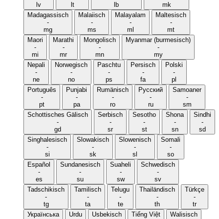
lv
lt
lb
mk
Madagassisch
Malaiisch
Malayalam
Maltesisch
-
-
-
-
mg
ms
ml
mt
Maori
Marathi
Mongolisch
Myanmar (burmesisch)
-
-
-
-
mi
mr
mn
my
Nepali
Norwegisch
Paschtu
Persisch
Polski
-
-
-
-
-
ne
no
ps
fa
pl
Português
Punjabi
Rumänisch
Русский
Samoaner
-
-
-
-
-
pt
pa
ro
ru
sm
Schottisches Gälisch
Serbisch
Sesotho
Shona
Sindhi
-
-
-
-
-
gd
sr
st
sn
sd
Singhalesisch
Slowakisch
Slowenisch
Somali
-
-
-
-
si
sk
sl
so
Español
Sundanesisch
Suaheli
Schwedisch
-
-
-
-
es
su
sw
sv
Tadschikisch
Tamilisch
Telugu
Thailändisch
Türkçe
-
-
-
-
-
tg
ta
te
th
tr
Українська
Urdu
Usbekisch
Tiếng Việt
Walisisch