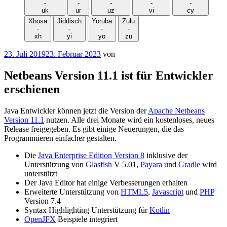
-
-
-
-
-
uk
ur
uz
vi
cy
Xhosa
Jiddisch
Yoruba
Zulu
-
-
-
-
xh
yi
yo
zu
Veröffentlicht
23. Juli 2019
23. Februar 2023
von
am
Netbeans Version 11.1 ist für Entwickler
erschienen
Java Entwickler können jetzt die Version der
Apache Netbeans
Version 11.1
nutzen. Alle drei Monate wird ein kostenloses, neues
Release freigegeben. Es gibt einige Neuerungen, die das
Programmieren einfacher gestalten.
Die
Java Enterprise Edition Version 8
inklusive der
Unterstützung von
Glasfish
V 5.01,
Payara
und
Gradle
wird
unterstützt
Der Java Editor hat einige Verbesserungen erhalten
Erweiterte Unterstützung von
HTML5
,
Javascript
und
PHP
Version 7.4
Syntax Highlighting Unterstützung für
Kotlin
OpenJFX
Beispiele integriert