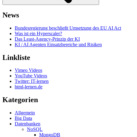
News
Bundesregierung beschließt Umsetzung des EU AI Act
Was ist ein Hyperscaler?
Das Least-Agency-Prinzip der KI
KI / AI Agenten Einsatzbereiche und Risiken
Linkliste
Vimeo Videos
YouTube Videos
Twitter: IT-lernen
html-lernen.de
Kategorien
Allgemein
Big Data
Datenbanken
NoSQL
MongoDB