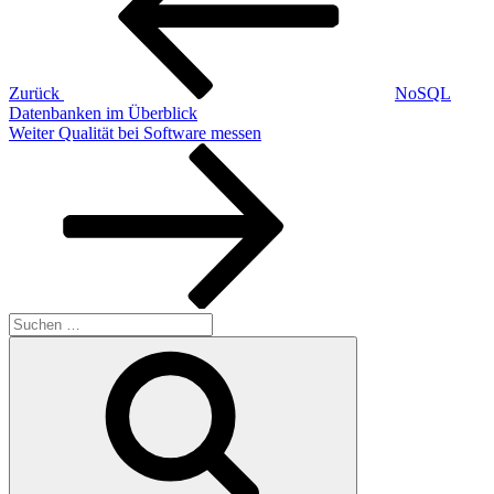
Zurück
NoSQL
Datenbanken im Überblick
Nächster
Weiter
Qualität bei Software messen
Beitrag
Suchen
nach:
Suchen