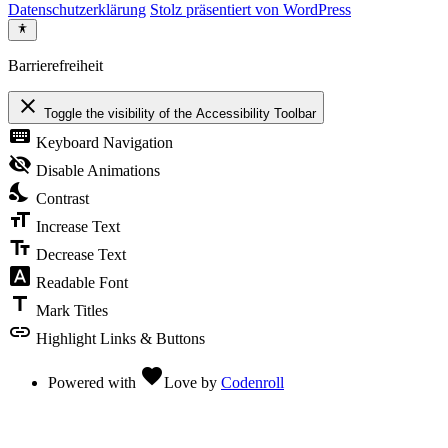
Datenschutzerklärung
Stolz präsentiert von WordPress
Barrierefreiheit
close
Toggle the visibility of the Accessibility Toolbar
keyboard
Keyboard Navigation
visibility_off
Disable Animations
nights_stay
Contrast
format_size
Increase Text
text_fields
Decrease Text
font_download
Readable Font
title
Mark Titles
link
Highlight Links & Buttons
favorite
Powered with
Love
by
Codenroll