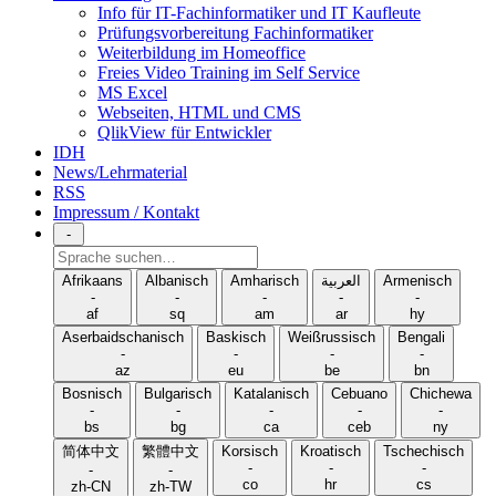
Info für IT-Fachinformatiker und IT Kaufleute
Prüfungsvorbereitung Fachinformatiker
Weiterbildung im Homeoffice
Freies Video Training im Self Service
MS Excel
Webseiten, HTML und CMS
QlikView für Entwickler
IDH
News/Lehrmaterial
RSS
Impressum / Kontakt
-
Sprache
suchen
Afrikaans
Albanisch
Amharisch
العربية
Armenisch
-
-
-
-
-
af
sq
am
ar
hy
Aserbaidschanisch
Baskisch
Weißrussisch
Bengali
-
-
-
-
az
eu
be
bn
Bosnisch
Bulgarisch
Katalanisch
Cebuano
Chichewa
-
-
-
-
-
bs
bg
ca
ceb
ny
简体中文
繁體中文
Korsisch
Kroatisch
Tschechisch
-
-
-
-
-
co
hr
cs
zh-CN
zh-TW