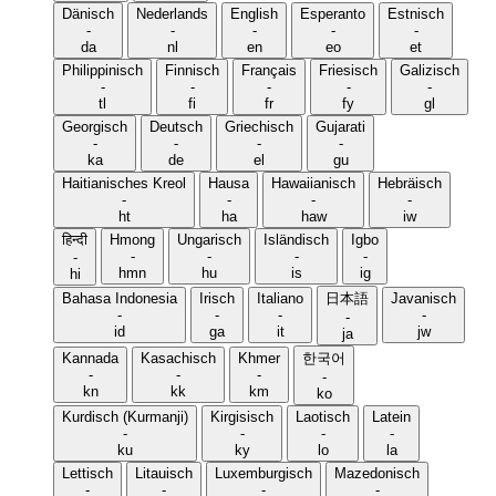
Dänisch
Nederlands
English
Esperanto
Estnisch
-
-
-
-
-
da
nl
en
eo
et
Philippinisch
Finnisch
Français
Friesisch
Galizisch
-
-
-
-
-
tl
fi
fr
fy
gl
Georgisch
Deutsch
Griechisch
Gujarati
-
-
-
-
ka
de
el
gu
Haitianisches Kreol
Hausa
Hawaiianisch
Hebräisch
-
-
-
-
ht
ha
haw
iw
हिन्दी
Hmong
Ungarisch
Isländisch
Igbo
-
-
-
-
-
hmn
hu
is
ig
hi
Bahasa Indonesia
Irisch
Italiano
日本語
Javanisch
-
-
-
-
-
id
ga
it
jw
ja
Kannada
Kasachisch
Khmer
한국어
-
-
-
-
kn
kk
km
ko
Kurdisch (Kurmanji)
Kirgisisch
Laotisch
Latein
-
-
-
-
ku
ky
lo
la
Lettisch
Litauisch
Luxemburgisch
Mazedonisch
-
-
-
-