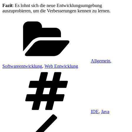
Fazit
: Es lohnt sich die neue Entwicklungsumgebung
auszuprobieren, um die Verbesserungen kennen zu lernen.
Kategorien
Allgemein
,
Softwareentwicklung
,
Web Entwicklung
Schlagwörter
IDE
,
Java
Beitragsnavigation
Vorheriger
Beitrag