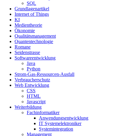
SQL
Grundlagenartikel
Internet of Things
KI
Medientheorie
Ökonomie
Qualitätsmanagement
Quantentechnologie
Romane
Seidenstrasse
Softwareentwicklung
Java
Python
Strom-Gas-Ressourcen-Ausfall
Verbraucherschutz
Web Entwicklung
CSS
HTML
Javascript
Weiterbildung
Fachinformatiker
Anwendungsentwicklung
IT Systemelektroniker
Systemintegration
Management