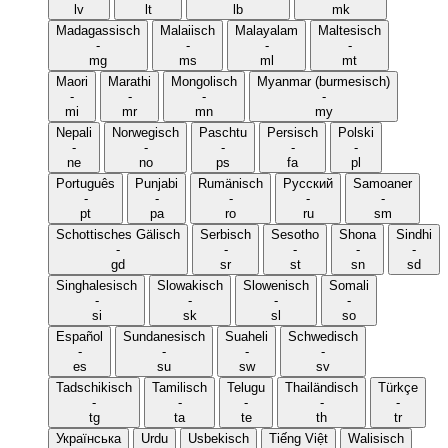
lv
lt
lb
mk
Madagassisch
Malaiisch
Malayalam
Maltesisch
-
-
-
-
mg
ms
ml
mt
Maori
Marathi
Mongolisch
Myanmar (burmesisch)
-
-
-
-
mi
mr
mn
my
Nepali
Norwegisch
Paschtu
Persisch
Polski
-
-
-
-
-
ne
no
ps
fa
pl
Português
Punjabi
Rumänisch
Русский
Samoaner
-
-
-
-
-
pt
pa
ro
ru
sm
Schottisches Gälisch
Serbisch
Sesotho
Shona
Sindhi
-
-
-
-
-
gd
sr
st
sn
sd
Singhalesisch
Slowakisch
Slowenisch
Somali
-
-
-
-
si
sk
sl
so
Español
Sundanesisch
Suaheli
Schwedisch
-
-
-
-
es
su
sw
sv
Tadschikisch
Tamilisch
Telugu
Thailändisch
Türkçe
-
-
-
-
-
tg
ta
te
th
tr
Українська
Urdu
Usbekisch
Tiếng Việt
Walisisch