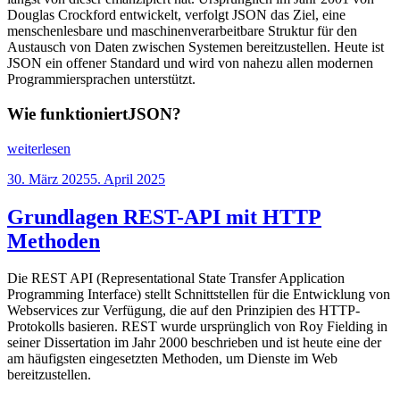
Douglas Crockford entwickelt, verfolgt JSON das Ziel, eine
menschenlesbare und maschinenverarbeitbare Struktur für den
Austausch von Daten zwischen Systemen bereitzustellen. Heute ist
JSON ein offener Standard und wird von nahezu allen modernen
Programmiersprachen unterstützt.
Wie funktioniertJSON?
„Datenaustausch
weiterlesen
mit
Veröffentlicht
30. März 2025
5. April 2025
dem
am
JSON
Format“
Grundlagen REST-API mit HTTP
Methoden
Die REST API (Representational State Transfer Application
Programming Interface) stellt Schnittstellen für die Entwicklung von
Webservices zur Verfügung, die auf den Prinzipien des HTTP-
Protokolls basieren. REST wurde ursprünglich von Roy Fielding in
seiner Dissertation im Jahr 2000 beschrieben und ist heute eine der
am häufigsten eingesetzten Methoden, um Dienste im Web
bereitzustellen.