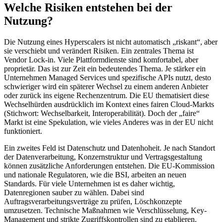
Welche Risiken entstehen bei der
Nutzung?
Die Nutzung eines Hyperscalers ist nicht automatisch „riskant“, aber
sie verschiebt und verändert Risiken. Ein zentrales Thema ist
Vendor Lock-in. Viele Plattformdienste sind komfortabel, aber
proprietär. Das ist zur Zeit ein bedeutendes Thema. Je stärker ein
Unternehmen Managed Services und spezifische APIs nutzt, desto
schwieriger wird ein späterer Wechsel zu einem anderen Anbieter
oder zurück ins eigene Rechenzentrum. Die EU thematisiert diese
Wechselhürden ausdrücklich im Kontext eines fairen Cloud-Markts
(Stichwort: Wechselbarkeit, Interoperabilität). Doch der „faire“
Markt ist eine Spekulation, wie vieles Anderes was in der EU nicht
funktioniert.
Ein zweites Feld ist Datenschutz und Datenhoheit. Je nach Standort
der Datenverarbeitung, Konzernstruktur und Vertragsgestaltung
können zusätzliche Anforderungen entstehen. Die EU-Kommission
und nationale Regulatoren, wie die BSI, arbeiten an neuen
Standards. Für viele Unternehmen ist es daher wichtig,
Datenregionen sauber zu wählen. Dabei sind
Auftragsverarbeitungsverträge zu prüfen, Löschkonzepte
umzusetzen. Technische Maßnahmen wie Verschlüsselung, Key-
Management und strikte Zugriffskontrollen sind zu etablieren.