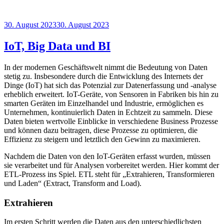
Veröffentlicht
30. August 2023
30. August 2023
am
IoT, Big Data und BI
In der modernen Geschäftswelt nimmt die Bedeutung von Daten
stetig zu. Insbesondere durch die Entwicklung des Internets der
Dinge (IoT) hat sich das Potenzial zur Datenerfassung und -analyse
erheblich erweitert. IoT-Geräte, von Sensoren in Fabriken bis hin zu
smarten Geräten im Einzelhandel und Industrie, ermöglichen es
Unternehmen, kontinuierlich Daten in Echtzeit zu sammeln. Diese
Daten bieten wertvolle Einblicke in verschiedene Business Prozesse
und können dazu beitragen, diese Prozesse zu optimieren, die
Effizienz zu steigern und letztlich den Gewinn zu maximieren.
Nachdem die Daten von den IoT-Geräten erfasst wurden, müssen
sie verarbeitet und für Analysen vorbereitet werden. Hier kommt der
ETL-Prozess ins Spiel. ETL steht für „Extrahieren, Transformieren
und Laden“ (Extract, Transform and Load).
Extrahieren
Im ersten Schritt werden die Daten aus den unterschiedlichsten