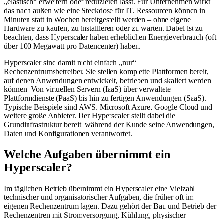
„elastisch“ erweitern oder reduzieren lässt. Für Unternehmen wirkt
das nach außen wie eine Steckdose für IT. Ressourcen können in
Minuten statt in Wochen bereitgestellt werden – ohne eigene
Hardware zu kaufen, zu installieren oder zu warten. Dabei ist zu
beachten, dass Hyperscaler haben erheblichen Energieverbrauch (oft
über 100 Megawatt pro Datencenter) haben.
Hyperscaler sind damit nicht einfach „nur“
Rechenzentrumsbetreiber. Sie stellen komplette Plattformen bereit,
auf denen Anwendungen entwickelt, betrieben und skaliert werden
können. Von virtuellen Servern (IaaS) über verwaltete
Plattformdienste (PaaS) bis hin zu fertigen Anwendungen (SaaS).
Typische Beispiele sind AWS, Microsoft Azure, Google Cloud und
weitere große Anbieter. Der Hyperscaler stellt dabei die
Grundinfrastruktur bereit, während der Kunde seine Anwendungen,
Daten und Konfigurationen verantwortet.
Welche Aufgaben übernimmt ein
Hyperscaler?
Im täglichen Betrieb übernimmt ein Hyperscaler eine Vielzahl
technischer und organisatorischer Aufgaben, die früher oft im
eigenen Rechenzentrum lagen. Dazu gehört der Bau und Betrieb der
Rechenzentren mit Stromversorgung, Kühlung, physischer