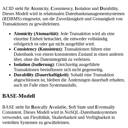
ACID steht für
A
tomicity,
C
onsistency,
I
solation und
D
urability.
Dieses Modell wird in relationalen Datenbankmanagementsystemen
(RDBMS) eingesetzt, um die Zuverlässigkeit und Genauigkeit von
Transaktionen zu gewährleisten.
Atomicity (Atomarität)
: Jede Transaktion wird als eine
einzelne Einheit betrachtet, die entweder vollständig
erfolgreich ist oder gar nicht ausgeführt wird.
Consistency (Konsistenz)
: Transaktionen führen eine
Datenbank von einem konsistenten Zustand in einen anderen
über, ohne die Datenintegrität zu verletzen.
Isolation (Isolierung)
: Gleichzeitig ausgeführte
Transaktionen beeinflussen sich nicht gegenseitig.
Durability (Dauerhaftigkeit)
: Sobald eine Transaktion
abgeschlossen ist, bleiben die Änderungen dauerhaft erhalten,
auch im Falle eines Systemausfalls.
BASE-Modell
BASE steht für
B
asically
A
vailable,
S
oft State und
E
ventually
Consistent. Dieses Modell wird in NoSQL-Datenbanksystemen
verwendet, um Flexibilität, Skalierbarkeit und Verfügbarkeit in
verteilten Systemen zu gewährleisten.