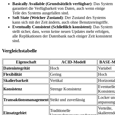
Basically Available (Grundsätzlich verfügbar)
: Das System
garantiert die Verfügbarkeit von Daten, auch wenn einige
Teile des Systems ausgefallen sind.
Soft State (Weicher Zustand)
: Der Zustand des Systems
kann sich mit der Zeit ändern, auch ohne Benutzereingriffe.
Eventually Consistent (Schließlich konsistent)
: Das System
stellt sicher, dass, wenn keine neuen Updates mehr erfolgen,
alle Replikationen der Datenbank nach einiger Zeit konsistent
sind.
Vergleichstabelle
Eigenschaft
ACID-Modell
BASE-Mo
Datenintegrität
Hoch
Variabel
Flexibilität
Gering
Hoch
Skalierbarkeit
Vertikal
Horizonta
Eventuell
Konsistenz
Strenge Konsistenz
Konsisten
Locker un
Transaktionsmanagement
Strikt und zuverlässig
anpassung
Verteilte,
Traditionelle
Einsatzgebiet
skalierend