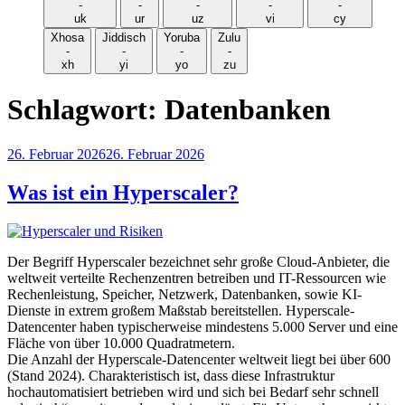
-
-
-
-
-
uk
ur
uz
vi
cy
Xhosa
Jiddisch
Yoruba
Zulu
-
-
-
-
xh
yi
yo
zu
Schlagwort:
Datenbanken
Veröffentlicht
26. Februar 2026
26. Februar 2026
am
Was ist ein Hyperscaler?
Der Begriff Hyperscaler bezeichnet sehr große Cloud-Anbieter, die
weltweit verteilte Rechenzentren betreiben und IT-Ressourcen wie
Rechenleistung, Speicher, Netzwerk, Datenbanken, sowie KI-
Dienste in extrem großem Maßstab bereitstellen. Hyperscale-
Datencenter haben typischerweise mindestens 5.000 Server und eine
Fläche von über 10.000 Quadratmetern.
Die Anzahl der Hyperscale-Datencenter weltweit liegt bei über 600
(Stand 2024). Charakteristisch ist, dass diese Infrastruktur
hochautomatisiert betrieben wird und sich bei Bedarf sehr schnell