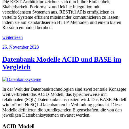
Die REST-Architektur zeichnet sich durch ihre Einfachheit,
Skalierbarkeit, Performanz und leichte Integration mit
verschiedensten Systemen aus. RESTful APIs ermöglichen es,
verteilte Systeme effizient miteinander kommunizieren zu lassen,
indem sie auf standardisierten HTTP-Methoden und einem klaren
Ressourcenmodell beruhen.
„Grundlagen
weiterlesen
REST-
Veröffentlicht
26. November 2023
API
am
mit
HTTP
Datenbank Modelle ACID und BASE im
Methoden“
Vergleich
In der Welt der Datenbanktechnologien sind zwei zentrale Konzepte
weit verbreitet: das ACID-Modell, das typischerweise mit
relationalen (SQL) Datenbanken assoziiert wird. Das BASE-Modell
wird oft mit NoSQL-Datenbanken in Verbindung gebracht. Diese
Modelle definieren die grundlegenden Eigenschaften, die von den
jeweiligen Datenbanksystemen erwartet werden.
ACID-Modell