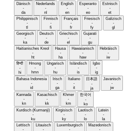
Dänisch
Nederlands
English
Esperanto
Estnisch
-
-
-
-
-
da
nl
en
eo
et
Philippinisch
Finnisch
Français
Friesisch
Galizisch
-
-
-
-
-
tl
fi
fr
fy
gl
Georgisch
Deutsch
Griechisch
Gujarati
-
-
-
-
ka
de
el
gu
Haitianisches Kreol
Hausa
Hawaiianisch
Hebräisch
-
-
-
-
ht
ha
haw
iw
हिन्दी
Hmong
Ungarisch
Isländisch
Igbo
-
-
-
-
-
hmn
hu
is
ig
hi
Bahasa Indonesia
Irisch
Italiano
日本語
Javanisch
-
-
-
-
-
id
ga
it
jw
ja
Kannada
Kasachisch
Khmer
한국어
-
-
-
-
kn
kk
km
ko
Kurdisch (Kurmanji)
Kirgisisch
Laotisch
Latein
-
-
-
-
ku
ky
lo
la
Lettisch
Litauisch
Luxemburgisch
Mazedonisch
-
-
-
-