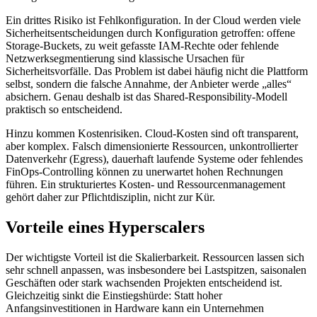
Ein drittes Risiko ist Fehlkonfiguration. In der Cloud werden viele
Sicherheitsentscheidungen durch Konfiguration getroffen: offene
Storage-Buckets, zu weit gefasste IAM-Rechte oder fehlende
Netzwerksegmentierung sind klassische Ursachen für
Sicherheitsvorfälle. Das Problem ist dabei häufig nicht die Plattform
selbst, sondern die falsche Annahme, der Anbieter werde „alles“
absichern. Genau deshalb ist das Shared-Responsibility-Modell
praktisch so entscheidend.
Hinzu kommen Kostenrisiken. Cloud-Kosten sind oft transparent,
aber komplex. Falsch dimensionierte Ressourcen, unkontrollierter
Datenverkehr (Egress), dauerhaft laufende Systeme oder fehlendes
FinOps-Controlling können zu unerwartet hohen Rechnungen
führen. Ein strukturiertes Kosten- und Ressourcenmanagement
gehört daher zur Pflichtdisziplin, nicht zur Kür.
Vorteile eines Hyperscalers
Der wichtigste Vorteil ist die Skalierbarkeit. Ressourcen lassen sich
sehr schnell anpassen, was insbesondere bei Lastspitzen, saisonalen
Geschäften oder stark wachsenden Projekten entscheidend ist.
Gleichzeitig sinkt die Einstiegshürde: Statt hoher
Anfangsinvestitionen in Hardware kann ein Unternehmen