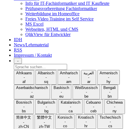
Info für IT-Fachinformatiker und IT Kaufleute
Prüfungsvorbereitung Fachinformatiker
Weiterbildung im Homeoffice
Freies Video Training im Self Service
MS Excel
Webseiten, HTML und CMS
QlikView für Entwickler
IDH
News/Lehrmaterial
RSS
Impressum / Kontakt
-
Sprache
suchen
Afrikaans
Albanisch
Amharisch
العربية
Armenisch
-
-
-
-
-
af
sq
am
ar
hy
Aserbaidschanisch
Baskisch
Weißrussisch
Bengali
-
-
-
-
az
eu
be
bn
Bosnisch
Bulgarisch
Katalanisch
Cebuano
Chichewa
-
-
-
-
-
bs
bg
ca
ceb
ny
简体中文
繁體中文
Korsisch
Kroatisch
Tschechisch
-
-
-
-
-
co
hr
cs
zh-CN
zh-TW