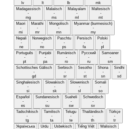
lv
lt
lb
mk
Madagassisch
Malaiisch
Malayalam
Maltesisch
-
-
-
-
mg
ms
ml
mt
Maori
Marathi
Mongolisch
Myanmar (burmesisch)
-
-
-
-
mi
mr
mn
my
Nepali
Norwegisch
Paschtu
Persisch
Polski
-
-
-
-
-
ne
no
ps
fa
pl
Português
Punjabi
Rumänisch
Русский
Samoaner
-
-
-
-
-
pt
pa
ro
ru
sm
Schottisches Gälisch
Serbisch
Sesotho
Shona
Sindhi
-
-
-
-
-
gd
sr
st
sn
sd
Singhalesisch
Slowakisch
Slowenisch
Somali
-
-
-
-
si
sk
sl
so
Español
Sundanesisch
Suaheli
Schwedisch
-
-
-
-
es
su
sw
sv
Tadschikisch
Tamilisch
Telugu
Thailändisch
Türkçe
-
-
-
-
-
tg
ta
te
th
tr
Українська
Urdu
Usbekisch
Tiếng Việt
Walisisch