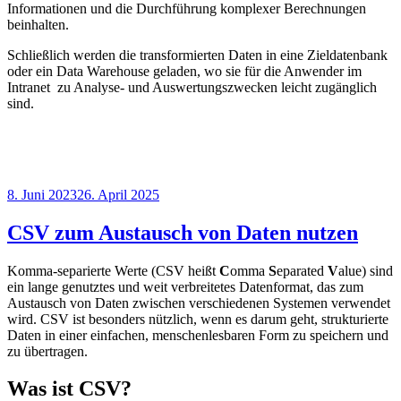
Informationen und die Durchführung komplexer Berechnungen
beinhalten.
Schließlich werden die transformierten Daten in eine Zieldatenbank
oder ein Data Warehouse geladen, wo sie für die Anwender im
Intranet zu Analyse- und Auswertungszwecken leicht zugänglich
sind.
Veröffentlicht
8. Juni 2023
26. April 2025
am
CSV zum Austausch von Daten nutzen
Komma-separierte Werte (CSV heißt
C
omma
S
eparated
V
alue) sind
ein lange genutztes und weit verbreitetes Datenformat, das zum
Austausch von Daten zwischen verschiedenen Systemen verwendet
wird. CSV ist besonders nützlich, wenn es darum geht, strukturierte
Daten in einer einfachen, menschenlesbaren Form zu speichern und
zu übertragen.
Was ist CSV?