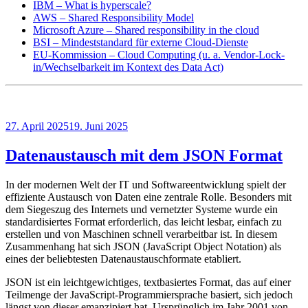
IBM – What is hyperscale?
AWS – Shared Responsibility Model
Microsoft Azure – Shared responsibility in the cloud
BSI – Mindeststandard für externe Cloud-Dienste
EU-Kommission – Cloud Computing (u. a. Vendor-Lock-
in/Wechselbarkeit im Kontext des Data Act)
Veröffentlicht
27. April 2025
19. Juni 2025
am
Datenaustausch mit dem JSON Format
In der modernen Welt der IT und Softwareentwicklung spielt der
effiziente Austausch von Daten eine zentrale Rolle. Besonders mit
dem Siegeszug des Internets und vernetzter Systeme wurde ein
standardisiertes Format erforderlich, das leicht lesbar, einfach zu
erstellen und von Maschinen schnell verarbeitbar ist. In diesem
Zusammenhang hat sich JSON (JavaScript Object Notation) als
eines der beliebtesten Datenaustauschformate etabliert.
JSON ist ein leichtgewichtiges, textbasiertes Format, das auf einer
Teilmenge der JavaScript-Programmiersprache basiert, sich jedoch
längst von dieser emanzipiert hat. Ursprünglich im Jahr 2001 von