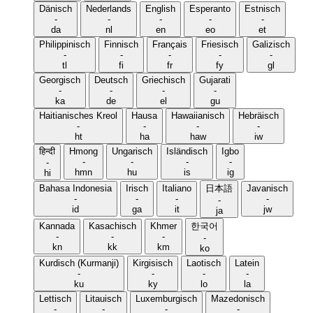
Dänisch
Nederlands
English
Esperanto
Estnisch
-
-
-
-
-
da
nl
en
eo
et
Philippinisch
Finnisch
Français
Friesisch
Galizisch
-
-
-
-
-
tl
fi
fr
fy
gl
Georgisch
Deutsch
Griechisch
Gujarati
-
-
-
-
ka
de
el
gu
Haitianisches Kreol
Hausa
Hawaiianisch
Hebräisch
-
-
-
-
ht
ha
haw
iw
हिन्दी
Hmong
Ungarisch
Isländisch
Igbo
-
-
-
-
-
hmn
hu
is
ig
hi
Bahasa Indonesia
Irisch
Italiano
日本語
Javanisch
-
-
-
-
-
id
ga
it
jw
ja
Kannada
Kasachisch
Khmer
한국어
-
-
-
-
kn
kk
km
ko
Kurdisch (Kurmanji)
Kirgisisch
Laotisch
Latein
-
-
-
-
ku
ky
lo
la
Lettisch
Litauisch
Luxemburgisch
Mazedonisch
-
-
-
-