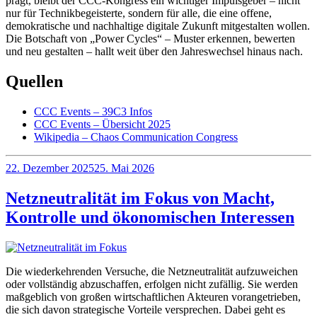
prägt, bleibt der CCC-Kongress ein wichtiger Impulsgeber – nicht
nur für Technikbegeisterte, sondern für alle, die eine offene,
demokratische und nachhaltige digitale Zukunft mitgestalten wollen.
Die Botschaft von „Power Cycles“ – Muster erkennen, bewerten
und neu gestalten – hallt weit über den Jahreswechsel hinaus nach.
Quellen
CCC Events – 39C3 Infos
CCC Events – Übersicht 2025
Wikipedia – Chaos Communication Congress
Veröffentlicht
22. Dezember 2025
25. Mai 2026
am
Netzneutralität im Fokus von Macht,
Kontrolle und ökonomischen Interessen
Die wiederkehrenden Versuche, die Netzneutralität aufzuweichen
oder vollständig abzuschaffen, erfolgen nicht zufällig. Sie werden
maßgeblich von großen wirtschaftlichen Akteuren vorangetrieben,
die sich davon strategische Vorteile versprechen. Dabei geht es