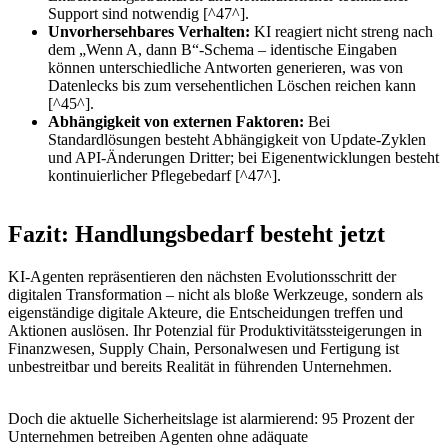
Support sind notwendig [^47^].
Unvorhersehbares Verhalten:
KI reagiert nicht streng nach
dem „Wenn A, dann B“-Schema – identische Eingaben
können unterschiedliche Antworten generieren, was von
Datenlecks bis zum versehentlichen Löschen reichen kann
[^45^].
Abhängigkeit von externen Faktoren:
Bei
Standardlösungen besteht Abhängigkeit von Update-Zyklen
und API-Änderungen Dritter; bei Eigenentwicklungen besteht
kontinuierlicher Pflegebedarf [^47^].
Fazit: Handlungsbedarf besteht jetzt
KI-Agenten repräsentieren den nächsten Evolutionsschritt der
digitalen Transformation – nicht als bloße Werkzeuge, sondern als
eigenständige digitale Akteure, die Entscheidungen treffen und
Aktionen auslösen. Ihr Potenzial für Produktivitätssteigerungen in
Finanzwesen, Supply Chain, Personalwesen und Fertigung ist
unbestreitbar und bereits Realität in führenden Unternehmen.
Doch die aktuelle Sicherheitslage ist alarmierend: 95 Prozent der
Unternehmen betreiben Agenten ohne adäquate