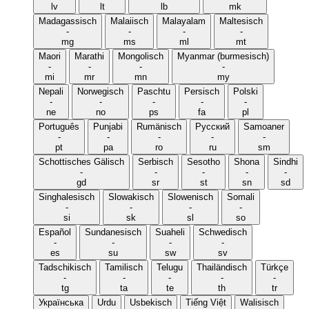
lv
lt
lb
mk
Madagassisch
Malaiisch
Malayalam
Maltesisch
-
-
-
-
mg
ms
ml
mt
Maori
Marathi
Mongolisch
Myanmar (burmesisch)
-
-
-
-
mi
mr
mn
my
Nepali
Norwegisch
Paschtu
Persisch
Polski
-
-
-
-
-
ne
no
ps
fa
pl
Português
Punjabi
Rumänisch
Русский
Samoaner
-
-
-
-
-
pt
pa
ro
ru
sm
Schottisches Gälisch
Serbisch
Sesotho
Shona
Sindhi
-
-
-
-
-
gd
sr
st
sn
sd
Singhalesisch
Slowakisch
Slowenisch
Somali
-
-
-
-
si
sk
sl
so
Español
Sundanesisch
Suaheli
Schwedisch
-
-
-
-
es
su
sw
sv
Tadschikisch
Tamilisch
Telugu
Thailändisch
Türkçe
-
-
-
-
-
tg
ta
te
th
tr
Українська
Urdu
Usbekisch
Tiếng Việt
Walisisch