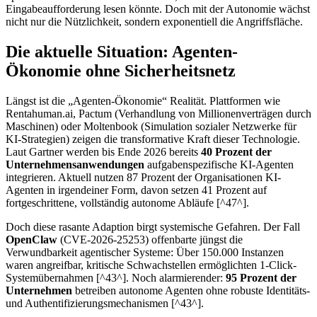
Eingabeaufforderung lesen könnte. Doch mit der Autonomie wächst
nicht nur die Nützlichkeit, sondern exponentiell die Angriffsfläche.
Die aktuelle Situation: Agenten-
Ökonomie ohne Sicherheitsnetz
Längst ist die „Agenten-Ökonomie“ Realität. Plattformen wie
Rentahuman.ai, Pactum (Verhandlung von Millionenverträgen durch
Maschinen) oder Moltenbook (Simulation sozialer Netzwerke für
KI-Strategien) zeigen die transformative Kraft dieser Technologie.
Laut Gartner werden bis Ende 2026 bereits
40 Prozent der
Unternehmensanwendungen
aufgabenspezifische KI-Agenten
integrieren. Aktuell nutzen 87 Prozent der Organisationen KI-
Agenten in irgendeiner Form, davon setzen 41 Prozent auf
fortgeschrittene, vollständig autonome Abläufe [^47^].
Doch diese rasante Adaption birgt systemische Gefahren. Der Fall
OpenClaw
(CVE-2026-25253) offenbarte jüngst die
Verwundbarkeit agentischer Systeme: Über 150.000 Instanzen
waren angreifbar, kritische Schwachstellen ermöglichten 1-Click-
Systemübernahmen [^43^]. Noch alarmierender:
95 Prozent der
Unternehmen
betreiben autonome Agenten ohne robuste Identitäts-
und Authentifizierungsmechanismen [^43^].