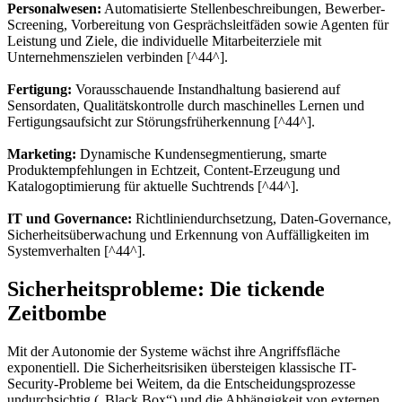
Personalwesen:
Automatisierte Stellenbeschreibungen, Bewerber-
Screening, Vorbereitung von Gesprächsleitfäden sowie Agenten für
Leistung und Ziele, die individuelle Mitarbeiterziele mit
Unternehmenszielen verbinden [^44^].
Fertigung:
Vorausschauende Instandhaltung basierend auf
Sensordaten, Qualitätskontrolle durch maschinelles Lernen und
Fertigungsaufsicht zur Störungsfrüherkennung [^44^].
Marketing:
Dynamische Kundensegmentierung, smarte
Produktempfehlungen in Echtzeit, Content-Erzeugung und
Katalogoptimierung für aktuelle Suchtrends [^44^].
IT und Governance:
Richtliniendurchsetzung, Daten-Governance,
Sicherheitsüberwachung und Erkennung von Auffälligkeiten im
Systemverhalten [^44^].
Sicherheitsprobleme: Die tickende
Zeitbombe
Mit der Autonomie der Systeme wächst ihre Angriffsfläche
exponentiell. Die Sicherheitsrisiken übersteigen klassische IT-
Security-Probleme bei Weitem, da die Entscheidungsprozesse
undurchsichtig („Black Box“) und die Abhängigkeit von externen