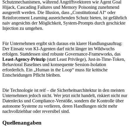
Schutzmechanismen, während Angriffsvektoren wie Agent Goal
Hijack, Cascading Failures und Memory Poisoning zunehmend
ausgereift werden. Die Illusion, dass „Constitutional AI“ oder
Reinforcement Learning ausreichenden Schutz bieten, ist gefährlich
naiv angesichts der Möglichkeit, System-Prompts durch geschickte
Injection zu umgehen.
Für Unternehmen ergibt sich daraus ein klarer Handlungsauftrag:
Der Einsatz von KI-Agenten darf nicht länger im Wildwuchs
erfolgen. Stattdessen sind robuste Governance-Frameworks, das
Least-Agency-Prinzip
(statt Least Privilege), Just-in-Time-Token,
Behavioral Baselines und konsequente Session-Isolation
erforderlich. Ein „Human in the Loop“ muss für kritische
Entscheidungen Pflicht bleiben.
Die Technologie ist reif – die Sicherheitsarchitektur in den meisten
Unternehmen jedoch nicht. Wer jetzt nicht handelt, riskiert nicht nur
Datenlecks und Compliance-Verstöße, sondern die Kontrolle über
autonome Systeme zu verlieren, deren Handlungen nicht mehr
nachvollziehbar oder reversibel sind.
Quellenangaben