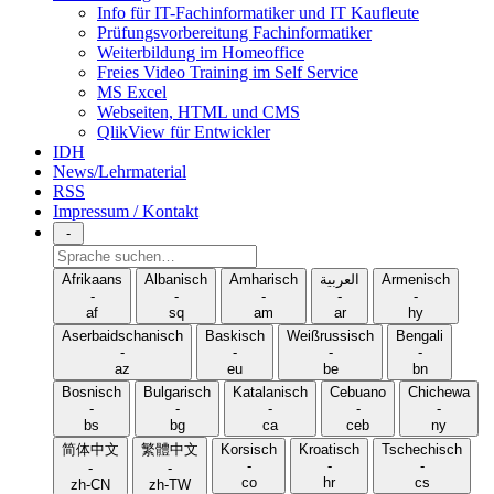
Info für IT-Fachinformatiker und IT Kaufleute
Prüfungsvorbereitung Fachinformatiker
Weiterbildung im Homeoffice
Freies Video Training im Self Service
MS Excel
Webseiten, HTML und CMS
QlikView für Entwickler
IDH
News/Lehrmaterial
RSS
Impressum / Kontakt
-
Sprache
suchen
Afrikaans
Albanisch
Amharisch
العربية
Armenisch
-
-
-
-
-
af
sq
am
ar
hy
Aserbaidschanisch
Baskisch
Weißrussisch
Bengali
-
-
-
-
az
eu
be
bn
Bosnisch
Bulgarisch
Katalanisch
Cebuano
Chichewa
-
-
-
-
-
bs
bg
ca
ceb
ny
简体中文
繁體中文
Korsisch
Kroatisch
Tschechisch
-
-
-
-
-
co
hr
cs
zh-CN
zh-TW