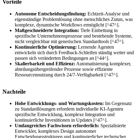
Vorteile
Autonome Entscheidungsfindung:
Echtzeit-Analyse und
eigenständige Problemlösung ohne menschliches Zutun, was
komplexe, dynamische Workflows ermöglicht [^47^].
Maßgeschneiderte Integration:
Tiefe Einbettung in
spezifische Unternehmensprozesse und bestehende Systeme,
nicht vergleichbar mit generischen Standardtools [^47^].
Kontinuierliche Optimierung:
Lernende Agenten
entwickeln sich durch Feedback-Schleifen ständig weiter und
passen sich veränderten Bedingungen an [^44^].
Skalierbarkeit und Effizienz:
Automatisierung komplexer,
abteilungsübergreifender Prozesse sowie effiziente
Ressourcennutzung durch 24/7-Verfügbarkeit [^47^].
Nachteile
Hohe Entwicklungs- und Wartungskosten:
Im Gegensatz
zu Standardlösungen erfordern individuelle KI-Agenten
spezifische Entwicklung, komplexe Integration und
kontinuierliche Investitionen in Updates [^47^].
Umfangreiches Fachwissen erforderlich:
Spezialisierte
Entwickler, komplexes Design autonomer
Entscheidungsstrukturen und kontinuierlicher technischer