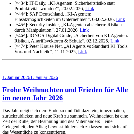
[^43^]: IT-Daily, „KI-Agenten: Sicherheitsrisiko statt
Produktivitätswunder?“, 20.02.2026,
Link
[^44^]: SAP Deutschland, „KI-Agenten:
Einsatzmöglichkeiten im Unternehmen“, 03.02.2026,
Link
[^45^]: Security Insider, „KI-Agenten absichern: Risiken
durch Manipulation“, 27.01.2026,
Link
[^46^]: IONOS Digital Guide, „Sicherheit von KI-Agenten:
Risiken, Angriffsvektoren & Schutz“, 02.12.2025,
Link
[^47^]: Peter Krause Net, „AI Agents vs Standard-KI-Tools –
Vor- und Nachteile“, 11.11.2025,
Link
Veröffentlicht
1. Januar 2026
1. Januar 2026
am
Frohe Weihnachten und Frieden für Alle
im neuen Jahr 2026
Das Jahr neigt sich dem Ende zu und lädt dazu ein, innezuhalten,
zurückzublicken und neue Kraft zu sammeln. Weihnachten ist eine
Zeit der Ruhe, der Besinnung und des Miteinanders – eine
Gelegenheit, den Alltag bewusst hinter sich zu lassen und sich auf
das Wesentliche zu konzentrieren.