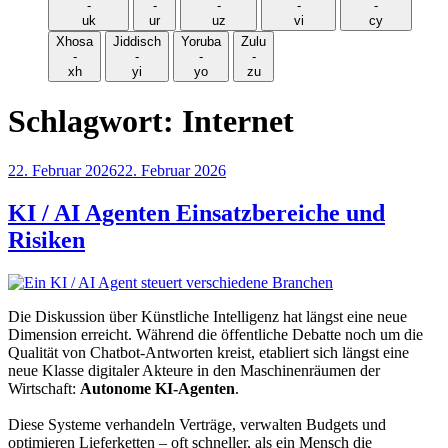
-
-
-
-
-
uk
ur
uz
vi
cy
Xhosa
Jiddisch
Yoruba
Zulu
-
-
-
-
xh
yi
yo
zu
Schlagwort:
Internet
Veröffentlicht
22. Februar 2026
22. Februar 2026
am
KI / AI Agenten Einsatzbereiche und
Risiken
Die Diskussion über Künstliche Intelligenz hat längst eine neue
Dimension erreicht. Während die öffentliche Debatte noch um die
Qualität von Chatbot-Antworten kreist, etabliert sich längst eine
neue Klasse digitaler Akteure in den Maschinenräumen der
Wirtschaft:
Autonome KI-Agenten
.
Diese Systeme verhandeln Verträge, verwalten Budgets und
optimieren Lieferketten – oft schneller, als ein Mensch die