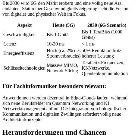
Bis 2030 wird 6G den Markt erobern und eine völlig neue Ära
einläuten. Statt reiner Geschwindigkeitssteigerung steht die Fusion
von digitaler und physischer Welt im Fokus.
Aspekt
Heute (5G)
2030 (6G Szenario)
Bis 1 TeraBit/s (1000
Geschwindigkeit
Bis 1 Gbit/s
Gbit/s)
Latenz
10-30 ms
< 1 ms
Hoch (ca. 2% des
50% Reduktion trotz
Energieeffizienz
Stromverbrauchs)
höherer Leistung
Terahertz-Frequenzen,
Massive MIMO,
Schlüsseltechnologien
KI-Netzwerke,
Network Slicing
Quantenkommunikation
Für Fachinformatiker besonders relevant:
Anwendungen werden dezentral in Edge-Clouds laufen, während
sich neue Berufsfelder im Quantum-Networking und KI-
Netzwerkmanagement auftun. Die Integration von holografischer
Kommunikation und digitalen Zwillingen erfordert völlig neue
Architekturkonzepte.
Herausforderungen und Chancen