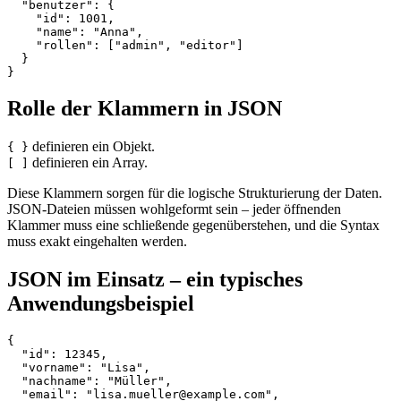
  "benutzer": {

    "id": 1001,

    "name": "Anna",

    "rollen": ["admin", "editor"]

  }

Rolle der Klammern in JSON
definieren ein Objekt.
{ }
definieren ein Array.
[ ]
Diese Klammern sorgen für die logische Strukturierung der Daten.
JSON-Dateien müssen wohlgeformt sein – jeder öffnenden
Klammer muss eine schließende gegenüberstehen, und die Syntax
muss exakt eingehalten werden.
JSON im Einsatz – ein typisches
Anwendungsbeispiel
{

  "id": 12345,

  "vorname": "Lisa",

  "nachname": "Müller",

  "email": "lisa.mueller@example.com",
