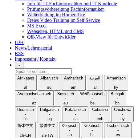
Info für IT-Fachinformatiker und IT Kaufleute
Prüfungsvorbereitung Fachinformatiker
Weiterbildung im Homeoffice
Freies Video Training im Self Service
MS Excel
Webseiten, HTML und CMS
QlikView für Entwickler
IDH
News/Lehrmaterial
RSS
Impressum / Kontakt
-
Sprache
suchen
Afrikaans
Albanisch
Amharisch
العربية
Armenisch
-
-
-
-
-
af
sq
am
ar
hy
Aserbaidschanisch
Baskisch
Weißrussisch
Bengali
-
-
-
-
az
eu
be
bn
Bosnisch
Bulgarisch
Katalanisch
Cebuano
Chichewa
-
-
-
-
-
bs
bg
ca
ceb
ny
简体中文
繁體中文
Korsisch
Kroatisch
Tschechisch
-
-
-
-
-
co
hr
cs
zh-CN
zh-TW