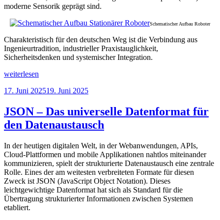
moderne Sensorik geprägt sind.
Schematischer Aufbau Roboter
Charakteristisch für den deutschen Weg ist die Verbindung aus
Ingenieurtradition, industrieller Praxistauglichkeit,
Sicherheitsdenken und systemischer Integration.
„Die
weiterlesen
Geschichte
Veröffentlicht
17. Juni 2025
19. Juni 2025
der
am
Robotik
in
JSON – Das universelle Datenformat für
Deutschland
den Datenaustausch
–
von
der
In der heutigen digitalen Welt, in der Webanwendungen, APIs,
frühen
Cloud-Plattformen und mobile Applikationen nahtlos miteinander
Automatisierung
kommunizieren, spielt der strukturierte Datenaustausch eine zentrale
zur
Rolle. Eines der am weitesten verbreiteten Formate für diesen
vernetzten
Zweck ist JSON (JavaScript Object Notation). Dieses
KI-
leichtgewichtige Datenformat hat sich als Standard für die
Robotik“
Übertragung strukturierter Informationen zwischen Systemen
etabliert.