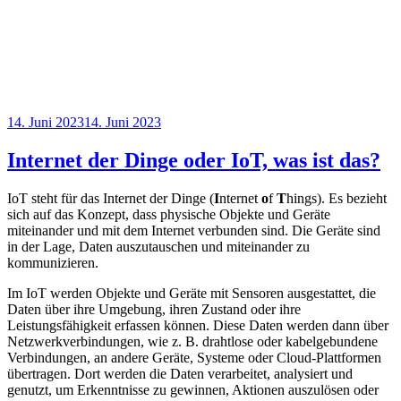
Veröffentlicht
14. Juni 2023
14. Juni 2023
am
Internet der Dinge oder IoT, was ist das?
IoT steht für das Internet der Dinge (
I
nternet
o
f
T
hings). Es bezieht
sich auf das Konzept, dass physische Objekte und Geräte
miteinander und mit dem Internet verbunden sind. Die Geräte sind
in der Lage, Daten auszutauschen und miteinander zu
kommunizieren.
Im IoT werden Objekte und Geräte mit Sensoren ausgestattet, die
Daten über ihre Umgebung, ihren Zustand oder ihre
Leistungsfähigkeit erfassen können. Diese Daten werden dann über
Netzwerkverbindungen, wie z. B. drahtlose oder kabelgebundene
Verbindungen, an andere Geräte, Systeme oder Cloud-Plattformen
übertragen. Dort werden die Daten verarbeitet, analysiert und
genutzt, um Erkenntnisse zu gewinnen, Aktionen auszulösen oder