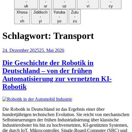
-
-
-
-
-
uk
ur
uz
vi
cy
Xhosa
Jiddisch
Yoruba
Zulu
-
-
-
-
xh
yi
yo
zu
Schlagwort:
Transport
Veröffentlicht
24. Dezember 2025
25. Mai 2026
am
Die Geschichte der Robotik in
Deutschland – von der frühen
Automatisierung zur vernetzten KI-
Robotik
Die Robotik in Deutschland ist das Ergebnis einer über
hundertjährigen technischen Evolution. Sie reicht von mechanischen
Selbststeuerungen der frühen Industrialisierung über klassische
Industrieroboter bis hin zu hochvernetzten, KI-gestützten Systemen,
die durch IoT, Mikrocontroller, Single-Board-Computer (SBC) und