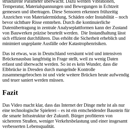
strukturelle Parameter überwacht. Dazu werden Vibrationen,
Temperatur, Materialspannungen und Bewegungen in Echtzeit
gemessen und übertragen. Diese Sensoren erkennen frühzeitig
Anzeichen von Materialermüdung, Schäden oder Instabilität – noch
bevor sichtbare Risse entstehen. Durch die kontinuierliche
Datenübertragung in zentrale Analyseplattformen kann der Zustand
von Bauwerken präzise beurteilt werden. Die Instandhaltung lässt
sich effizient durchführen. Das erhöht die Sicherheit erheblich und
minimiert ungeplante Ausfälle oder Katastrophenrisiken.
Das ist etwas, was in Deutschland versäumt wird und intensiven
Brückenausbau langfristig in Frage stellt, weil zu wenig Daten
erfasst und überwacht werden. So ist es kein Wunder, dass die
Elbbrücke in Dresden durch mangelnde Kontrolle
zusammengebrochen ist und viele weitere Brücken heute aufwendig
und teuer saniert werden müssen.
Fazit
Das Video macht klar, dass das Internet der Dinge mehr ist als nur
eine technologische Spielerei – es ist ein entscheidender Baustein für
die smarte Infrastruktur der Zukunft. Bürger profitieren von
sichereren Straßen, weniger Verkehrsbelastung und einer insgesamt
verbesserten Lebensqualität.