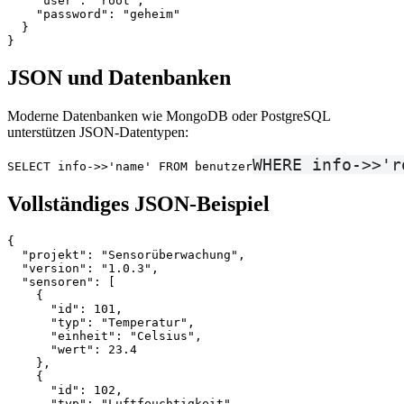
    "user": "root",

    "password": "geheim"

  }

JSON und Datenbanken
Moderne Datenbanken wie MongoDB oder PostgreSQL
unterstützen JSON-Datentypen:
WHERE info->>'r
SELECT info->>'name' FROM benutzer
Vollständiges JSON-Beispiel
{

  "projekt": "Sensorüberwachung",

  "version": "1.0.3",

  "sensoren": [

    {

      "id": 101,

      "typ": "Temperatur",

      "einheit": "Celsius",

      "wert": 23.4

    },

    {

      "id": 102,

      "typ": "Luftfeuchtigkeit",
