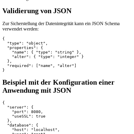
Validierung von JSON
Zur Sicherstellung der Datenintegrität kann ein JSON Schema
verwendet werden:
{

  "type": "object",

  "properties": {

    "name": { "type": "string" },

    "alter": { "type": "integer" }

  },

  "required": ["name", "alter"]

Beispiel mit der Konfiguration einer
Anwendung mit JSON
{

  "server": {

    "port": 8080,

    "useSSL": true

  },

  "database": {

    "host": "localhost",
