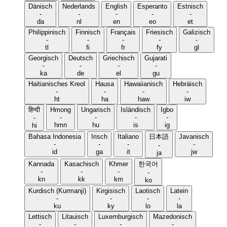
Dänisch
Nederlands
English
Esperanto
Estnisch
-
-
-
-
-
da
nl
en
eo
et
Philippinisch
Finnisch
Français
Friesisch
Galizisch
-
-
-
-
-
tl
fi
fr
fy
gl
Georgisch
Deutsch
Griechisch
Gujarati
-
-
-
-
ka
de
el
gu
Haitianisches Kreol
Hausa
Hawaiianisch
Hebräisch
-
-
-
-
ht
ha
haw
iw
हिन्दी
Hmong
Ungarisch
Isländisch
Igbo
-
-
-
-
-
hmn
hu
is
ig
hi
Bahasa Indonesia
Irisch
Italiano
日本語
Javanisch
-
-
-
-
-
id
ga
it
jw
ja
Kannada
Kasachisch
Khmer
한국어
-
-
-
-
kn
kk
km
ko
Kurdisch (Kurmanji)
Kirgisisch
Laotisch
Latein
-
-
-
-
ku
ky
lo
la
Lettisch
Litauisch
Luxemburgisch
Mazedonisch
-
-
-
-