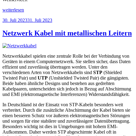
„Das
weiterlesen
SOAP
Veröffentlicht
30. Juli 2023
31. Juli 2023
Protokoll
am
zum
Datenaustausch“
Netzwerk Kabel mit metallischen Leitern
Netzwerkkabel spielen eine zentrale Rolle bei der Verbindung von
Geräten in einem Computernetzwerk. Sie stellen sicher, dass Daten
effizient und zuverlässig übertragen werden. Unter den
verschiedenen Arten von Netzwerkkabeln sind
STP
(Shielded
Twisted Pair) und
UTP
(Unshielded Twisted Pair) die gängigsten.
Beide haben ähnliche Designs und bestehen aus gedrehten
Kabelpaaren, unterscheiden sich jedoch in Bezug auf Abschirmung
und EMI (elektromagnetische Interferenzen) Widerstandsfähigkeit.
In Deutschland ist der Einsatz von STP-Kabeln besonders weit
verbreitet. Durch die zusätzliche Abschirmung der Kabel bieten sie
einen besseren Schutz vor äußeren elektromagnetischen Störungen
und sorgen für eine stabilere und zuverlässigere Datenübertragung.
Besonders wichtig ist dies in Umgebungen mit hohem EMI-
Aufkommen. Daher werden STP abgeschirmte Kabel oft in