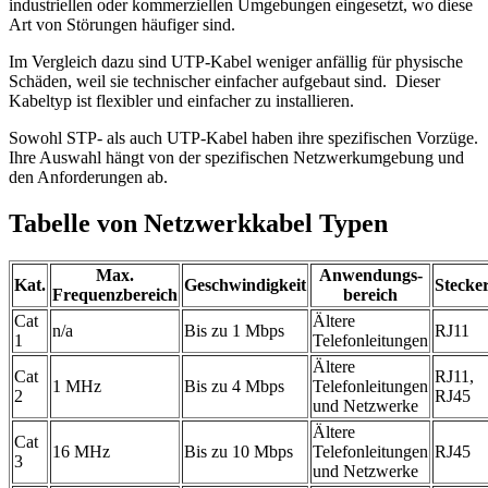
industriellen oder kommerziellen Umgebungen eingesetzt, wo diese
Art von Störungen häufiger sind.
Im Vergleich dazu sind UTP-Kabel weniger anfällig für physische
Schäden, weil sie technischer einfacher aufgebaut sind. Dieser
Kabeltyp ist flexibler und einfacher zu installieren.
Sowohl STP- als auch UTP-Kabel haben ihre spezifischen Vorzüge.
Ihre Auswahl hängt von der spezifischen Netzwerkumgebung und
den Anforderungen ab.
Tabelle von Netzwerkkabel Typen
Max.
Anwendungs-
Kat.
Geschwindigkeit
Stecke
Frequenzbereich
bereich
Cat
Ältere
n/a
Bis zu 1 Mbps
RJ11
1
Telefonleitungen
Ältere
Cat
RJ11,
1 MHz
Bis zu 4 Mbps
Telefonleitungen
2
RJ45
und Netzwerke
Ältere
Cat
16 MHz
Bis zu 10 Mbps
Telefonleitungen
RJ45
3
und Netzwerke