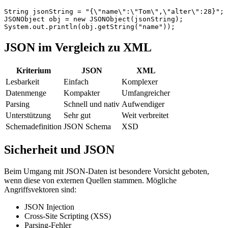
String jsonString = "{\"name\":\"Tom\",\"alter\":28}";

JSONObject obj = new JSONObject(jsonString);

JSON im Vergleich zu XML
Kriterium
JSON
XML
Lesbarkeit
Einfach
Komplexer
Datenmenge
Kompakter
Umfangreicher
Parsing
Schnell und nativ
Aufwendiger
Unterstützung
Sehr gut
Weit verbreitet
Schemadefinition
JSON Schema
XSD
Sicherheit und JSON
Beim Umgang mit JSON-Daten ist besondere Vorsicht geboten,
wenn diese von externen Quellen stammen. Mögliche
Angriffsvektoren sind:
JSON Injection
Cross-Site Scripting (XSS)
Parsing-Fehler