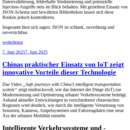
Datenvalidierung, fehlerhafte Strukturierung und potenzielle
Injection-Angriffe stets im Blick behalten. Mit gezieltem Einsatz von
JSON-Schema und bewährten Bibliotheken lassen sich diese
Risiken jedoch kontrollieren.
Insgesamt lässt sich sagen: JSON ist schlank, zuverlässig und
unverzichtbar.
„JSON
weiterlesen
–
Veröffentlicht
7. Juni 2025
7. Juni 2025
Das
am
universelle
Datenformat
Chinas praktischer Einsatz von IoT zeigt
für
innovative Vorteile dieser Technologie
den
Datenaustausch“
Das Video
„Safe journeys with China’s intelligent transportation
system“
zeigt eindrucksvoll, wie das Internet der Dinge (IoT) zur
Modernisierung und Optimierung urbaner Verkehrssysteme beiträgt.
Anhand aktueller Entwicklungen in verschiedenen chinesischen
Regionen wird deutlich, wie durch die intelligente Vernetzung von
Sensoren, Kameras, Ampelsystemen und Fahrzeugdaten eine neue
Ära der urbanen Mobilität entsteht.
Intelligente Verkehrssysteme und -