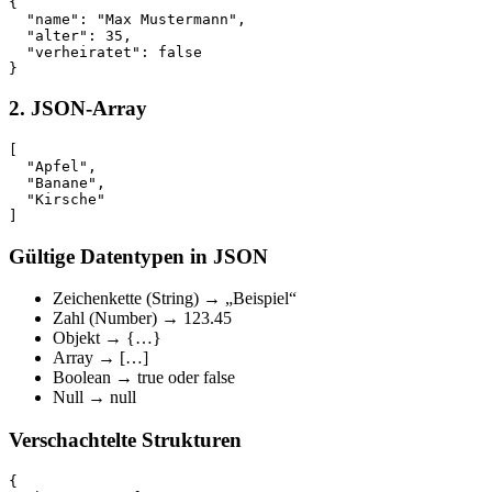
{

  "name": "Max Mustermann",

  "alter": 35,

  "verheiratet": false

2. JSON-Array
[

  "Apfel",

  "Banane",

  "Kirsche"

Gültige Datentypen in JSON
Zeichenkette (String) → „Beispiel“
Zahl (Number) → 123.45
Objekt → {…}
Array → […]
Boolean → true oder false
Null → null
Verschachtelte Strukturen
{
