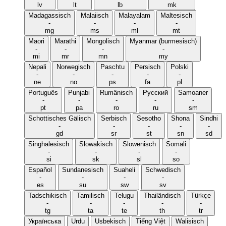
lv
lt
lb
mk
Madagassisch
Malaiisch
Malayalam
Maltesisch
-
-
-
-
mg
ms
ml
mt
Maori
Marathi
Mongolisch
Myanmar (burmesisch)
-
-
-
-
mi
mr
mn
my
Nepali
Norwegisch
Paschtu
Persisch
Polski
-
-
-
-
-
ne
no
ps
fa
pl
Português
Punjabi
Rumänisch
Русский
Samoaner
-
-
-
-
-
pt
pa
ro
ru
sm
Schottisches Gälisch
Serbisch
Sesotho
Shona
Sindhi
-
-
-
-
-
gd
sr
st
sn
sd
Singhalesisch
Slowakisch
Slowenisch
Somali
-
-
-
-
si
sk
sl
so
Español
Sundanesisch
Suaheli
Schwedisch
-
-
-
-
es
su
sw
sv
Tadschikisch
Tamilisch
Telugu
Thailändisch
Türkçe
-
-
-
-
-
tg
ta
te
th
tr
Українська
Urdu
Usbekisch
Tiếng Việt
Walisisch