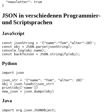
  "newsletter": true

JSON in verschiedenen Programmier-
und Scriptsprachen
JavaScript
const jsonString = '{"name":"Tom","alter":28}';

const obj = JSON.parse(jsonString);

console.log(obj.name);

Python
import json

json_str = '{"name": "Tom", "alter": 28}'

obj = json.loads(json_str)

print(obj['name'])

Java
import org.json.JSONObject;
