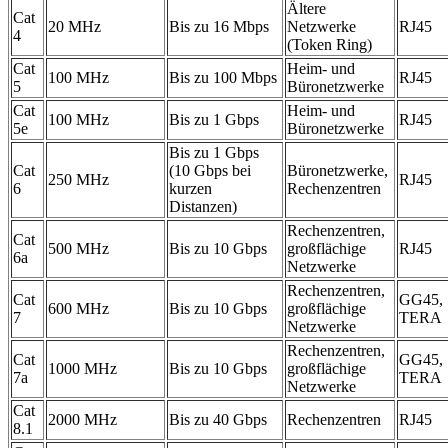
Ältere
Cat
20 MHz
Bis zu 16 Mbps
Netzwerke
RJ45
4
(Token Ring)
Cat
Heim- und
100 MHz
Bis zu 100 Mbps
RJ45
5
Büronetzwerke
Cat
Heim- und
100 MHz
Bis zu 1 Gbps
RJ45
5e
Büronetzwerke
Bis zu 1 Gbps
Cat
(10 Gbps bei
Büronetzwerke,
250 MHz
RJ45
6
kurzen
Rechenzentren
Distanzen)
Rechenzentren,
Cat
500 MHz
Bis zu 10 Gbps
großflächige
RJ45
6a
Netzwerke
Rechenzentren,
Cat
GG45,
600 MHz
Bis zu 10 Gbps
großflächige
7
TERA
Netzwerke
Rechenzentren,
Cat
GG45,
1000 MHz
Bis zu 10 Gbps
großflächige
7a
TERA
Netzwerke
Cat
2000 MHz
Bis zu 40 Gbps
Rechenzentren
RJ45
8.1