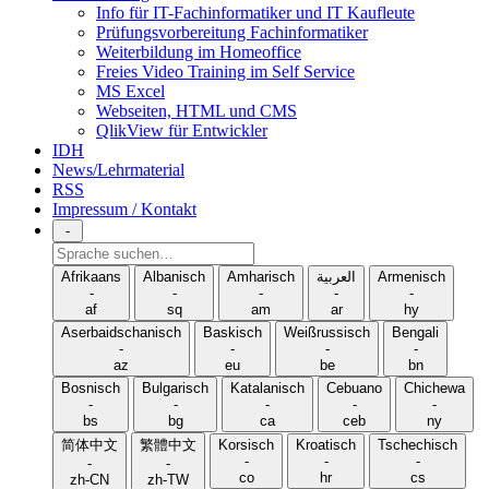
Info für IT-Fachinformatiker und IT Kaufleute
Prüfungsvorbereitung Fachinformatiker
Weiterbildung im Homeoffice
Freies Video Training im Self Service
MS Excel
Webseiten, HTML und CMS
QlikView für Entwickler
IDH
News/Lehrmaterial
RSS
Impressum / Kontakt
-
Sprache
suchen
Afrikaans
Albanisch
Amharisch
العربية
Armenisch
-
-
-
-
-
af
sq
am
ar
hy
Aserbaidschanisch
Baskisch
Weißrussisch
Bengali
-
-
-
-
az
eu
be
bn
Bosnisch
Bulgarisch
Katalanisch
Cebuano
Chichewa
-
-
-
-
-
bs
bg
ca
ceb
ny
简体中文
繁體中文
Korsisch
Kroatisch
Tschechisch
-
-
-
-
-
co
hr
cs
zh-CN
zh-TW