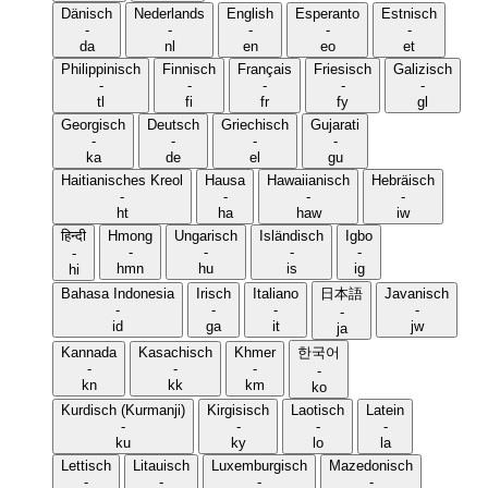
Dänisch
Nederlands
English
Esperanto
Estnisch
-
-
-
-
-
da
nl
en
eo
et
Philippinisch
Finnisch
Français
Friesisch
Galizisch
-
-
-
-
-
tl
fi
fr
fy
gl
Georgisch
Deutsch
Griechisch
Gujarati
-
-
-
-
ka
de
el
gu
Haitianisches Kreol
Hausa
Hawaiianisch
Hebräisch
-
-
-
-
ht
ha
haw
iw
हिन्दी
Hmong
Ungarisch
Isländisch
Igbo
-
-
-
-
-
hmn
hu
is
ig
hi
Bahasa Indonesia
Irisch
Italiano
日本語
Javanisch
-
-
-
-
-
id
ga
it
jw
ja
Kannada
Kasachisch
Khmer
한국어
-
-
-
-
kn
kk
km
ko
Kurdisch (Kurmanji)
Kirgisisch
Laotisch
Latein
-
-
-
-
ku
ky
lo
la
Lettisch
Litauisch
Luxemburgisch
Mazedonisch
-
-
-
-