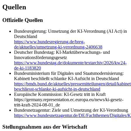
Quellen
Offizielle Quellen
Bundesregierung: Umsetzung der KI-Verordnung (AI Act) in
Deutschland
https://www.bundesregierung.de/breg-
de/aktuelles/umsetzung-ki-verordnung-2406638
Deutscher Bundestag: KI-Marktüberwachungs- und
Innovationsförderungsgesetz
https://www.bundestag.de/dokumente/textarchiv/2026/kw24-
de-ki-1183820
Bundesministerium für Digitales und Staatsmodernisierung:
Kabinett beschließt schlanke KI-Aufsicht in Deutschland
https://bmds.bund.de/aktuelles/pressemitteilungen/detail/kabinet
beschliesst-schlanke-ki-aufsicht-in-deutschland
Europäische Kommission: KI-Gesetz tritt in Kraft
https://germany.representation.ec.europa.eu/news/ki-gesetz-
tritt-kraft-2024-08-01_de
Bundesnetzagentur: Ziele und Umsetzung der KI-Verordnung
https://www.bundesnetzagentur.de/DE/Fachthemen/Digitales/KI/
Stellungnahmen aus der Wirtschaft