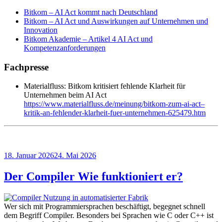
Bitkom – AI Act kommt nach Deutschland
Bitkom – AI Act und Auswirkungen auf Unternehmen und
Innovation
Bitkom Akademie – Artikel 4 AI Act und
Kompetenzanforderungen
Fachpresse
Materialfluss: Bitkom kritisiert fehlende Klarheit für
Unternehmen beim AI Act
https://www.materialfluss.de/meinung/bitkom-zum-ai-act–
kritik-an-fehlender-klarheit-fuer-unternehmen-625479.htm
Veröffentlicht
18. Januar 2026
24. Mai 2026
am
Der Compiler Wie funktioniert er?
Wer sich mit Programmiersprachen beschäftigt, begegnet schnell
dem Begriff Compiler. Besonders bei Sprachen wie C oder C++ ist