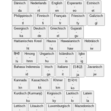
Dänisch
Nederlands
English
Esperanto
Estnisch
-
-
-
-
-
da
nl
en
eo
et
Philippinisch
Finnisch
Français
Friesisch
Galizisch
-
-
-
-
-
tl
fi
fr
fy
gl
Georgisch
Deutsch
Griechisch
Gujarati
-
-
-
-
ka
de
el
gu
Haitianisches Kreol
Hausa
Hawaiianisch
Hebräisch
-
-
-
-
ht
ha
haw
iw
हिन्दी
Hmong
Ungarisch
Isländisch
Igbo
-
-
-
-
-
hmn
hu
is
ig
hi
Bahasa Indonesia
Irisch
Italiano
日本語
Javanisch
-
-
-
-
-
id
ga
it
jw
ja
Kannada
Kasachisch
Khmer
한국어
-
-
-
-
kn
kk
km
ko
Kurdisch (Kurmanji)
Kirgisisch
Laotisch
Latein
-
-
-
-
ku
ky
lo
la
Lettisch
Litauisch
Luxemburgisch
Mazedonisch
-
-
-
-