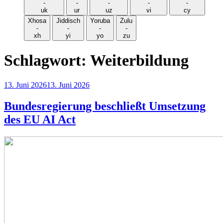
-
-
-
-
-
uk
ur
uz
vi
cy
Xhosa
Jiddisch
Yoruba
Zulu
-
-
-
-
xh
yi
yo
zu
Schlagwort:
Weiterbildung
Veröffentlicht
13. Juni 2026
13. Juni 2026
am
Bundesregierung beschließt Umsetzung
des EU AI Act