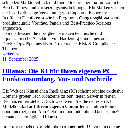
schnellen Marktüberblick und fundierte Orientierung für konkrete
Beschaffungs- und Umsetzungsentscheidungen.Ein Markenzeichen
der it-sa ist die enge Verzahnung von Expo und Kongress:
In offenen Fachforen sowie im Programm
Congress@it-sa
werden
produktneutrale Vorträge, Panels und Best-Practice-Sessions
angeboten.
Damit adressiert die it-sa gleichermaßen technische und
organisatorische Aspekte – von Hardening-Guidelines und
DevSecOps-Pipelines bis zu Governance, Risk & Compliance
Themen.
„it-
weiterlesen
sa
Veröffentlicht
11. September 2025
2025:
am
Europas
Ollama: Die KI für Ihren eigenen PC –
Leitmesse
Funktionsumfang, Vor- und Nachteile
für
IT-
Sicherheit
Die Welt der Künstlichen Intelligenz (KI) scheint oft eine exklusive
in
Domäne großer Tech-Konzerne zu sein, deren Server in fernen
Nürnberg“
Rechenzentren stehen. Doch was, wenn Sie die neuesten KI-
Modelle
lokal auf Ihrem eigenen Computer
ausführen könnten –
ohne Internet, ohne Abo-Gebühren und mit hohem Datenschutz?
Genau das ermöglicht
Ollama
.
Im professionellen Umfeld fahren immer mehr Unternehmen eine