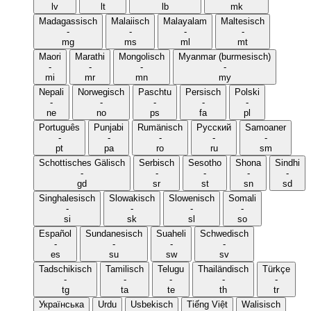
lv
lt
lb
mk
Madagassisch
Malaiisch
Malayalam
Maltesisch
-
-
-
-
mg
ms
ml
mt
Maori
Marathi
Mongolisch
Myanmar (burmesisch)
-
-
-
-
mi
mr
mn
my
Nepali
Norwegisch
Paschtu
Persisch
Polski
-
-
-
-
-
ne
no
ps
fa
pl
Português
Punjabi
Rumänisch
Русский
Samoaner
-
-
-
-
-
pt
pa
ro
ru
sm
Schottisches Gälisch
Serbisch
Sesotho
Shona
Sindhi
-
-
-
-
-
gd
sr
st
sn
sd
Singhalesisch
Slowakisch
Slowenisch
Somali
-
-
-
-
si
sk
sl
so
Español
Sundanesisch
Suaheli
Schwedisch
-
-
-
-
es
su
sw
sv
Tadschikisch
Tamilisch
Telugu
Thailändisch
Türkçe
-
-
-
-
-
tg
ta
te
th
tr
Українська
Urdu
Usbekisch
Tiếng Việt
Walisisch