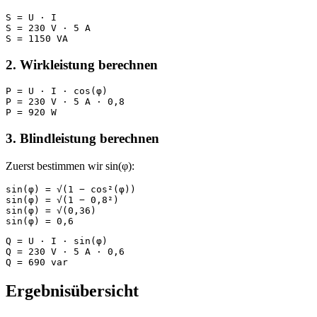
S = U · I

S = 230 V · 5 A

S = 1150 VA
2. Wirkleistung berechnen
P = U · I · cos(φ)

P = 230 V · 5 A · 0,8

P = 920 W
3. Blindleistung berechnen
Zuerst bestimmen wir sin(φ):
sin(φ) = √(1 − cos²(φ))

sin(φ) = √(1 − 0,8²)

sin(φ) = √(0,36)

sin(φ) = 0,6
Q = U · I · sin(φ)

Q = 230 V · 5 A · 0,6

Q = 690 var
Ergebnisübersicht