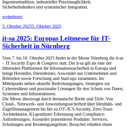
Ingenieurtradition, industrieller Praxistauglichkeit,
Sicherheitsdenken und systemischer Integration.
„Die
weiterlesen
Geschichte
Veröffentlicht
5. Oktober 2025
5. Oktober 2025
der
am
Robotik
in
it-sa 2025: Europas Leitmesse für IT-
Deutschland
Sicherheit in Nürnberg
–
von
der
Vom
7. bis 10. Oktober 2025
findet in der Messe Nürnberg die
it-sa
frühen
– IT Security Expo & Congress
statt. Die it-sa gilt als eine der
Automatisierung
führenden Plattformen für Informationssicherheit in Europa und
zur
bringt Hersteller,
Dienstleister, Anwender aus Unternehmen und
vernetzten
Behörden sowie Forschung und Start-ups
zusammen. Im
KI-
Mittelpunkt stehen aktuelle Bedrohungslagen, Strategien zur
Robotik“
Cyberresilienz und praxisnahe Lösungen für den Schutz von Daten,
Systemen und
Infrastrukturen.
Die Messe überzeugt durch thematische Breite und Tiefe: Von
Cloud-, Netzwerk- und Anwendungssicherheit über Identitäts- und
Zugriffsmanagement bis hin zu OT-/ICS-Security, Zero-Trust-
Architekturen, KI-gestützter Erkennung und Compliance-
Anforderungen. Aussteller präsentieren Produkte, Services,
Schulungen und Beratungsangebote; Besucher erhalten einen