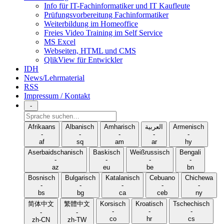
Info für IT-Fachinformatiker und IT Kaufleute
Prüfungsvorbereitung Fachinformatiker
Weiterbildung im Homeoffice
Freies Video Training im Self Service
MS Excel
Webseiten, HTML und CMS
QlikView für Entwickler
IDH
News/Lehrmaterial
RSS
Impressum / Kontakt
-
Sprache
suchen
Afrikaans
Albanisch
Amharisch
العربية
Armenisch
-
-
-
-
-
af
sq
am
ar
hy
Aserbaidschanisch
Baskisch
Weißrussisch
Bengali
-
-
-
-
az
eu
be
bn
Bosnisch
Bulgarisch
Katalanisch
Cebuano
Chichewa
-
-
-
-
-
bs
bg
ca
ceb
ny
简体中文
繁體中文
Korsisch
Kroatisch
Tschechisch
-
-
-
-
-
co
hr
cs
zh-CN
zh-TW