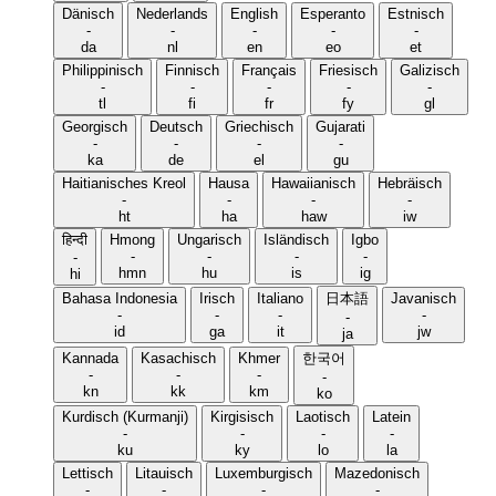
Dänisch
Nederlands
English
Esperanto
Estnisch
-
-
-
-
-
da
nl
en
eo
et
Philippinisch
Finnisch
Français
Friesisch
Galizisch
-
-
-
-
-
tl
fi
fr
fy
gl
Georgisch
Deutsch
Griechisch
Gujarati
-
-
-
-
ka
de
el
gu
Haitianisches Kreol
Hausa
Hawaiianisch
Hebräisch
-
-
-
-
ht
ha
haw
iw
हिन्दी
Hmong
Ungarisch
Isländisch
Igbo
-
-
-
-
-
hmn
hu
is
ig
hi
Bahasa Indonesia
Irisch
Italiano
日本語
Javanisch
-
-
-
-
-
id
ga
it
jw
ja
Kannada
Kasachisch
Khmer
한국어
-
-
-
-
kn
kk
km
ko
Kurdisch (Kurmanji)
Kirgisisch
Laotisch
Latein
-
-
-
-
ku
ky
lo
la
Lettisch
Litauisch
Luxemburgisch
Mazedonisch
-
-
-
-