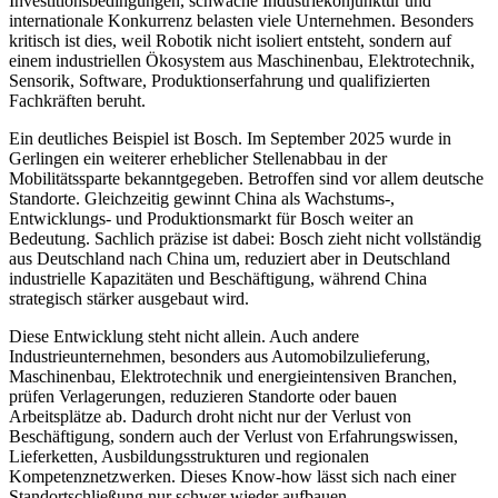
Investitionsbedingungen, schwache Industriekonjunktur und
internationale Konkurrenz belasten viele Unternehmen. Besonders
kritisch ist dies, weil Robotik nicht isoliert entsteht, sondern auf
einem industriellen Ökosystem aus Maschinenbau, Elektrotechnik,
Sensorik, Software, Produktionserfahrung und qualifizierten
Fachkräften beruht.
Ein deutliches Beispiel ist Bosch. Im September 2025 wurde in
Gerlingen ein weiterer erheblicher Stellenabbau in der
Mobilitätssparte bekanntgegeben. Betroffen sind vor allem deutsche
Standorte. Gleichzeitig gewinnt China als Wachstums-,
Entwicklungs- und Produktionsmarkt für Bosch weiter an
Bedeutung. Sachlich präzise ist dabei: Bosch zieht nicht vollständig
aus Deutschland nach China um, reduziert aber in Deutschland
industrielle Kapazitäten und Beschäftigung, während China
strategisch stärker ausgebaut wird.
Diese Entwicklung steht nicht allein. Auch andere
Industrieunternehmen, besonders aus Automobilzulieferung,
Maschinenbau, Elektrotechnik und energieintensiven Branchen,
prüfen Verlagerungen, reduzieren Standorte oder bauen
Arbeitsplätze ab. Dadurch droht nicht nur der Verlust von
Beschäftigung, sondern auch der Verlust von Erfahrungswissen,
Lieferketten, Ausbildungsstrukturen und regionalen
Kompetenznetzwerken. Dieses Know-how lässt sich nach einer
Standortschließung nur schwer wieder aufbauen.