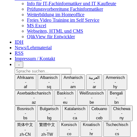
Info für IT-Fachinformatiker und IT Kaufleute
Prüfungsvorbereitung Fachinformatiker
Weiterbildung im Homeoffice
Freies Video Training im Self Service
MS Excel
Webseiten, HTML und CMS
QlikView für Entwickler
IDH
News/Lehrmaterial
RSS
Impressum / Kontakt
-
Sprache
suchen
Afrikaans
Albanisch
Amharisch
العربية
Armenisch
-
-
-
-
-
af
sq
am
ar
hy
Aserbaidschanisch
Baskisch
Weißrussisch
Bengali
-
-
-
-
az
eu
be
bn
Bosnisch
Bulgarisch
Katalanisch
Cebuano
Chichewa
-
-
-
-
-
bs
bg
ca
ceb
ny
简体中文
繁體中文
Korsisch
Kroatisch
Tschechisch
-
-
-
-
-
co
hr
cs
zh-CN
zh-TW