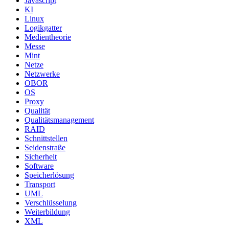
Javascript
KI
Linux
Logikgatter
Medientheorie
Messe
Mint
Netze
Netzwerke
OBOR
OS
Proxy
Qualität
Qualitätsmanagement
RAID
Schnittstellen
Seidenstraße
Sicherheit
Software
Speicherlösung
Transport
UML
Verschlüsselung
Weiterbildung
XML