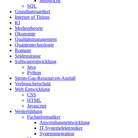
MongoDB
SQL
Grundlagenartikel
Internet of Things
KI
Medientheorie
Ökonomie
Qualitätsmanagement
Quantentechnologie
Romane
Seidenstrasse
Softwareentwicklung
Java
Python
Strom-Gas-Ressourcen-Ausfall
Verbraucherschutz
Web Entwicklung
CSS
HTML
Javascript
Weiterbildung
Fachinformatiker
Anwendungsentwicklung
IT Systemelektroniker
Systemintegration