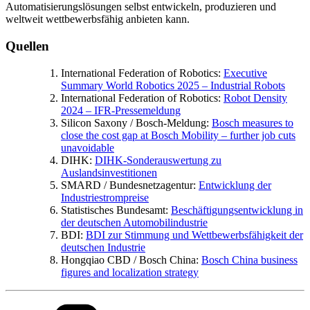
Automatisierungslösungen selbst entwickeln, produzieren und
weltweit wettbewerbsfähig anbieten kann.
Quellen
International Federation of Robotics:
Executive
Summary World Robotics 2025 – Industrial Robots
International Federation of Robotics:
Robot Density
2024 – IFR-Pressemeldung
Silicon Saxony / Bosch-Meldung:
Bosch measures to
close the cost gap at Bosch Mobility – further job cuts
unavoidable
DIHK:
DIHK-Sonderauswertung zu
Auslandsinvestitionen
SMARD / Bundesnetzagentur:
Entwicklung der
Industriestrompreise
Statistisches Bundesamt:
Beschäftigungsentwicklung in
der deutschen Automobilindustrie
BDI:
BDI zur Stimmung und Wettbewerbsfähigkeit der
deutschen Industrie
Hongqiao CBD / Bosch China:
Bosch China business
figures and localization strategy
Kategorien