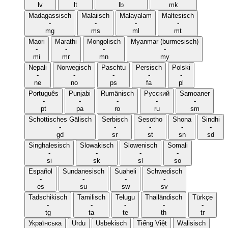
lv
lt
lb
mk
Madagassisch
Malaiisch
Malayalam
Maltesisch
-
-
-
-
mg
ms
ml
mt
Maori
Marathi
Mongolisch
Myanmar (burmesisch)
-
-
-
-
mi
mr
mn
my
Nepali
Norwegisch
Paschtu
Persisch
Polski
-
-
-
-
-
ne
no
ps
fa
pl
Português
Punjabi
Rumänisch
Русский
Samoaner
-
-
-
-
-
pt
pa
ro
ru
sm
Schottisches Gälisch
Serbisch
Sesotho
Shona
Sindhi
-
-
-
-
-
gd
sr
st
sn
sd
Singhalesisch
Slowakisch
Slowenisch
Somali
-
-
-
-
si
sk
sl
so
Español
Sundanesisch
Suaheli
Schwedisch
-
-
-
-
es
su
sw
sv
Tadschikisch
Tamilisch
Telugu
Thailändisch
Türkçe
-
-
-
-
-
tg
ta
te
th
tr
Українська
Urdu
Usbekisch
Tiếng Việt
Walisisch