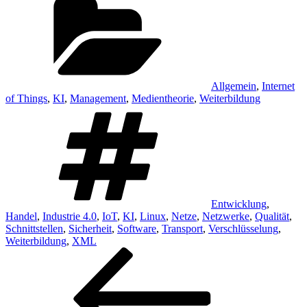
Allgemein
,
Internet
of Things
,
KI
,
Management
,
Medientheorie
,
Weiterbildung
Schlagwörter
Entwicklung
,
Handel
,
Industrie 4.0
,
IoT
,
KI
,
Linux
,
Netze
,
Netzwerke
,
Qualität
,
Schnittstellen
,
Sicherheit
,
Software
,
Transport
,
Verschlüsselung
,
Weiterbildung
,
XML
Beitragsnavigation
Vorheriger
Beitrag