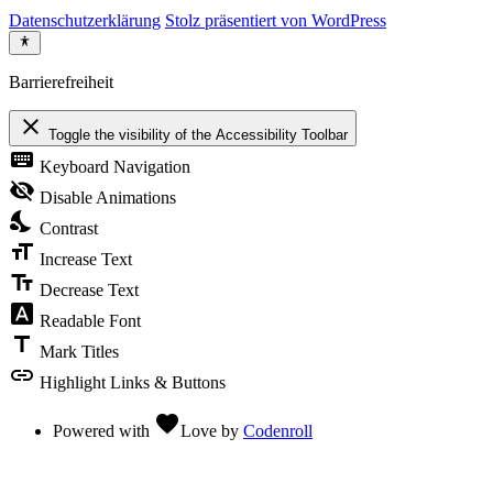
Datenschutzerklärung
Stolz präsentiert von WordPress
Barrierefreiheit
close
Toggle the visibility of the Accessibility Toolbar
keyboard
Keyboard Navigation
visibility_off
Disable Animations
nights_stay
Contrast
format_size
Increase Text
text_fields
Decrease Text
font_download
Readable Font
title
Mark Titles
link
Highlight Links & Buttons
favorite
Powered with
Love
by
Codenroll