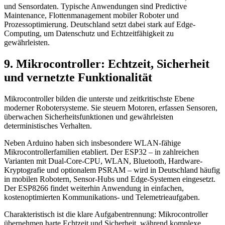
und Sensordaten. Typische Anwendungen sind Predictive
Maintenance, Flottenmanagement mobiler Roboter und
Prozessoptimierung. Deutschland setzt dabei stark auf Edge-
Computing, um Datenschutz und Echtzeitfähigkeit zu
gewährleisten.
9. Mikrocontroller: Echtzeit, Sicherheit
und vernetzte Funktionalität
Mikrocontroller bilden die unterste und zeitkritischste Ebene
moderner Robotersysteme. Sie steuern Motoren, erfassen Sensoren,
überwachen Sicherheitsfunktionen und gewährleisten
deterministisches Verhalten.
Neben
Arduino
haben sich insbesondere WLAN-fähige
Mikrocontrollerfamilien etabliert. Der
ESP32
– in zahlreichen
Varianten mit Dual-Core-CPU, WLAN, Bluetooth, Hardware-
Kryptografie und optionalem PSRAM – wird in Deutschland häufig
in mobilen Robotern, Sensor-Hubs und Edge-Systemen eingesetzt.
Der
ESP8266
findet weiterhin Anwendung in einfachen,
kostenoptimierten Kommunikations- und Telemetrieaufgaben.
Charakteristisch ist die klare Aufgabentrennung: Mikrocontroller
übernehmen harte Echtzeit und Sicherheit, während komplexe