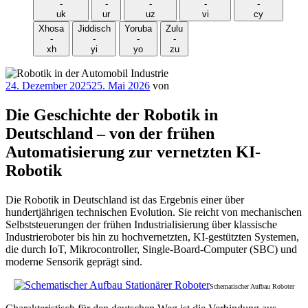
-
-
-
-
-
uk
ur
uz
vi
cy
Xhosa
Jiddisch
Yoruba
Zulu
-
-
-
-
xh
yi
yo
zu
Veröffentlicht
24. Dezember 2025
25. Mai 2026
von
am
Die Geschichte der Robotik in
Deutschland – von der frühen
Automatisierung zur vernetzten KI-
Robotik
Die Robotik in Deutschland ist das Ergebnis einer über
hundertjährigen technischen Evolution. Sie reicht von mechanischen
Selbststeuerungen der frühen Industrialisierung über klassische
Industrieroboter bis hin zu hochvernetzten, KI-gestützten Systemen,
die durch IoT, Mikrocontroller, Single-Board-Computer (SBC) und
moderne Sensorik geprägt sind.
Schematischer Aufbau Roboter