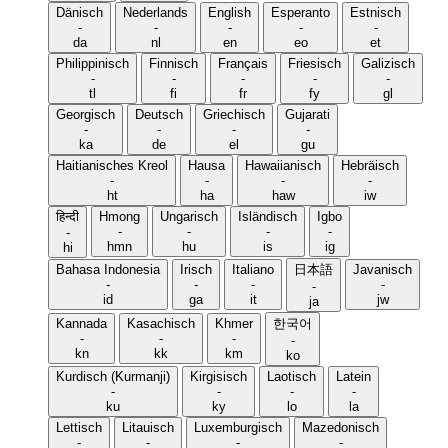
Dänisch
Nederlands
English
Esperanto
Estnisch
-
-
-
-
-
da
nl
en
eo
et
Philippinisch
Finnisch
Français
Friesisch
Galizisch
-
-
-
-
-
tl
fi
fr
fy
gl
Georgisch
Deutsch
Griechisch
Gujarati
-
-
-
-
ka
de
el
gu
Haitianisches Kreol
Hausa
Hawaiianisch
Hebräisch
-
-
-
-
ht
ha
haw
iw
हिन्दी
Hmong
Ungarisch
Isländisch
Igbo
-
-
-
-
-
hmn
hu
is
ig
hi
Bahasa Indonesia
Irisch
Italiano
日本語
Javanisch
-
-
-
-
-
id
ga
it
jw
ja
Kannada
Kasachisch
Khmer
한국어
-
-
-
-
kn
kk
km
ko
Kurdisch (Kurmanji)
Kirgisisch
Laotisch
Latein
-
-
-
-
ku
ky
lo
la
Lettisch
Litauisch
Luxemburgisch
Mazedonisch
-
-
-
-