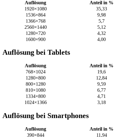
Auflösung
Anteil in %
1920×1080
35,33
1536×864
9,98
1366×768
5,7
2560×1440
5,12
1280×720
4,32
1600×900
4,00
Auflösung bei Tablets
Auflösung
Anteil in %
768×1024
19,6
1280×800
12,84
800×1280
9,59
810×1080
6,77
1334×800
4,71
1024×1366
3,18
Auflösung bei Smartphones
Auflösung
Anteil in %
390×844
11,94