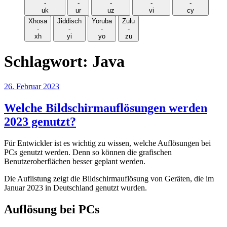
-
-
-
-
-
uk
ur
uz
vi
cy
Xhosa
Jiddisch
Yoruba
Zulu
-
-
-
-
xh
yi
yo
zu
Schlagwort:
Java
Veröffentlicht
26. Februar 2023
am
Welche Bildschirmauflösungen werden
2023 genutzt?
Für Entwickler ist es wichtig zu wissen, welche Auflösungen bei
PCs genutzt werden. Denn so können die grafischen
Benutzeroberflächen besser geplant werden.
Die Auflistung zeigt die Bildschirmauflösung von Geräten, die im
Januar 2023 in Deutschland genutzt wurden.
Auflösung bei PCs