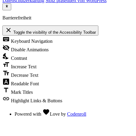
Datenschutzerklärung
Stolz präsentiert von WordPress
Barrierefreiheit
close
Toggle the visibility of the Accessibility Toolbar
keyboard
Keyboard Navigation
visibility_off
Disable Animations
nights_stay
Contrast
format_size
Increase Text
text_fields
Decrease Text
font_download
Readable Font
title
Mark Titles
link
Highlight Links & Buttons
favorite
Powered with
Love
by
Codenroll