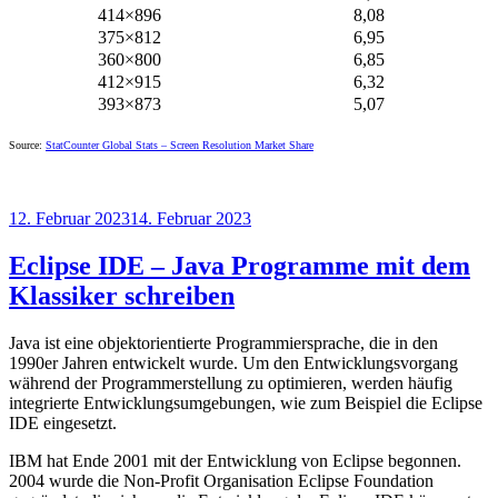
414×896
8,08
375×812
6,95
360×800
6,85
412×915
6,32
393×873
5,07
Source:
StatCounter Global Stats – Screen Resolution Market Share
Veröffentlicht
12. Februar 2023
14. Februar 2023
am
Eclipse IDE – Java Programme mit dem
Klassiker schreiben
Java ist eine objektorientierte Programmiersprache, die in den
1990er Jahren entwickelt wurde. Um den Entwicklungsvorgang
während der Programmerstellung zu optimieren, werden häufig
integrierte Entwicklungsumgebungen, wie zum Beispiel die Eclipse
IDE eingesetzt.
IBM hat Ende 2001 mit der Entwicklung von Eclipse begonnen.
2004 wurde die Non-Profit Organisation Eclipse Foundation