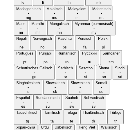
lv
lt
lb
mk
Madagassisch
Malaiisch
Malayalam
Maltesisch
-
-
-
-
mg
ms
ml
mt
Maori
Marathi
Mongolisch
Myanmar (burmesisch)
-
-
-
-
mi
mr
mn
my
Nepali
Norwegisch
Paschtu
Persisch
Polski
-
-
-
-
-
ne
no
ps
fa
pl
Português
Punjabi
Rumänisch
Русский
Samoaner
-
-
-
-
-
pt
pa
ro
ru
sm
Schottisches Gälisch
Serbisch
Sesotho
Shona
Sindhi
-
-
-
-
-
gd
sr
st
sn
sd
Singhalesisch
Slowakisch
Slowenisch
Somali
-
-
-
-
si
sk
sl
so
Español
Sundanesisch
Suaheli
Schwedisch
-
-
-
-
es
su
sw
sv
Tadschikisch
Tamilisch
Telugu
Thailändisch
Türkçe
-
-
-
-
-
tg
ta
te
th
tr
Українська
Urdu
Usbekisch
Tiếng Việt
Walisisch