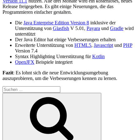
Version 11.1
nutzen. Alle drei Monate wird ein kostenloses, neues
Release freigegeben. Es gibt einige Neuerungen, die das
Programmieren einfacher gestalten.
Die
Java Enterprise Edition Version 8
inklusive der
Unterstützung von
Glasfish
V 5.01,
Payara
und
Gradle
wird
unterstützt
Der Java Editor hat einige Verbesserungen erhalten
Erweiterte Unterstützung von
HTML5
,
Javascript
und
PHP
Version 7.4
Syntax Highlighting Unterstützung für
Kotlin
OpenJFX
Beispiele integriert
Fazit
: Es lohnt sich die neue Entwicklungsumgebung
auszuprobieren, um die Verbesserungen kennen zu lernen.
Suchen
nach:
Suchen