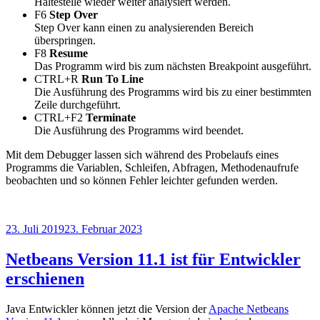
Haltestelle wieder weiter analysiert werden.
F6
Step Over
Step Over kann einen zu analysierenden Bereich
überspringen.
F8
Resume
Das Programm wird bis zum nächsten Breakpoint ausgeführt.
CTRL+R
Run To Line
Die Ausführung des Programms wird bis zu einer bestimmten
Zeile durchgeführt.
CTRL+F2
Terminate
Die Ausführung des Programms wird beendet.
Mit dem Debugger lassen sich während des Probelaufs eines
Programms die Variablen, Schleifen, Abfragen, Methodenaufrufe
beobachten und so können Fehler leichter gefunden werden.
Veröffentlicht
23. Juli 2019
23. Februar 2023
am
Netbeans Version 11.1 ist für Entwickler
erschienen
Java Entwickler können jetzt die Version der
Apache Netbeans