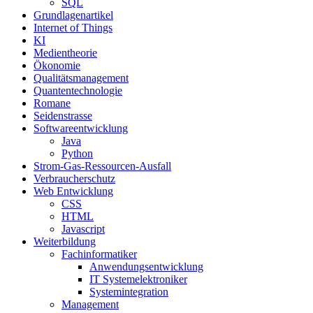
SQL
Grundlagenartikel
Internet of Things
KI
Medientheorie
Ökonomie
Qualitätsmanagement
Quantentechnologie
Romane
Seidenstrasse
Softwareentwicklung
Java
Python
Strom-Gas-Ressourcen-Ausfall
Verbraucherschutz
Web Entwicklung
CSS
HTML
Javascript
Weiterbildung
Fachinformatiker
Anwendungsentwicklung
IT Systemelektroniker
Systemintegration
Management