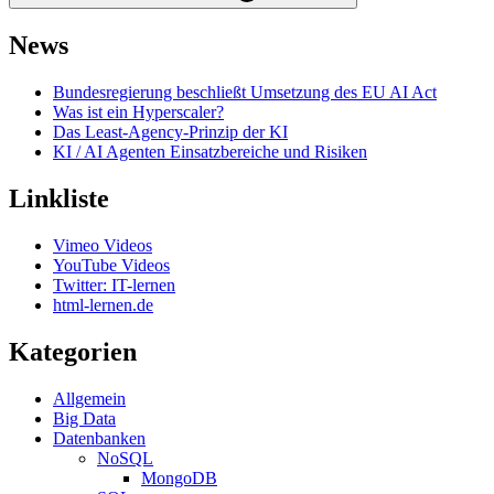
News
Bundesregierung beschließt Umsetzung des EU AI Act
Was ist ein Hyperscaler?
Das Least-Agency-Prinzip der KI
KI / AI Agenten Einsatzbereiche und Risiken
Linkliste
Vimeo Videos
YouTube Videos
Twitter: IT-lernen
html-lernen.de
Kategorien
Allgemein
Big Data
Datenbanken
NoSQL
MongoDB