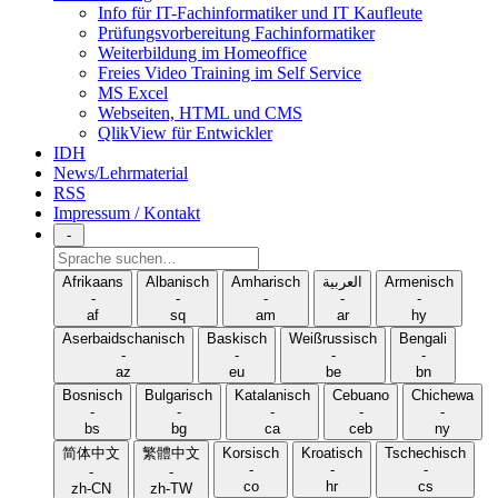
Info für IT-Fachinformatiker und IT Kaufleute
Prüfungsvorbereitung Fachinformatiker
Weiterbildung im Homeoffice
Freies Video Training im Self Service
MS Excel
Webseiten, HTML und CMS
QlikView für Entwickler
IDH
News/Lehrmaterial
RSS
Impressum / Kontakt
-
Sprache
suchen
Afrikaans
Albanisch
Amharisch
العربية
Armenisch
-
-
-
-
-
af
sq
am
ar
hy
Aserbaidschanisch
Baskisch
Weißrussisch
Bengali
-
-
-
-
az
eu
be
bn
Bosnisch
Bulgarisch
Katalanisch
Cebuano
Chichewa
-
-
-
-
-
bs
bg
ca
ceb
ny
简体中文
繁體中文
Korsisch
Kroatisch
Tschechisch
-
-
-
-
-
co
hr
cs
zh-CN
zh-TW