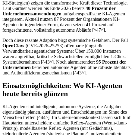
KI-Strategien) zeigen die transformative Kraft dieser Technologie.
Laut Gartner werden bis Ende 2026 bereits
40 Prozent der
Unternehmensanwendungen
aufgabenspezifische KI-Agenten
integrieren. Aktuell nutzen 87 Prozent der Organisationen KI-
Agenten in irgendeiner Form, davon setzen 41 Prozent auf
fortgeschrittene, vollständig autonome Abläufe [^47^].
Doch diese rasante Adaption birgt systemische Gefahren. Der Fall
OpenClaw
(CVE-2026-25253) offenbarte jüngst die
Verwundbarkeit agentischer Systeme: Über 150.000 Instanzen
waren angreifbar, kritische Schwachstellen ermöglichten 1-Click-
Systemübernahmen [^43^]. Noch alarmierender:
95 Prozent der
Unternehmen
betreiben autonome Agenten ohne robuste Identitäts-
und Authentifizierungsmechanismen [^43^].
Einsatzmöglichkeiten: Wo KI-Agenten
heute bereits glänzen
KI-Agenten sind intelligente, autonome Systeme, die Aufgaben
eigenständig planen, ausführen und Entscheidungen im Sinne des
Menschen treffen [^44^]. Im Unternehmenskontext lassen sich fünf
Hauptarten unterscheiden: einfache Reflex-Agenten (Wenn-dann-
Prinzip), modellbasierte Reflex-Agenten (mit Gedächtnis),
zielorientierte Agenten (strategische Planung), nutzenorientierte