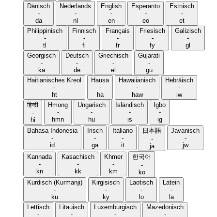
Dänisch
Nederlands
English
Esperanto
Estnisch
-
-
-
-
-
da
nl
en
eo
et
Philippinisch
Finnisch
Français
Friesisch
Galizisch
-
-
-
-
-
tl
fi
fr
fy
gl
Georgisch
Deutsch
Griechisch
Gujarati
-
-
-
-
ka
de
el
gu
Haitianisches Kreol
Hausa
Hawaiianisch
Hebräisch
-
-
-
-
ht
ha
haw
iw
हिन्दी
Hmong
Ungarisch
Isländisch
Igbo
-
-
-
-
-
hmn
hu
is
ig
hi
Bahasa Indonesia
Irisch
Italiano
日本語
Javanisch
-
-
-
-
-
id
ga
it
jw
ja
Kannada
Kasachisch
Khmer
한국어
-
-
-
-
kn
kk
km
ko
Kurdisch (Kurmanji)
Kirgisisch
Laotisch
Latein
-
-
-
-
ku
ky
lo
la
Lettisch
Litauisch
Luxemburgisch
Mazedonisch
-
-
-
-