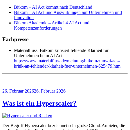
Bitkom – AI Act kommt nach Deutschland
Bitkom – AI Act und Auswirkungen auf Unternehmen und
Innovation
Bitkom Akademie – Artikel 4 AI Act und
Kompetenzanforderungen
Fachpresse
Materialfluss: Bitkom kritisiert fehlende Klarheit für
Unternehmen beim AI Act
https://www.materialfluss.de/meinung/bitkom-zum-ai-act–
kritik-an-fehlender-klarheit-fuer-unternehmen-625479.htm
Veröffentlicht
26. Februar 2026
26. Februar 2026
am
Was ist ein Hyperscaler?
Der Begriff Hyperscaler bezeichnet sehr große Cloud-Anbieter, die