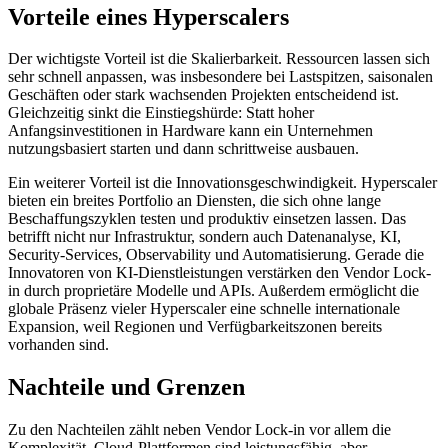
Vorteile eines Hyperscalers
Der wichtigste Vorteil ist die Skalierbarkeit. Ressourcen lassen sich
sehr schnell anpassen, was insbesondere bei Lastspitzen, saisonalen
Geschäften oder stark wachsenden Projekten entscheidend ist.
Gleichzeitig sinkt die Einstiegshürde: Statt hoher
Anfangsinvestitionen in Hardware kann ein Unternehmen
nutzungsbasiert starten und dann schrittweise ausbauen.
Ein weiterer Vorteil ist die Innovationsgeschwindigkeit. Hyperscaler
bieten ein breites Portfolio an Diensten, die sich ohne lange
Beschaffungszyklen testen und produktiv einsetzen lassen. Das
betrifft nicht nur Infrastruktur, sondern auch Datenanalyse, KI,
Security-Services, Observability und Automatisierung. Gerade die
Innovatoren von KI-Dienstleistungen verstärken den Vendor Lock-
in durch proprietäre Modelle und APIs. Außerdem ermöglicht die
globale Präsenz vieler Hyperscaler eine schnelle internationale
Expansion, weil Regionen und Verfügbarkeitszonen bereits
vorhanden sind.
Nachteile und Grenzen
Zu den Nachteilen zählt neben Vendor Lock-in vor allem die
Komplexität. Cloud-Plattformen sind leistungsfähig, aber