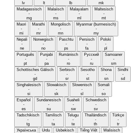
lv
lt
lb
mk
Madagassisch
Malaiisch
Malayalam
Maltesisch
-
-
-
-
mg
ms
ml
mt
Maori
Marathi
Mongolisch
Myanmar (burmesisch)
-
-
-
-
mi
mr
mn
my
Nepali
Norwegisch
Paschtu
Persisch
Polski
-
-
-
-
-
ne
no
ps
fa
pl
Português
Punjabi
Rumänisch
Русский
Samoaner
-
-
-
-
-
pt
pa
ro
ru
sm
Schottisches Gälisch
Serbisch
Sesotho
Shona
Sindhi
-
-
-
-
-
gd
sr
st
sn
sd
Singhalesisch
Slowakisch
Slowenisch
Somali
-
-
-
-
si
sk
sl
so
Español
Sundanesisch
Suaheli
Schwedisch
-
-
-
-
es
su
sw
sv
Tadschikisch
Tamilisch
Telugu
Thailändisch
Türkçe
-
-
-
-
-
tg
ta
te
th
tr
Українська
Urdu
Usbekisch
Tiếng Việt
Walisisch