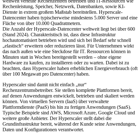
weltweit verteilte Rechenzentren betreiben und IT-Ressourcen wie
Rechenleistung, Speicher, Netzwerk, Datenbanken, sowie KI-
Dienste in extrem großem Maßstab bereitstellen. Hyperscale-
Datencenter haben typischerweise mindestens 5.000 Server und eine
Fläche von über 10.000 Quadratmetern.
Die Anzahl der Hyperscale-Datencenter weltweit liegt bei über 600
(Stand 2024). Charakteristisch ist, dass diese Infrastruktur
hochautomatisiert betrieben wird und sich bei Bedarf sehr schnell
„elastisch“ erweitern oder reduzieren lässt. Für Unternehmen wirkt
das nach außen wie eine Steckdose für IT. Ressourcen können in
Minuten statt in Wochen bereitgestellt werden – ohne eigene
Hardware zu kaufen, zu installieren oder zu warten. Dabei ist zu
beachten, dass Hyperscaler haben erheblichen Energieverbrauch (oft
über 100 Megawatt pro Datencenter) haben.
Hyperscaler sind damit nicht einfach „nur“
Rechenzentrumsbetreiber. Sie stellen komplette Plattformen bereit,
auf denen Anwendungen entwickelt, betrieben und skaliert werden
können. Von virtuellen Servern (IaaS) über verwaltete
Plattformdienste (PaaS) bis hin zu fertigen Anwendungen (SaaS).
Typische Beispiele sind AWS, Microsoft Azure, Google Cloud und
weitere große Anbieter. Der Hyperscaler stellt dabei die
Grundinfrastruktur bereit, während der Kunde seine Anwendungen,
Daten und Konfigurationen verantwortet.