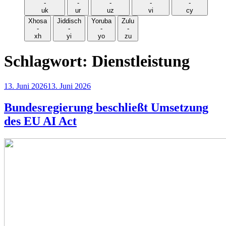
-
-
-
-
-
uk
ur
uz
vi
cy
Xhosa
Jiddisch
Yoruba
Zulu
-
-
-
-
xh
yi
yo
zu
Schlagwort:
Dienstleistung
Veröffentlicht
13. Juni 2026
13. Juni 2026
am
Bundesregierung beschließt Umsetzung
des EU AI Act