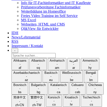
Info für IT-Fachinformatiker und IT Kaufleute
Prüfungsvorbereitung Fachinformatiker
Weiterbildung im Homeoffice
Freies Video Training im Self Service
MS Excel
Webseiten, HTML und CMS
QlikView für Entwickler
IDH
News/Lehrmaterial
RSS
Impressum / Kontakt
-
Sprache
suchen
Afrikaans
Albanisch
Amharisch
العربية
Armenisch
-
-
-
-
-
af
sq
am
ar
hy
Aserbaidschanisch
Baskisch
Weißrussisch
Bengali
-
-
-
-
az
eu
be
bn
Bosnisch
Bulgarisch
Katalanisch
Cebuano
Chichewa
-
-
-
-
-
bs
bg
ca
ceb
ny
简体中文
繁體中文
Korsisch
Kroatisch
Tschechisch
-
-
-
-
-
co
hr
cs
zh-CN
zh-TW