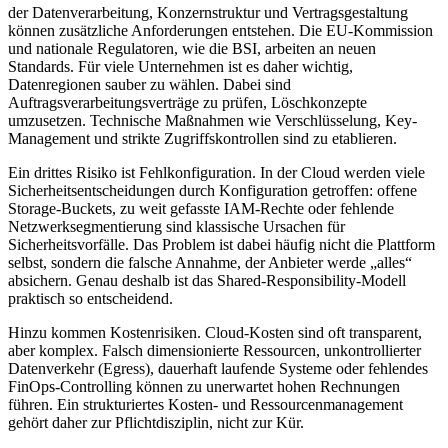
der Datenverarbeitung, Konzernstruktur und Vertragsgestaltung
können zusätzliche Anforderungen entstehen. Die EU-Kommission
und nationale Regulatoren, wie die BSI, arbeiten an neuen
Standards. Für viele Unternehmen ist es daher wichtig,
Datenregionen sauber zu wählen. Dabei sind
Auftragsverarbeitungsverträge zu prüfen, Löschkonzepte
umzusetzen. Technische Maßnahmen wie Verschlüsselung, Key-
Management und strikte Zugriffskontrollen sind zu etablieren.
Ein drittes Risiko ist Fehlkonfiguration. In der Cloud werden viele
Sicherheitsentscheidungen durch Konfiguration getroffen: offene
Storage-Buckets, zu weit gefasste IAM-Rechte oder fehlende
Netzwerksegmentierung sind klassische Ursachen für
Sicherheitsvorfälle. Das Problem ist dabei häufig nicht die Plattform
selbst, sondern die falsche Annahme, der Anbieter werde „alles“
absichern. Genau deshalb ist das Shared-Responsibility-Modell
praktisch so entscheidend.
Hinzu kommen Kostenrisiken. Cloud-Kosten sind oft transparent,
aber komplex. Falsch dimensionierte Ressourcen, unkontrollierter
Datenverkehr (Egress), dauerhaft laufende Systeme oder fehlendes
FinOps-Controlling können zu unerwartet hohen Rechnungen
führen. Ein strukturiertes Kosten- und Ressourcenmanagement
gehört daher zur Pflichtdisziplin, nicht zur Kür.