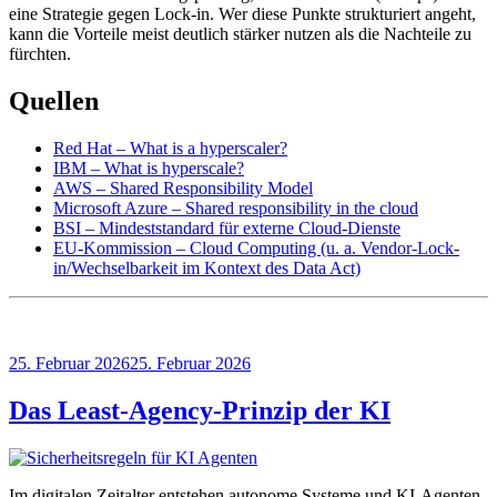
eine Strategie gegen Lock-in. Wer diese Punkte strukturiert angeht,
kann die Vorteile meist deutlich stärker nutzen als die Nachteile zu
fürchten.
Quellen
Red Hat – What is a hyperscaler?
IBM – What is hyperscale?
AWS – Shared Responsibility Model
Microsoft Azure – Shared responsibility in the cloud
BSI – Mindeststandard für externe Cloud-Dienste
EU-Kommission – Cloud Computing (u. a. Vendor-Lock-
in/Wechselbarkeit im Kontext des Data Act)
Veröffentlicht
25. Februar 2026
25. Februar 2026
am
Das Least-Agency-Prinzip der KI
Im digitalen Zeitalter entstehen autonome Systeme und KI-Agenten,