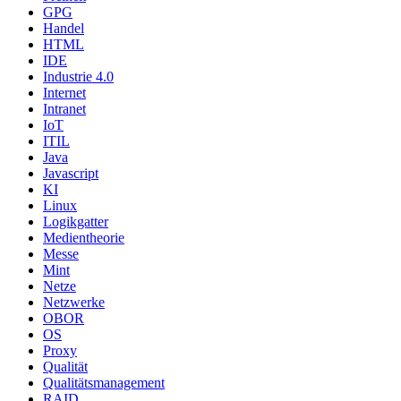
GPG
Handel
HTML
IDE
Industrie 4.0
Internet
Intranet
IoT
ITIL
Java
Javascript
KI
Linux
Logikgatter
Medientheorie
Messe
Mint
Netze
Netzwerke
OBOR
OS
Proxy
Qualität
Qualitätsmanagement
RAID