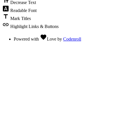
text_fields
Decrease Text
font_download
Readable Font
title
Mark Titles
link
Highlight Links & Buttons
favorite
Powered with
Love
by
Codenroll