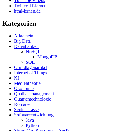
YouTube Videos
Twitter: IT-lernen
html-lernen.de
Kategorien
Allgemein
Big Data
Datenbanken
NoSQL
MongoDB
SQL
Grundlagenartikel
Internet of Things
KI
Medientheorie
Ökonomie
Qualitätsmanagement
Quantentechnologie
Romane
Seidenstrasse
Softwareentwicklung
Java
Python
Strom-Gas-Ressourcen-Ausfall