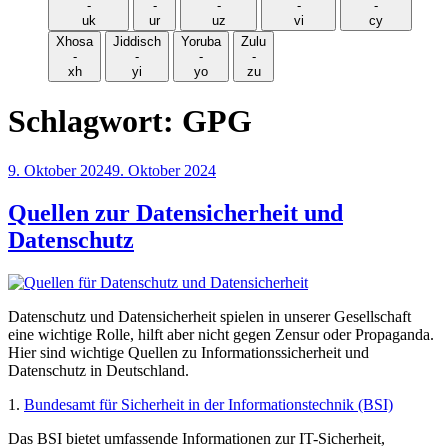
-
-
-
-
-
uk
ur
uz
vi
cy
Xhosa
Jiddisch
Yoruba
Zulu
-
-
-
-
xh
yi
yo
zu
Schlagwort:
GPG
Veröffentlicht
9. Oktober 2024
9. Oktober 2024
am
Quellen zur Datensicherheit und
Datenschutz
Datenschutz und Datensicherheit spielen in unserer Gesellschaft
eine wichtige Rolle, hilft aber nicht gegen Zensur oder Propaganda.
Hier sind wichtige Quellen zu Informationssicherheit und
Datenschutz in Deutschland.
1.
Bundesamt für Sicherheit in der Informationstechnik (BSI)
Das BSI bietet umfassende Informationen zur IT-Sicherheit,