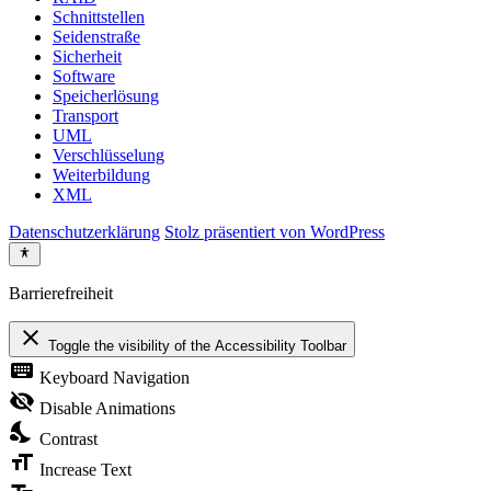
Schnittstellen
Seidenstraße
Sicherheit
Software
Speicherlösung
Transport
UML
Verschlüsselung
Weiterbildung
XML
Datenschutzerklärung
Stolz präsentiert von WordPress
Barrierefreiheit
close
Toggle the visibility of the Accessibility Toolbar
keyboard
Keyboard Navigation
visibility_off
Disable Animations
nights_stay
Contrast
format_size
Increase Text