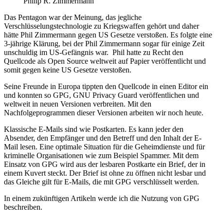
Philip R. Zimmermann
Das Pentagon war der Meinung, das jegliche
Verschlüsselungstechnologie zu Kriegswaffen gehört und daher
hätte Phil Zimmermann gegen US Gesetze verstoßen. Es folgte eine
3-jährige Klärung, bei der Phil Zimmermann sogar für einige Zeit
unschuldig im US-Gefängnis war. Phil hatte zu Recht den
Quellcode als Open Source weltweit auf Papier veröffentlicht und
somit gegen keine US Gesetze verstoßen.
Seine Freunde in Europa tippten den Quellcode in einen Editor ein
und konnten so GPG, GNU Privacy Guard veröffentlichen und
weltweit in neuen Versionen verbreiten. Mit den
Nachfolgeprogrammen dieser Versionen arbeiten wir noch heute.
Klassische E-Mails sind wie Postkarten. Es kann jeder den
Absender, den Empfänger und den Betreff und den Inhalt der E-
Mail lesen. Eine optimale Situation für die Geheimdienste und für
kriminelle Organisationen wie zum Beispiel Spammer. Mit dem
Einsatz von GPG wird aus der lesbaren Postkarte ein Brief, der in
einem Kuvert steckt. Der Brief ist ohne zu öffnen nicht lesbar und
das Gleiche gilt für E-Mails, die mit GPG verschlüsselt werden.
In einem zukünftigen Artikeln werde ich die Nutzung von GPG
beschreiben.