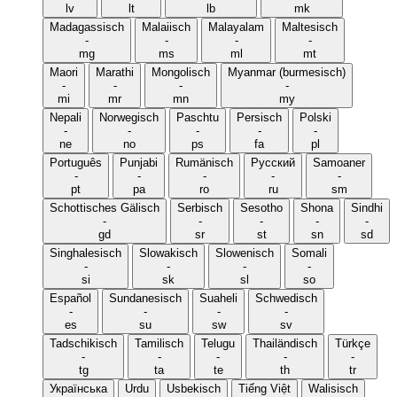
lv
lt
lb
mk
Madagassisch
Malaiisch
Malayalam
Maltesisch
-
-
-
-
mg
ms
ml
mt
Maori
Marathi
Mongolisch
Myanmar (burmesisch)
-
-
-
-
mi
mr
mn
my
Nepali
Norwegisch
Paschtu
Persisch
Polski
-
-
-
-
-
ne
no
ps
fa
pl
Português
Punjabi
Rumänisch
Русский
Samoaner
-
-
-
-
-
pt
pa
ro
ru
sm
Schottisches Gälisch
Serbisch
Sesotho
Shona
Sindhi
-
-
-
-
-
gd
sr
st
sn
sd
Singhalesisch
Slowakisch
Slowenisch
Somali
-
-
-
-
si
sk
sl
so
Español
Sundanesisch
Suaheli
Schwedisch
-
-
-
-
es
su
sw
sv
Tadschikisch
Tamilisch
Telugu
Thailändisch
Türkçe
-
-
-
-
-
tg
ta
te
th
tr
Українська
Urdu
Usbekisch
Tiếng Việt
Walisisch