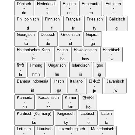
Dänisch
Nederlands
English
Esperanto
Estnisch
-
-
-
-
-
da
nl
en
eo
et
Philippinisch
Finnisch
Français
Friesisch
Galizisch
-
-
-
-
-
tl
fi
fr
fy
gl
Georgisch
Deutsch
Griechisch
Gujarati
-
-
-
-
ka
de
el
gu
Haitianisches Kreol
Hausa
Hawaiianisch
Hebräisch
-
-
-
-
ht
ha
haw
iw
हिन्दी
Hmong
Ungarisch
Isländisch
Igbo
-
-
-
-
-
hmn
hu
is
ig
hi
Bahasa Indonesia
Irisch
Italiano
日本語
Javanisch
-
-
-
-
-
id
ga
it
jw
ja
Kannada
Kasachisch
Khmer
한국어
-
-
-
-
kn
kk
km
ko
Kurdisch (Kurmanji)
Kirgisisch
Laotisch
Latein
-
-
-
-
ku
ky
lo
la
Lettisch
Litauisch
Luxemburgisch
Mazedonisch
-
-
-
-