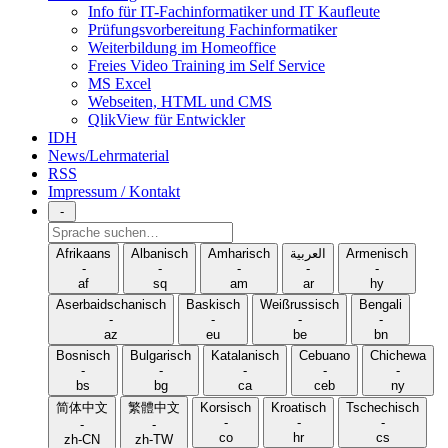
Info für IT-Fachinformatiker und IT Kaufleute
Prüfungsvorbereitung Fachinformatiker
Weiterbildung im Homeoffice
Freies Video Training im Self Service
MS Excel
Webseiten, HTML und CMS
QlikView für Entwickler
IDH
News/Lehrmaterial
RSS
Impressum / Kontakt
-
Sprache
suchen
Afrikaans
Albanisch
Amharisch
العربية
Armenisch
-
-
-
-
-
af
sq
am
ar
hy
Aserbaidschanisch
Baskisch
Weißrussisch
Bengali
-
-
-
-
az
eu
be
bn
Bosnisch
Bulgarisch
Katalanisch
Cebuano
Chichewa
-
-
-
-
-
bs
bg
ca
ceb
ny
简体中文
繁體中文
Korsisch
Kroatisch
Tschechisch
-
-
-
-
-
co
hr
cs
zh-CN
zh-TW