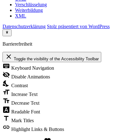
Verschlüsselung
Weiterbildung
XML
Datenschutzerklärung
Stolz präsentiert von WordPress
Barrierefreiheit
close
Toggle the visibility of the Accessibility Toolbar
keyboard
Keyboard Navigation
visibility_off
Disable Animations
nights_stay
Contrast
format_size
Increase Text
text_fields
Decrease Text
font_download
Readable Font
title
Mark Titles
link
Highlight Links & Buttons