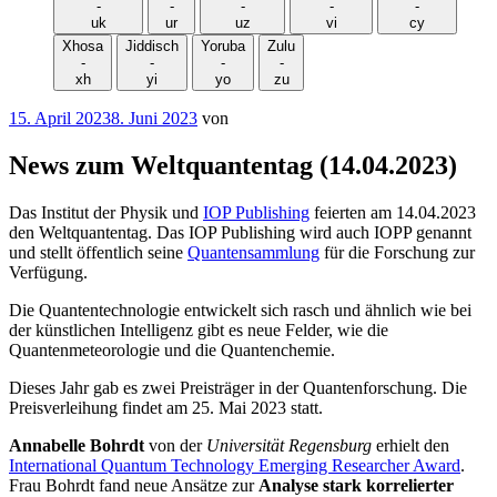
-
-
-
-
-
uk
ur
uz
vi
cy
Xhosa
Jiddisch
Yoruba
Zulu
-
-
-
-
xh
yi
yo
zu
Veröffentlicht
15. April 2023
8. Juni 2023
von
am
News zum Weltquantentag (14.04.2023)
Das Institut der Physik und
IOP Publishing
feierten am 14.04.2023
den Weltquantentag. Das IOP Publishing wird auch IOPP genannt
und stellt öffentlich seine
Quantensammlung
für die Forschung zur
Verfügung.
Die Quantentechnologie entwickelt sich rasch und ähnlich wie bei
der künstlichen Intelligenz gibt es neue Felder, wie die
Quantenmeteorologie und die Quantenchemie.
Dieses Jahr gab es zwei Preisträger in der Quantenforschung. Die
Preisverleihung findet am 25. Mai 2023 statt.
Annabelle Bohrdt
von der
Universität Regensburg
erhielt den
International Quantum Technology Emerging Researcher Award
.
Frau Bohrdt fand neue Ansätze zur
Analyse stark korrelierter