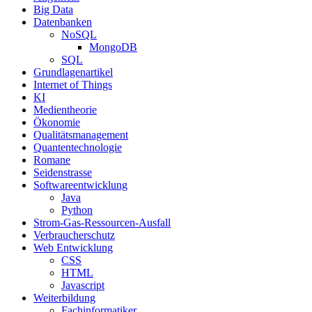
Big Data
Datenbanken
NoSQL
MongoDB
SQL
Grundlagenartikel
Internet of Things
KI
Medientheorie
Ökonomie
Qualitätsmanagement
Quantentechnologie
Romane
Seidenstrasse
Softwareentwicklung
Java
Python
Strom-Gas-Ressourcen-Ausfall
Verbraucherschutz
Web Entwicklung
CSS
HTML
Javascript
Weiterbildung
Fachinformatiker