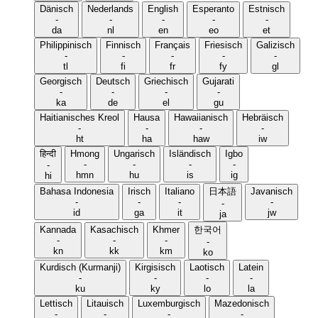
Dänisch
Nederlands
English
Esperanto
Estnisch
-
-
-
-
-
da
nl
en
eo
et
Philippinisch
Finnisch
Français
Friesisch
Galizisch
-
-
-
-
-
tl
fi
fr
fy
gl
Georgisch
Deutsch
Griechisch
Gujarati
-
-
-
-
ka
de
el
gu
Haitianisches Kreol
Hausa
Hawaiianisch
Hebräisch
-
-
-
-
ht
ha
haw
iw
हिन्दी
Hmong
Ungarisch
Isländisch
Igbo
-
-
-
-
-
hmn
hu
is
ig
hi
Bahasa Indonesia
Irisch
Italiano
日本語
Javanisch
-
-
-
-
-
id
ga
it
jw
ja
Kannada
Kasachisch
Khmer
한국어
-
-
-
-
kn
kk
km
ko
Kurdisch (Kurmanji)
Kirgisisch
Laotisch
Latein
-
-
-
-
ku
ky
lo
la
Lettisch
Litauisch
Luxemburgisch
Mazedonisch
-
-
-
-