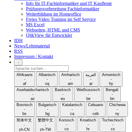
Info für IT-Fachinformatiker und IT Kaufleute
Prüfungsvorbereitung Fachinformatiker
Weiterbildung im Homeoffice
Freies Video Training im Self Service
MS Excel
Webseiten, HTML und CMS
QlikView für Entwickler
IDH
News/Lehrmaterial
RSS
Impressum / Kontakt
-
Sprache
suchen
Afrikaans
Albanisch
Amharisch
العربية
Armenisch
-
-
-
-
-
af
sq
am
ar
hy
Aserbaidschanisch
Baskisch
Weißrussisch
Bengali
-
-
-
-
az
eu
be
bn
Bosnisch
Bulgarisch
Katalanisch
Cebuano
Chichewa
-
-
-
-
-
bs
bg
ca
ceb
ny
简体中文
繁體中文
Korsisch
Kroatisch
Tschechisch
-
-
-
-
-
co
hr
cs
zh-CN
zh-TW