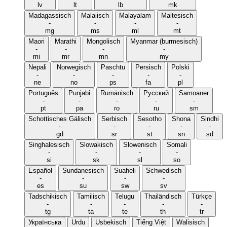
lv
lt
lb
mk
Madagassisch
Malaiisch
Malayalam
Maltesisch
-
-
-
-
mg
ms
ml
mt
Maori
Marathi
Mongolisch
Myanmar (burmesisch)
-
-
-
-
mi
mr
mn
my
Nepali
Norwegisch
Paschtu
Persisch
Polski
-
-
-
-
-
ne
no
ps
fa
pl
Português
Punjabi
Rumänisch
Русский
Samoaner
-
-
-
-
-
pt
pa
ro
ru
sm
Schottisches Gälisch
Serbisch
Sesotho
Shona
Sindhi
-
-
-
-
-
gd
sr
st
sn
sd
Singhalesisch
Slowakisch
Slowenisch
Somali
-
-
-
-
si
sk
sl
so
Español
Sundanesisch
Suaheli
Schwedisch
-
-
-
-
es
su
sw
sv
Tadschikisch
Tamilisch
Telugu
Thailändisch
Türkçe
-
-
-
-
-
tg
ta
te
th
tr
Українська
Urdu
Usbekisch
Tiếng Việt
Walisisch