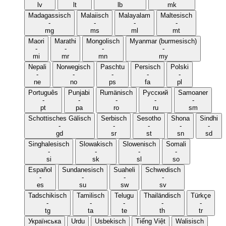
lv
lt
lb
mk
Madagassisch
Malaiisch
Malayalam
Maltesisch
-
-
-
-
mg
ms
ml
mt
Maori
Marathi
Mongolisch
Myanmar (burmesisch)
-
-
-
-
mi
mr
mn
my
Nepali
Norwegisch
Paschtu
Persisch
Polski
-
-
-
-
-
ne
no
ps
fa
pl
Português
Punjabi
Rumänisch
Русский
Samoaner
-
-
-
-
-
pt
pa
ro
ru
sm
Schottisches Gälisch
Serbisch
Sesotho
Shona
Sindhi
-
-
-
-
-
gd
sr
st
sn
sd
Singhalesisch
Slowakisch
Slowenisch
Somali
-
-
-
-
si
sk
sl
so
Español
Sundanesisch
Suaheli
Schwedisch
-
-
-
-
es
su
sw
sv
Tadschikisch
Tamilisch
Telugu
Thailändisch
Türkçe
-
-
-
-
-
tg
ta
te
th
tr
Українська
Urdu
Usbekisch
Tiếng Việt
Walisisch