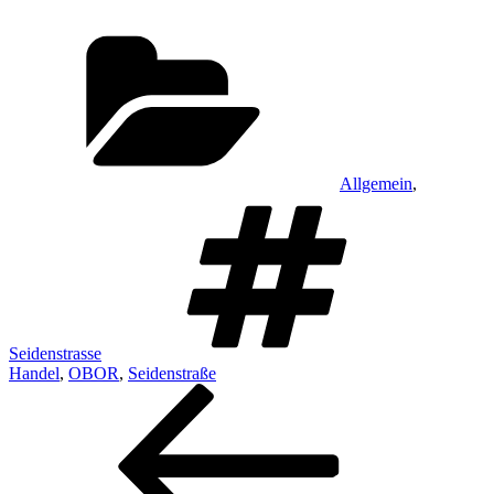
Kategorien
Allgemein
,
Schlagwö
Seidenstrasse
Handel
,
OBOR
,
Seidenstraße
Beitragsnavigation
Vorheriger
Beitrag