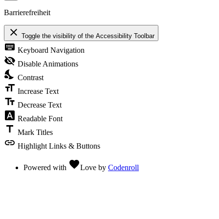
Barrierefreiheit
close
Toggle the visibility of the Accessibility Toolbar
keyboard
Keyboard Navigation
visibility_off
Disable Animations
nights_stay
Contrast
format_size
Increase Text
text_fields
Decrease Text
font_download
Readable Font
title
Mark Titles
link
Highlight Links & Buttons
favorite
Powered with
Love
by
Codenroll