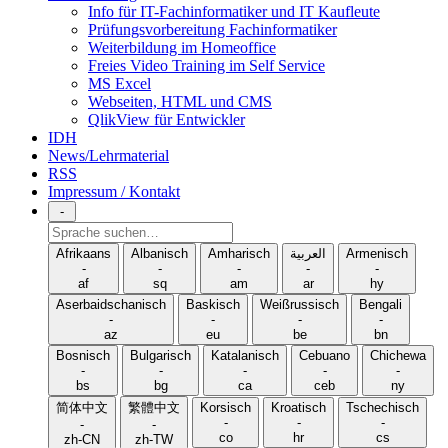
Info für IT-Fachinformatiker und IT Kaufleute
Prüfungsvorbereitung Fachinformatiker
Weiterbildung im Homeoffice
Freies Video Training im Self Service
MS Excel
Webseiten, HTML und CMS
QlikView für Entwickler
IDH
News/Lehrmaterial
RSS
Impressum / Kontakt
-
Sprache
suchen
Afrikaans
Albanisch
Amharisch
العربية
Armenisch
-
-
-
-
-
af
sq
am
ar
hy
Aserbaidschanisch
Baskisch
Weißrussisch
Bengali
-
-
-
-
az
eu
be
bn
Bosnisch
Bulgarisch
Katalanisch
Cebuano
Chichewa
-
-
-
-
-
bs
bg
ca
ceb
ny
简体中文
繁體中文
Korsisch
Kroatisch
Tschechisch
-
-
-
-
-
co
hr
cs
zh-CN
zh-TW