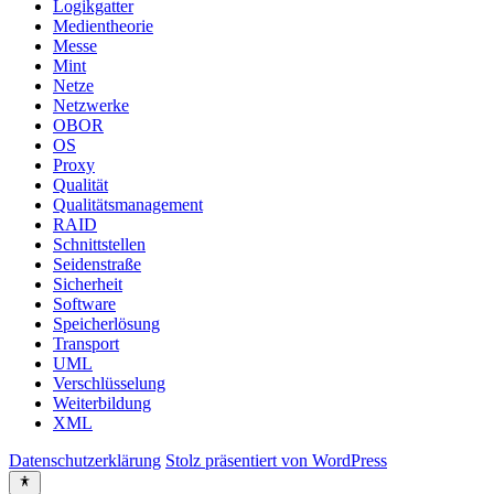
Logikgatter
Medientheorie
Messe
Mint
Netze
Netzwerke
OBOR
OS
Proxy
Qualität
Qualitätsmanagement
RAID
Schnittstellen
Seidenstraße
Sicherheit
Software
Speicherlösung
Transport
UML
Verschlüsselung
Weiterbildung
XML
Datenschutzerklärung
Stolz präsentiert von WordPress