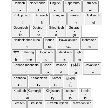
Dänisch
Nederlands
English
Esperanto
Estnisch
-
-
-
-
-
da
nl
en
eo
et
Philippinisch
Finnisch
Français
Friesisch
Galizisch
-
-
-
-
-
tl
fi
fr
fy
gl
Georgisch
Deutsch
Griechisch
Gujarati
-
-
-
-
ka
de
el
gu
Haitianisches Kreol
Hausa
Hawaiianisch
Hebräisch
-
-
-
-
ht
ha
haw
iw
हिन्दी
Hmong
Ungarisch
Isländisch
Igbo
-
-
-
-
-
hmn
hu
is
ig
hi
Bahasa Indonesia
Irisch
Italiano
日本語
Javanisch
-
-
-
-
-
id
ga
it
jw
ja
Kannada
Kasachisch
Khmer
한국어
-
-
-
-
kn
kk
km
ko
Kurdisch (Kurmanji)
Kirgisisch
Laotisch
Latein
-
-
-
-
ku
ky
lo
la
Lettisch
Litauisch
Luxemburgisch
Mazedonisch
-
-
-
-