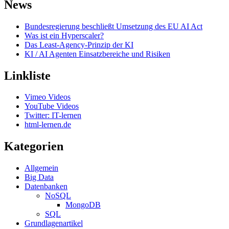
News
Bundesregierung beschließt Umsetzung des EU AI Act
Was ist ein Hyperscaler?
Das Least-Agency-Prinzip der KI
KI / AI Agenten Einsatzbereiche und Risiken
Linkliste
Vimeo Videos
YouTube Videos
Twitter: IT-lernen
html-lernen.de
Kategorien
Allgemein
Big Data
Datenbanken
NoSQL
MongoDB
SQL
Grundlagenartikel