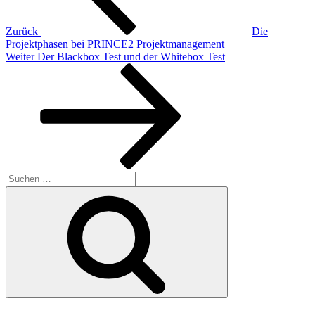
Zurück
Die
Projektphasen bei PRINCE2 Projektmanagement
Nächster
Weiter
Der Blackbox Test und der Whitebox Test
Beitrag
Suchen
nach:
Suchen