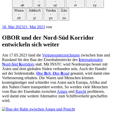
-
-
-
-
-
uk
ur
uz
vi
cy
Xhosa
Jiddisch
Yoruba
Zulu
-
-
-
-
xh
yi
yo
zu
Veröffentlicht
18. Mai 2023
21. Mai 2023
von
am
OBOR und der Nord-Süd Korridor
entwickeln sich weiter
Am 17.05.2023 fand die
Vertragsunterzeichnung
zwischen Iran und
Russland für den Bau der Eisenbahnstrecke des
I
nternationalen
N
ord-
S
üd
K
orridors
statt. Mit INSTC wird Nordeuropa besser mit
Asien und dem globalen Süden verbunden sein. Auch der Handel
auf der Seidenstraße,
O
ne
B
elt,
O
ne
R
oad
genannt, wird damit eine
Verbesserung erhalten. Die Waren und Menschen können
kostengünstiger und schneller von Asien nach Europa, Afrika und
den Nahen Osten transportiert werden. So werden viele Menschen
vom Bau der Eisenbahn zwischen
Astara
und
Rascht
profitieren,
weil damit eine weitere Alternative zum Schiffsverkehr geschaffen
wird.