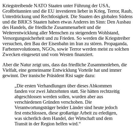
Kriegstreibende NATO Staaten unter Führung der USA,
Großbritannien und die EU investieren lieber in Krieg, Terror, Raub,
Unterdrückung und Rechtlosigkeit. Die Staaten des globalen Südens
und die BRICS Staaten haben etwas Anderes im Sinn: Den Ausbau
des Handels, die friedliche Zusammenarbeit und die
Weiterentwicklung aller Menschen zu steigendem Wohlstand,
Versorgungssicherheit und zu Frieden. So werden die Kriegstreiber
versuchen, den Bau der Eisenbahn im Iran zu stören. Propaganda,
Farbenrevolutionen, NGOs, sowie Terror werden meist zu solchen
Zwecken eingesetzt und vom Westen finanziert.
Aber die Natur zeigt uns, dass das friedliche Zusammenleben, die
Vielfalt, eine gemeinsame Entwicklung Vorteile hat und immer
gewinnt. Der iranische Präsident Risi sagte dazu:
„Die ersten Verhandlungen über dieses Abkommen
fanden vor zwei Jahrzehnten statt. Sie hätten rechtzeitig
abgeschlossen werden sollen, wurden aber aus
verschiedenen Gründen verschoben. Die
Verantwortungsträger beider Länder sind heute jedoch
fest entschlossen, diese großartige Arbeit zu erledigen,
was sicherlich dem Handel, der Wirtschaft und dem
Transit in der Region helfen wird.“