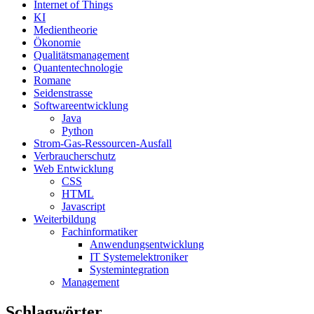
Internet of Things
KI
Medientheorie
Ökonomie
Qualitätsmanagement
Quantentechnologie
Romane
Seidenstrasse
Softwareentwicklung
Java
Python
Strom-Gas-Ressourcen-Ausfall
Verbraucherschutz
Web Entwicklung
CSS
HTML
Javascript
Weiterbildung
Fachinformatiker
Anwendungsentwicklung
IT Systemelektroniker
Systemintegration
Management
Schlagwörter