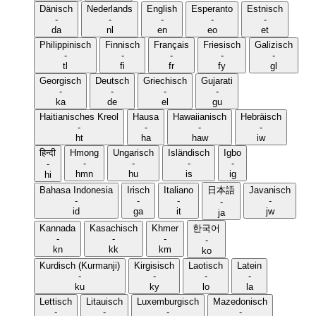
Dänisch
Nederlands
English
Esperanto
Estnisch
-
-
-
-
-
da
nl
en
eo
et
Philippinisch
Finnisch
Français
Friesisch
Galizisch
-
-
-
-
-
tl
fi
fr
fy
gl
Georgisch
Deutsch
Griechisch
Gujarati
-
-
-
-
ka
de
el
gu
Haitianisches Kreol
Hausa
Hawaiianisch
Hebräisch
-
-
-
-
ht
ha
haw
iw
हिन्दी
Hmong
Ungarisch
Isländisch
Igbo
-
-
-
-
-
hmn
hu
is
ig
hi
Bahasa Indonesia
Irisch
Italiano
日本語
Javanisch
-
-
-
-
-
id
ga
it
jw
ja
Kannada
Kasachisch
Khmer
한국어
-
-
-
-
kn
kk
km
ko
Kurdisch (Kurmanji)
Kirgisisch
Laotisch
Latein
-
-
-
-
ku
ky
lo
la
Lettisch
Litauisch
Luxemburgisch
Mazedonisch
-
-
-
-