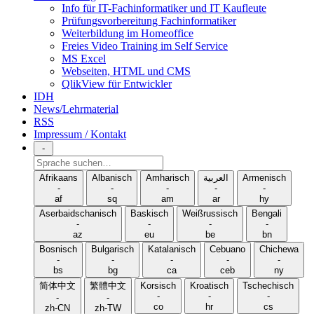
Info für IT-Fachinformatiker und IT Kaufleute
Prüfungsvorbereitung Fachinformatiker
Weiterbildung im Homeoffice
Freies Video Training im Self Service
MS Excel
Webseiten, HTML und CMS
QlikView für Entwickler
IDH
News/Lehrmaterial
RSS
Impressum / Kontakt
-
Sprache
suchen
Afrikaans
Albanisch
Amharisch
العربية
Armenisch
-
-
-
-
-
af
sq
am
ar
hy
Aserbaidschanisch
Baskisch
Weißrussisch
Bengali
-
-
-
-
az
eu
be
bn
Bosnisch
Bulgarisch
Katalanisch
Cebuano
Chichewa
-
-
-
-
-
bs
bg
ca
ceb
ny
简体中文
繁體中文
Korsisch
Kroatisch
Tschechisch
-
-
-
-
-
co
hr
cs
zh-CN
zh-TW