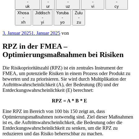
-
-
-
-
-
uk
ur
uz
vi
cy
Xhosa
Jiddisch
Yoruba
Zulu
-
-
-
-
xh
yi
yo
zu
Veröffentlicht
3. Januar 2025
1. Januar 2025
von
am
RPZ in der FMEA –
Optimierungsmaßnahmen bei Risiken
Die Risikoprioritätszahl (RPZ) ist ein zentrales Instrument der
FMEA, um potenzielle Risiken in einem Prozess oder Produkt zu
bewerten und zu priorisieren. Sie wird durch Multiplikation der
Auftrittswahrscheinlichkeit (A), der Bedeutung (B) und der
Entdeckungswahrscheinlichkeit (E) berechnet:
RPZ = A * B * E
Eine RPZ im Bereich von 100 bis 150 zeigt an, dass
Optimierungsmaßnahmen notwendig sind. Ziel dieser Maßnahmen
ist es, die Auftrittswahrscheinlichkeit, die Bedeutung oder die
Entdeckungswahrscheinlichkeit zu senken, um die RPZ zu
reduzieren und das Risiko beherrschbar zu machen.