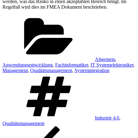
werden, was das Risiko in einen akzeptablen Bereich bringt. Im
Regelfall wird dies im FMEA Dokument beschrieben.
Kategorien
Allgemein
,
Anwendungsentwicklung
,
Fachinformatiker
,
IT Systemelektroniker
,
Management
,
Qualitätsmanagement
,
Systemintegration
Schlagwörter
Industrie 4.0
,
Qualitätsmanagement
Beitragsnavigation
Vorheriger
Beitrag