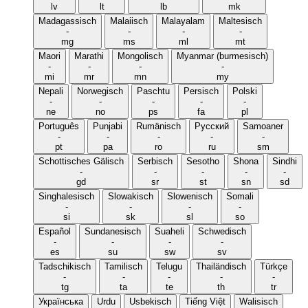
lv
lt
lb
mk
Madagassisch
Malaiisch
Malayalam
Maltesisch
-
-
-
-
mg
ms
ml
mt
Maori
Marathi
Mongolisch
Myanmar (burmesisch)
-
-
-
-
mi
mr
mn
my
Nepali
Norwegisch
Paschtu
Persisch
Polski
-
-
-
-
-
ne
no
ps
fa
pl
Português
Punjabi
Rumänisch
Русский
Samoaner
-
-
-
-
-
pt
pa
ro
ru
sm
Schottisches Gälisch
Serbisch
Sesotho
Shona
Sindhi
-
-
-
-
-
gd
sr
st
sn
sd
Singhalesisch
Slowakisch
Slowenisch
Somali
-
-
-
-
si
sk
sl
so
Español
Sundanesisch
Suaheli
Schwedisch
-
-
-
-
es
su
sw
sv
Tadschikisch
Tamilisch
Telugu
Thailändisch
Türkçe
-
-
-
-
-
tg
ta
te
th
tr
Українська
Urdu
Usbekisch
Tiếng Việt
Walisisch