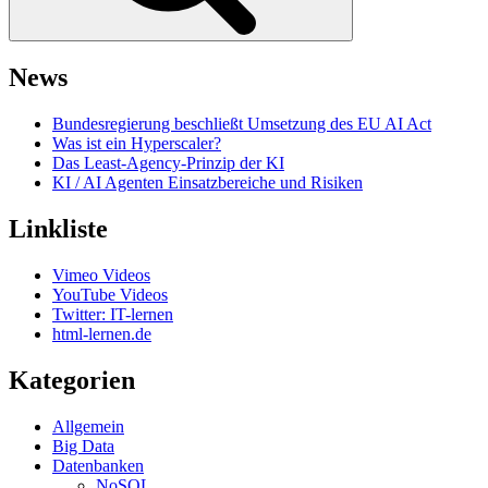
News
Bundesregierung beschließt Umsetzung des EU AI Act
Was ist ein Hyperscaler?
Das Least-Agency-Prinzip der KI
KI / AI Agenten Einsatzbereiche und Risiken
Linkliste
Vimeo Videos
YouTube Videos
Twitter: IT-lernen
html-lernen.de
Kategorien
Allgemein
Big Data
Datenbanken
NoSQL