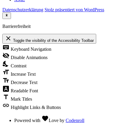
Datenschutzerklärung
Stolz präsentiert von WordPress
Barrierefreiheit
close
Toggle the visibility of the Accessibility Toolbar
keyboard
Keyboard Navigation
visibility_off
Disable Animations
nights_stay
Contrast
format_size
Increase Text
text_fields
Decrease Text
font_download
Readable Font
title
Mark Titles
link
Highlight Links & Buttons
favorite
Powered with
Love
by
Codenroll