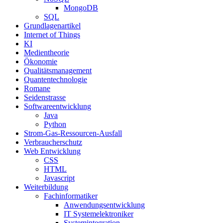
MongoDB
SQL
Grundlagenartikel
Internet of Things
KI
Medientheorie
Ökonomie
Qualitätsmanagement
Quantentechnologie
Romane
Seidenstrasse
Softwareentwicklung
Java
Python
Strom-Gas-Ressourcen-Ausfall
Verbraucherschutz
Web Entwicklung
CSS
HTML
Javascript
Weiterbildung
Fachinformatiker
Anwendungsentwicklung
IT Systemelektroniker
Systemintegration