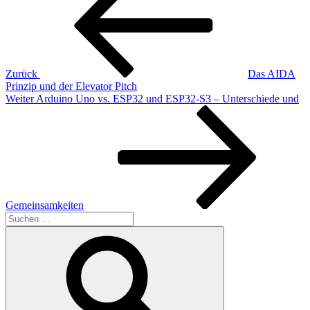
Zurück
Das AIDA
Prinzip und der Elevator Pitch
Nächster
Weiter
Arduino Uno vs. ESP32 und ESP32-S3 – Unterschiede und
Beitrag
Gemeinsamkeiten
Suchen
nach:
Suchen