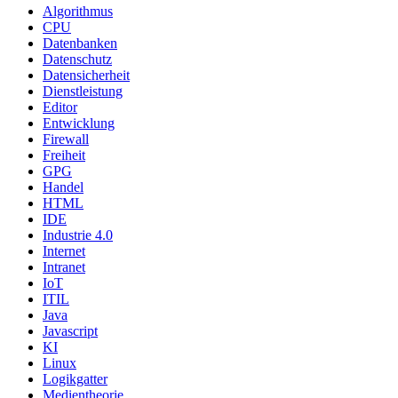
Algorithmus
CPU
Datenbanken
Datenschutz
Datensicherheit
Dienstleistung
Editor
Entwicklung
Firewall
Freiheit
GPG
Handel
HTML
IDE
Industrie 4.0
Internet
Intranet
IoT
ITIL
Java
Javascript
KI
Linux
Logikgatter
Medientheorie