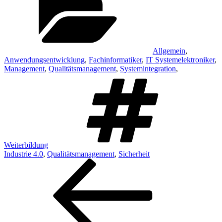
Allgemein
,
Anwendungsentwicklung
,
Fachinformatiker
,
IT Systemelektroniker
,
Management
,
Qualitätsmanagement
,
Systemintegration
,
Schlagw
Weiterbildung
Industrie 4.0
,
Qualitätsmanagement
,
Sicherheit
Beitragsnavigation
Vorheriger
Beitrag