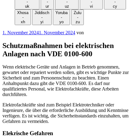
-
-
-
-
-
uk
ur
uz
vi
cy
Xhosa
Jiddisch
Yoruba
Zulu
-
-
-
-
xh
yi
yo
zu
Veröffentlicht
1. November 2024
1. November 2024
von
am
Schutzmaßnahmen bei elektrischen
Anlagen nach VDE 0100-600
Wenn elektrische Geräte und Anlagen in Betrieb genommen,
gewartet oder repariert werden sollen, gibt es wichtige Punkte zur
Sicherheit und zum Personenschutz zu beachten. Einen
Anhaltspunkt dazu gibt die VDE 0100-600. Es darf nur
qualifiziertes Personal, wie Elektrofachkräfte, diese Arbeiten
durchführen.
Elektrofachkräfte sind zum Beispiel Elektrotechniker oder
Ingenieure, die über die erforderliche Ausbildung und Kenntnisse
verfügen. Es ist wichtig, die Sicherheitsstandards einzuhalten, um
Gefahren zu vermeiden.
Elekrische Gefahren