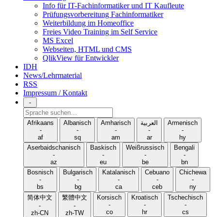
Info für IT-Fachinformatiker und IT Kaufleute
Prüfungsvorbereitung Fachinformatiker
Weiterbildung im Homeoffice
Freies Video Training im Self Service
MS Excel
Webseiten, HTML und CMS
QlikView für Entwickler
IDH
News/Lehrmaterial
RSS
Impressum / Kontakt
-
Sprache
suchen
Afrikaans
Albanisch
Amharisch
العربية
Armenisch
-
-
-
-
-
af
sq
am
ar
hy
Aserbaidschanisch
Baskisch
Weißrussisch
Bengali
-
-
-
-
az
eu
be
bn
Bosnisch
Bulgarisch
Katalanisch
Cebuano
Chichewa
-
-
-
-
-
bs
bg
ca
ceb
ny
简体中文
繁體中文
Korsisch
Kroatisch
Tschechisch
-
-
-
-
-
co
hr
cs
zh-CN
zh-TW