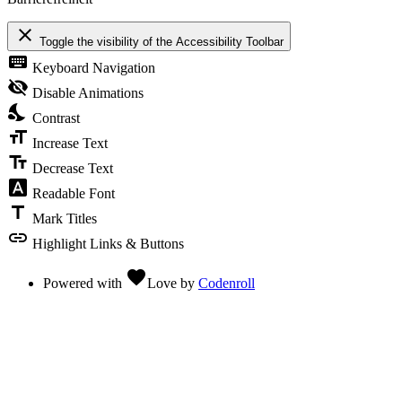
close
Toggle the visibility of the Accessibility Toolbar
keyboard
Keyboard Navigation
visibility_off
Disable Animations
nights_stay
Contrast
format_size
Increase Text
text_fields
Decrease Text
font_download
Readable Font
title
Mark Titles
link
Highlight Links & Buttons
favorite
Powered with
Love
by
Codenroll