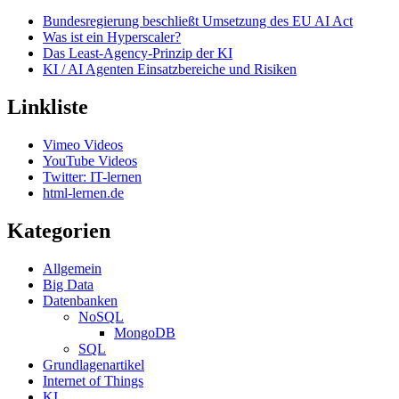
Bundesregierung beschließt Umsetzung des EU AI Act
Was ist ein Hyperscaler?
Das Least-Agency-Prinzip der KI
KI / AI Agenten Einsatzbereiche und Risiken
Linkliste
Vimeo Videos
YouTube Videos
Twitter: IT-lernen
html-lernen.de
Kategorien
Allgemein
Big Data
Datenbanken
NoSQL
MongoDB
SQL
Grundlagenartikel
Internet of Things
KI