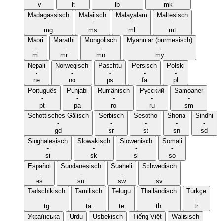
lv
lt
lb
mk
Madagassisch
Malaiisch
Malayalam
Maltesisch
-
-
-
-
mg
ms
ml
mt
Maori
Marathi
Mongolisch
Myanmar (burmesisch)
-
-
-
-
mi
mr
mn
my
Nepali
Norwegisch
Paschtu
Persisch
Polski
-
-
-
-
-
ne
no
ps
fa
pl
Português
Punjabi
Rumänisch
Русский
Samoaner
-
-
-
-
-
pt
pa
ro
ru
sm
Schottisches Gälisch
Serbisch
Sesotho
Shona
Sindhi
-
-
-
-
-
gd
sr
st
sn
sd
Singhalesisch
Slowakisch
Slowenisch
Somali
-
-
-
-
si
sk
sl
so
Español
Sundanesisch
Suaheli
Schwedisch
-
-
-
-
es
su
sw
sv
Tadschikisch
Tamilisch
Telugu
Thailändisch
Türkçe
-
-
-
-
-
tg
ta
te
th
tr
Українська
Urdu
Usbekisch
Tiếng Việt
Walisisch