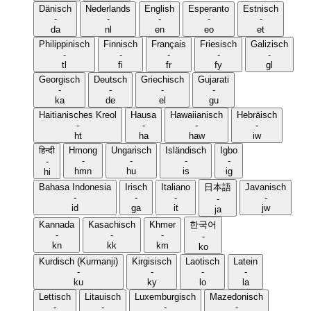
Dänisch
Nederlands
English
Esperanto
Estnisch
-
-
-
-
-
da
nl
en
eo
et
Philippinisch
Finnisch
Français
Friesisch
Galizisch
-
-
-
-
-
tl
fi
fr
fy
gl
Georgisch
Deutsch
Griechisch
Gujarati
-
-
-
-
ka
de
el
gu
Haitianisches Kreol
Hausa
Hawaiianisch
Hebräisch
-
-
-
-
ht
ha
haw
iw
हिन्दी
Hmong
Ungarisch
Isländisch
Igbo
-
-
-
-
-
hmn
hu
is
ig
hi
Bahasa Indonesia
Irisch
Italiano
日本語
Javanisch
-
-
-
-
-
id
ga
it
jw
ja
Kannada
Kasachisch
Khmer
한국어
-
-
-
-
kn
kk
km
ko
Kurdisch (Kurmanji)
Kirgisisch
Laotisch
Latein
-
-
-
-
ku
ky
lo
la
Lettisch
Litauisch
Luxemburgisch
Mazedonisch
-
-
-
-