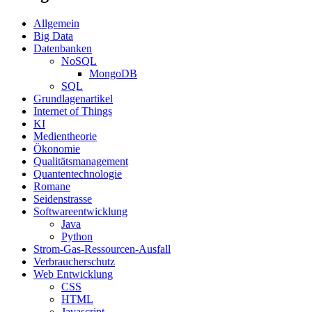
Allgemein
Big Data
Datenbanken
NoSQL
MongoDB
SQL
Grundlagenartikel
Internet of Things
KI
Medientheorie
Ökonomie
Qualitätsmanagement
Quantentechnologie
Romane
Seidenstrasse
Softwareentwicklung
Java
Python
Strom-Gas-Ressourcen-Ausfall
Verbraucherschutz
Web Entwicklung
CSS
HTML
Javascript