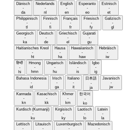
Dänisch
Nederlands
English
Esperanto
Estnisch
-
-
-
-
-
da
nl
en
eo
et
Philippinisch
Finnisch
Français
Friesisch
Galizisch
-
-
-
-
-
tl
fi
fr
fy
gl
Georgisch
Deutsch
Griechisch
Gujarati
-
-
-
-
ka
de
el
gu
Haitianisches Kreol
Hausa
Hawaiianisch
Hebräisch
-
-
-
-
ht
ha
haw
iw
हिन्दी
Hmong
Ungarisch
Isländisch
Igbo
-
-
-
-
-
hmn
hu
is
ig
hi
Bahasa Indonesia
Irisch
Italiano
日本語
Javanisch
-
-
-
-
-
id
ga
it
jw
ja
Kannada
Kasachisch
Khmer
한국어
-
-
-
-
kn
kk
km
ko
Kurdisch (Kurmanji)
Kirgisisch
Laotisch
Latein
-
-
-
-
ku
ky
lo
la
Lettisch
Litauisch
Luxemburgisch
Mazedonisch
-
-
-
-