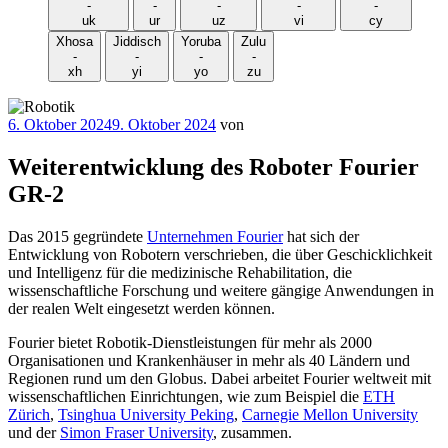
-
-
-
-
-
uk
ur
uz
vi
cy
Xhosa
Jiddisch
Yoruba
Zulu
-
-
-
-
xh
yi
yo
zu
Veröffentlicht
6. Oktober 2024
9. Oktober 2024
von
am
Weiterentwicklung des Roboter Fourier
GR-2
Das 2015 gegründete
Unternehmen Fourier
hat sich der
Entwicklung von Robotern verschrieben, die über Geschicklichkeit
und Intelligenz für die medizinische Rehabilitation, die
wissenschaftliche Forschung und weitere gängige Anwendungen in
der realen Welt eingesetzt werden können.
Fourier bietet Robotik-Dienstleistungen für mehr als 2000
Organisationen und Krankenhäuser in mehr als 40 Ländern und
Regionen rund um den Globus. Dabei arbeitet Fourier weltweit mit
wissenschaftlichen Einrichtungen, wie zum Beispiel die
ETH
Zürich
,
Tsinghua University Peking
,
Carnegie Mellon University
und der
Simon Fraser University
, zusammen.