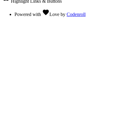
Highlight Links & Buttons
favorite
Powered with
Love
by
Codenroll