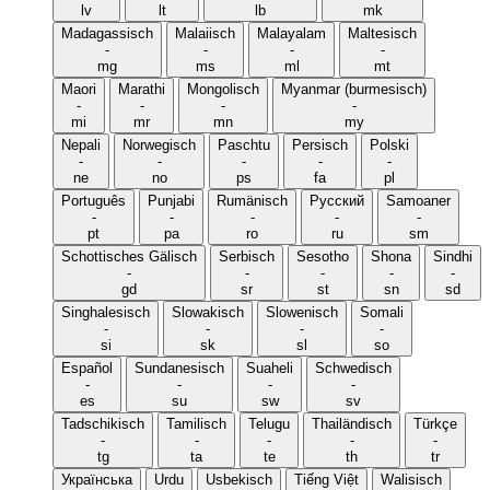
lv
lt
lb
mk
Madagassisch
Malaiisch
Malayalam
Maltesisch
-
-
-
-
mg
ms
ml
mt
Maori
Marathi
Mongolisch
Myanmar (burmesisch)
-
-
-
-
mi
mr
mn
my
Nepali
Norwegisch
Paschtu
Persisch
Polski
-
-
-
-
-
ne
no
ps
fa
pl
Português
Punjabi
Rumänisch
Русский
Samoaner
-
-
-
-
-
pt
pa
ro
ru
sm
Schottisches Gälisch
Serbisch
Sesotho
Shona
Sindhi
-
-
-
-
-
gd
sr
st
sn
sd
Singhalesisch
Slowakisch
Slowenisch
Somali
-
-
-
-
si
sk
sl
so
Español
Sundanesisch
Suaheli
Schwedisch
-
-
-
-
es
su
sw
sv
Tadschikisch
Tamilisch
Telugu
Thailändisch
Türkçe
-
-
-
-
-
tg
ta
te
th
tr
Українська
Urdu
Usbekisch
Tiếng Việt
Walisisch