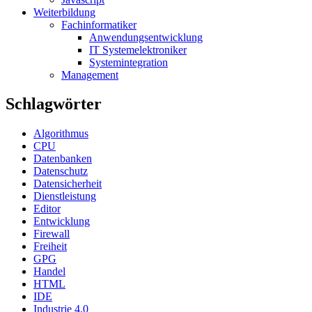
Weiterbildung
Fachinformatiker
Anwendungsentwicklung
IT Systemelektroniker
Systemintegration
Management
Schlagwörter
Algorithmus
CPU
Datenbanken
Datenschutz
Datensicherheit
Dienstleistung
Editor
Entwicklung
Firewall
Freiheit
GPG
Handel
HTML
IDE
Industrie 4.0