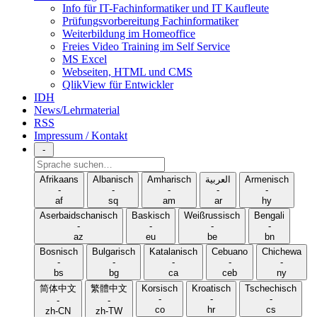
Info für IT-Fachinformatiker und IT Kaufleute
Prüfungsvorbereitung Fachinformatiker
Weiterbildung im Homeoffice
Freies Video Training im Self Service
MS Excel
Webseiten, HTML und CMS
QlikView für Entwickler
IDH
News/Lehrmaterial
RSS
Impressum / Kontakt
-
Sprache
suchen
Afrikaans
Albanisch
Amharisch
العربية
Armenisch
-
-
-
-
-
af
sq
am
ar
hy
Aserbaidschanisch
Baskisch
Weißrussisch
Bengali
-
-
-
-
az
eu
be
bn
Bosnisch
Bulgarisch
Katalanisch
Cebuano
Chichewa
-
-
-
-
-
bs
bg
ca
ceb
ny
简体中文
繁體中文
Korsisch
Kroatisch
Tschechisch
-
-
-
-
-
co
hr
cs
zh-CN
zh-TW