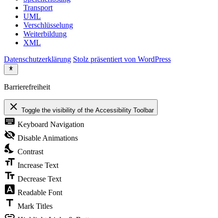
Transport
UML
Verschlüsselung
Weiterbildung
XML
Datenschutzerklärung
Stolz präsentiert von WordPress
Barrierefreiheit
close
Toggle the visibility of the Accessibility Toolbar
keyboard
Keyboard Navigation
visibility_off
Disable Animations
nights_stay
Contrast
format_size
Increase Text
text_fields
Decrease Text
font_download
Readable Font
title
Mark Titles
link