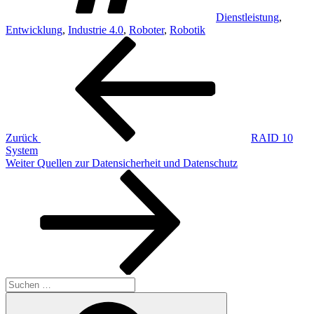
Dienstleistung
,
Entwicklung
,
Industrie 4.0
,
Roboter
,
Robotik
Beitragsnavigation
Vorheriger
Beitrag
Zurück
RAID 10
System
Nächster
Weiter
Quellen zur Datensicherheit und Datenschutz
Beitrag
Suchen
nach:
Suchen