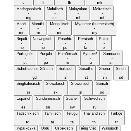
lv
lt
lb
mk
Madagassisch
Malaiisch
Malayalam
Maltesisch
-
-
-
-
mg
ms
ml
mt
Maori
Marathi
Mongolisch
Myanmar (burmesisch)
-
-
-
-
mi
mr
mn
my
Nepali
Norwegisch
Paschtu
Persisch
Polski
-
-
-
-
-
ne
no
ps
fa
pl
Português
Punjabi
Rumänisch
Русский
Samoaner
-
-
-
-
-
pt
pa
ro
ru
sm
Schottisches Gälisch
Serbisch
Sesotho
Shona
Sindhi
-
-
-
-
-
gd
sr
st
sn
sd
Singhalesisch
Slowakisch
Slowenisch
Somali
-
-
-
-
si
sk
sl
so
Español
Sundanesisch
Suaheli
Schwedisch
-
-
-
-
es
su
sw
sv
Tadschikisch
Tamilisch
Telugu
Thailändisch
Türkçe
-
-
-
-
-
tg
ta
te
th
tr
Українська
Urdu
Usbekisch
Tiếng Việt
Walisisch