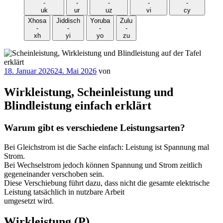
-
-
-
-
-
uk
ur
uz
vi
cy
Xhosa
Jiddisch
Yoruba
Zulu
-
-
-
-
xh
yi
yo
zu
Veröffentlicht
18. Januar 2026
24. Mai 2026
von
am
Wirkleistung, Scheinleistung und
Blindleistung einfach erklärt
Warum gibt es verschiedene Leistungsarten?
Bei Gleichstrom ist die Sache einfach: Leistung ist Spannung mal
Strom.
Bei Wechselstrom jedoch können Spannung und Strom zeitlich
gegeneinander verschoben sein.
Diese Verschiebung führt dazu, dass nicht die gesamte elektrische
Leistung tatsächlich in nutzbare Arbeit
umgesetzt wird.
Wirkleistung (P)