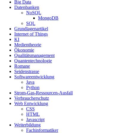
Big Data
Datenbanken
NoSQL
MongoDB
SQL
Grundlagenartikel
Internet of Things
KI
Medientheorie
Ökonomie
Qualitätsmanagement
Quantentechnologie
Romane
Seidenstrasse
Softwareentwicklung
Java
Python
Strom-Gas-Ressourcen-Ausfall
Verbraucherschutz
Web Entwicklung
CSS
HTML
Javascript
Weiterbildung
Fachinformatiker