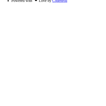
Powered with
Love
by
Codenroll