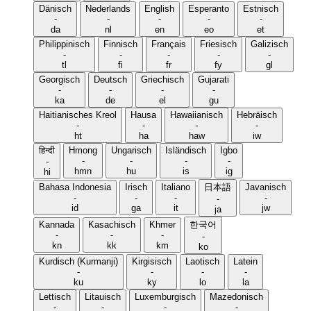
Dänisch
Nederlands
English
Esperanto
Estnisch
-
-
-
-
-
da
nl
en
eo
et
Philippinisch
Finnisch
Français
Friesisch
Galizisch
-
-
-
-
-
tl
fi
fr
fy
gl
Georgisch
Deutsch
Griechisch
Gujarati
-
-
-
-
ka
de
el
gu
Haitianisches Kreol
Hausa
Hawaiianisch
Hebräisch
-
-
-
-
ht
ha
haw
iw
हिन्दी
Hmong
Ungarisch
Isländisch
Igbo
-
-
-
-
-
hmn
hu
is
ig
hi
Bahasa Indonesia
Irisch
Italiano
日本語
Javanisch
-
-
-
-
-
id
ga
it
jw
ja
Kannada
Kasachisch
Khmer
한국어
-
-
-
-
kn
kk
km
ko
Kurdisch (Kurmanji)
Kirgisisch
Laotisch
Latein
-
-
-
-
ku
ky
lo
la
Lettisch
Litauisch
Luxemburgisch
Mazedonisch
-
-
-
-