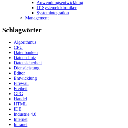
Anwendungsentwicklung
IT Systemelektroniker
Systemintegration
Management
Schlagwörter
Algorithmus
CPU
Datenbanken
Datenschutz
Datensicherheit
Dienstleistung
Editor
Entwicklung
Firewall
Freiheit
GPG
Handel
HTML
IDE
Industrie 4.0
Internet
Intranet