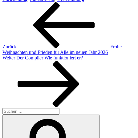
Beitragsnavigation
Vorheriger
Beitrag
Zurück
Frohe
Weihnachten und Frieden für Alle im neuen Jahr 2026
Nächster
Weiter
Der Compiler Wie funktioniert er?
Beitrag
Suchen
nach:
Suchen