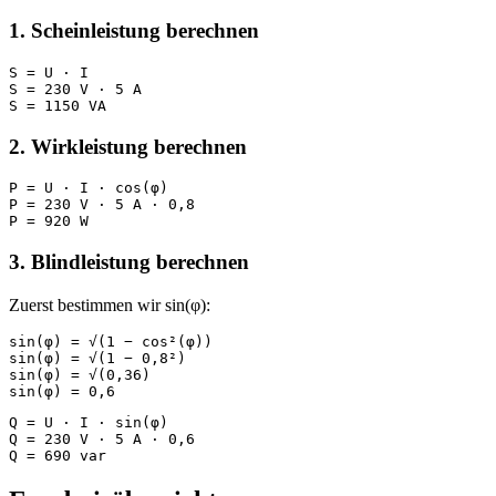
1. Scheinleistung berechnen
S = U · I

S = 230 V · 5 A

S = 1150 VA
2. Wirkleistung berechnen
P = U · I · cos(φ)

P = 230 V · 5 A · 0,8

P = 920 W
3. Blindleistung berechnen
Zuerst bestimmen wir sin(φ):
sin(φ) = √(1 − cos²(φ))

sin(φ) = √(1 − 0,8²)

sin(φ) = √(0,36)

sin(φ) = 0,6
Q = U · I · sin(φ)

Q = 230 V · 5 A · 0,6

Q = 690 var