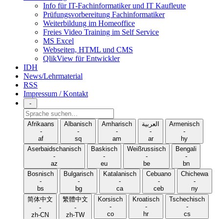
Info für IT-Fachinformatiker und IT Kaufleute
Prüfungsvorbereitung Fachinformatiker
Weiterbildung im Homeoffice
Freies Video Training im Self Service
MS Excel
Webseiten, HTML und CMS
QlikView für Entwickler
IDH
News/Lehrmaterial
RSS
Impressum / Kontakt
-
Sprache
suchen
Afrikaans
Albanisch
Amharisch
العربية
Armenisch
-
-
-
-
-
af
sq
am
ar
hy
Aserbaidschanisch
Baskisch
Weißrussisch
Bengali
-
-
-
-
az
eu
be
bn
Bosnisch
Bulgarisch
Katalanisch
Cebuano
Chichewa
-
-
-
-
-
bs
bg
ca
ceb
ny
简体中文
繁體中文
Korsisch
Kroatisch
Tschechisch
-
-
-
-
-
co
hr
cs
zh-CN
zh-TW