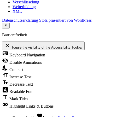
Verschlüsselung
Weiterbildung
XML
Datenschutzerklärung
Stolz präsentiert von WordPress
Barrierefreiheit
close
Toggle the visibility of the Accessibility Toolbar
keyboard
Keyboard Navigation
visibility_off
Disable Animations
nights_stay
Contrast
format_size
Increase Text
text_fields
Decrease Text
font_download
Readable Font
title
Mark Titles
link
Highlight Links & Buttons
favorite