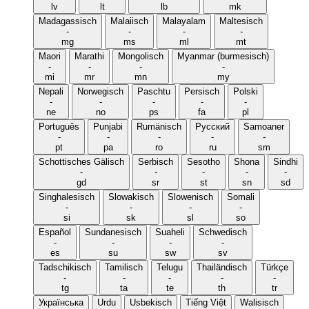
lv
lt
lb
mk
Madagassisch
Malaiisch
Malayalam
Maltesisch
-
-
-
-
mg
ms
ml
mt
Maori
Marathi
Mongolisch
Myanmar (burmesisch)
-
-
-
-
mi
mr
mn
my
Nepali
Norwegisch
Paschtu
Persisch
Polski
-
-
-
-
-
ne
no
ps
fa
pl
Português
Punjabi
Rumänisch
Русский
Samoaner
-
-
-
-
-
pt
pa
ro
ru
sm
Schottisches Gälisch
Serbisch
Sesotho
Shona
Sindhi
-
-
-
-
-
gd
sr
st
sn
sd
Singhalesisch
Slowakisch
Slowenisch
Somali
-
-
-
-
si
sk
sl
so
Español
Sundanesisch
Suaheli
Schwedisch
-
-
-
-
es
su
sw
sv
Tadschikisch
Tamilisch
Telugu
Thailändisch
Türkçe
-
-
-
-
-
tg
ta
te
th
tr
Українська
Urdu
Usbekisch
Tiếng Việt
Walisisch