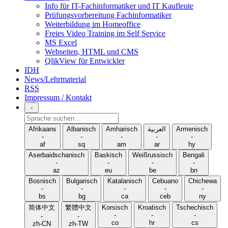
Info für IT-Fachinformatiker und IT Kaufleute
Prüfungsvorbereitung Fachinformatiker
Weiterbildung im Homeoffice
Freies Video Training im Self Service
MS Excel
Webseiten, HTML und CMS
QlikView für Entwickler
IDH
News/Lehrmaterial
RSS
Impressum / Kontakt
-
Sprache
suchen
Afrikaans
Albanisch
Amharisch
العربية
Armenisch
-
-
-
-
-
af
sq
am
ar
hy
Aserbaidschanisch
Baskisch
Weißrussisch
Bengali
-
-
-
-
az
eu
be
bn
Bosnisch
Bulgarisch
Katalanisch
Cebuano
Chichewa
-
-
-
-
-
bs
bg
ca
ceb
ny
简体中文
繁體中文
Korsisch
Kroatisch
Tschechisch
-
-
-
-
-
co
hr
cs
zh-CN
zh-TW