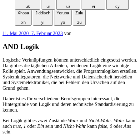
-
-
-
-
-
uk
ur
uz
vi
cy
Xhosa
Jiddisch
Yoruba
Zulu
-
-
-
-
xh
yi
yo
zu
Veröffentlicht
11. Mai 2020
17. Februar 2023
von
am
AND Logik
Logische Verknüpfungen können unterschiedlich eingesetzt werden.
Da gibt es die täglichen Arbeiten, bei denen Logik eine wichtige
Rolle spielt. Anwendungsentwickler, die Programmlogiken erstellen.
Systemintegratoren, die Netzwerke und Datensicherheit herstellen
und Systemelektroniker, die bei Fehlern den Ursachen auf den
Grund gehen.
Daher ist es für verschiedene Berufsgruppen interessant, die
Hintergründe von Logik und deren technische Standardisierung zu
kennen.
Bei Logik gibt es zwei Zustände
Wahr
und
Nicht-Wahr
.
Wahr
kann
auch
true
,
1
oder
Ein
sein und
Nicht-Wahr
kann
false
,
0
oder
Aus
sein.