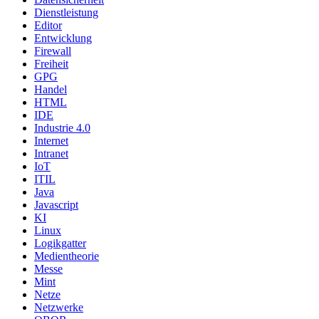
Dienstleistung
Editor
Entwicklung
Firewall
Freiheit
GPG
Handel
HTML
IDE
Industrie 4.0
Internet
Intranet
IoT
ITIL
Java
Javascript
KI
Linux
Logikgatter
Medientheorie
Messe
Mint
Netze
Netzwerke