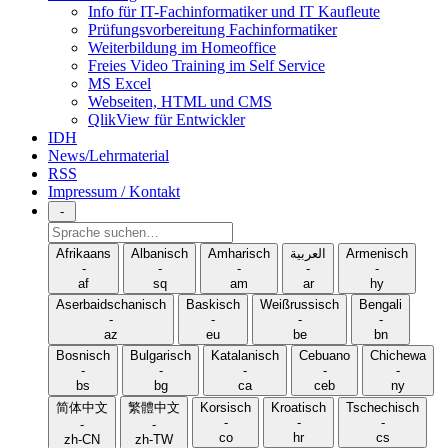
Info für IT-Fachinformatiker und IT Kaufleute
Prüfungsvorbereitung Fachinformatiker
Weiterbildung im Homeoffice
Freies Video Training im Self Service
MS Excel
Webseiten, HTML und CMS
QlikView für Entwickler
IDH
News/Lehrmaterial
RSS
Impressum / Kontakt
-
Sprache
suchen
Afrikaans
Albanisch
Amharisch
العربية
Armenisch
-
-
-
-
-
af
sq
am
ar
hy
Aserbaidschanisch
Baskisch
Weißrussisch
Bengali
-
-
-
-
az
eu
be
bn
Bosnisch
Bulgarisch
Katalanisch
Cebuano
Chichewa
-
-
-
-
-
bs
bg
ca
ceb
ny
简体中文
繁體中文
Korsisch
Kroatisch
Tschechisch
-
-
-
-
-
co
hr
cs
zh-CN
zh-TW