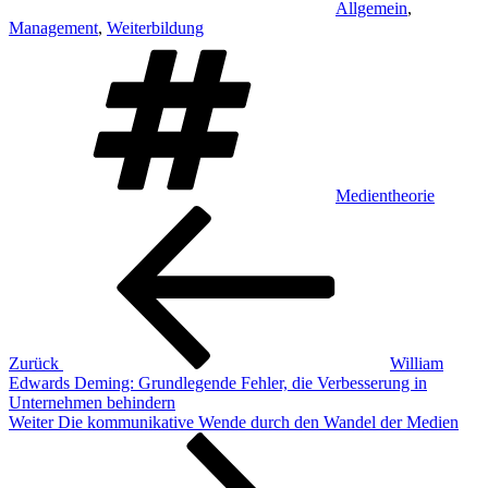
Allgemein
,
Management
,
Weiterbildung
Schlagwörter
Medientheorie
Beitragsnavigation
Vorheriger
Beitrag
Zurück
William
Edwards Deming: Grundlegende Fehler, die Verbesserung in
Unternehmen behindern
Nächster
Weiter
Die kommunikative Wende durch den Wandel der Medien
Beitrag