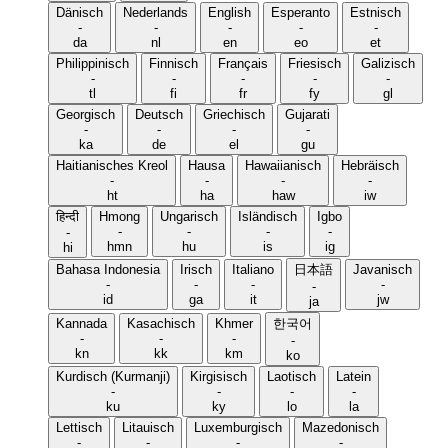
Dänisch
Nederlands
English
Esperanto
Estnisch
-
-
-
-
-
da
nl
en
eo
et
Philippinisch
Finnisch
Français
Friesisch
Galizisch
-
-
-
-
-
tl
fi
fr
fy
gl
Georgisch
Deutsch
Griechisch
Gujarati
-
-
-
-
ka
de
el
gu
Haitianisches Kreol
Hausa
Hawaiianisch
Hebräisch
-
-
-
-
ht
ha
haw
iw
हिन्दी
Hmong
Ungarisch
Isländisch
Igbo
-
-
-
-
-
hmn
hu
is
ig
hi
Bahasa Indonesia
Irisch
Italiano
日本語
Javanisch
-
-
-
-
-
id
ga
it
jw
ja
Kannada
Kasachisch
Khmer
한국어
-
-
-
-
kn
kk
km
ko
Kurdisch (Kurmanji)
Kirgisisch
Laotisch
Latein
-
-
-
-
ku
ky
lo
la
Lettisch
Litauisch
Luxemburgisch
Mazedonisch
-
-
-
-