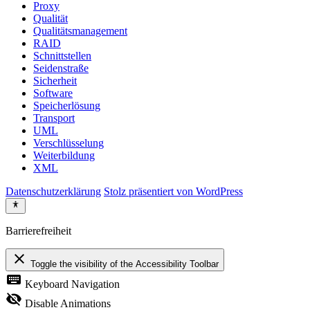
Proxy
Qualität
Qualitätsmanagement
RAID
Schnittstellen
Seidenstraße
Sicherheit
Software
Speicherlösung
Transport
UML
Verschlüsselung
Weiterbildung
XML
Datenschutzerklärung
Stolz präsentiert von WordPress
Barrierefreiheit
close
Toggle the visibility of the Accessibility Toolbar
keyboard
Keyboard Navigation
visibility_off
Disable Animations