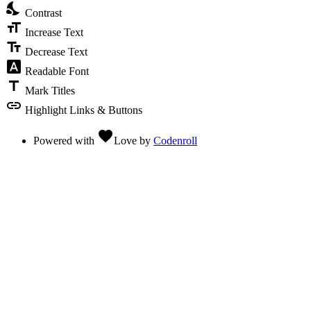
nights_stay
Contrast
format_size
Increase Text
text_fields
Decrease Text
font_download
Readable Font
title
Mark Titles
link
Highlight Links & Buttons
favorite
Powered with
Love
by
Codenroll