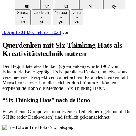
-
-
-
-
-
uk
ur
uz
vi
cy
Xhosa
Jiddisch
Yoruba
Zulu
-
-
-
-
xh
yi
yo
zu
Veröffentlicht
3. April 2018
26. Februar 2023
von
am
Querdenken mit Six Thinking Hats als
Kreativitätstechnik nutzen
Der Begriff laterales Denken (Querdenken) wurde 1967 von
Edward de Bono geprägt. Es ist paralleles Denken, um etwas aus
verschiedenen Perspektiven zu betrachten. Paralleles Denken fällt
Menschen schwer. Um dies leichter durchführen zu können,
empfiehlt de Bono die Methode “Six Thinking Hats”.
“Six Thinking Hats” nach de Bono
Es wird eine Gruppe von mindestens 6 Teilnehmern gebraucht. Die
6 Hüte (oder Denkweisen) sind farblich gekennzeichnet.