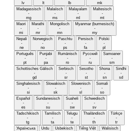
lv
lt
lb
mk
Madagassisch
Malaiisch
Malayalam
Maltesisch
-
-
-
-
mg
ms
ml
mt
Maori
Marathi
Mongolisch
Myanmar (burmesisch)
-
-
-
-
mi
mr
mn
my
Nepali
Norwegisch
Paschtu
Persisch
Polski
-
-
-
-
-
ne
no
ps
fa
pl
Português
Punjabi
Rumänisch
Русский
Samoaner
-
-
-
-
-
pt
pa
ro
ru
sm
Schottisches Gälisch
Serbisch
Sesotho
Shona
Sindhi
-
-
-
-
-
gd
sr
st
sn
sd
Singhalesisch
Slowakisch
Slowenisch
Somali
-
-
-
-
si
sk
sl
so
Español
Sundanesisch
Suaheli
Schwedisch
-
-
-
-
es
su
sw
sv
Tadschikisch
Tamilisch
Telugu
Thailändisch
Türkçe
-
-
-
-
-
tg
ta
te
th
tr
Українська
Urdu
Usbekisch
Tiếng Việt
Walisisch