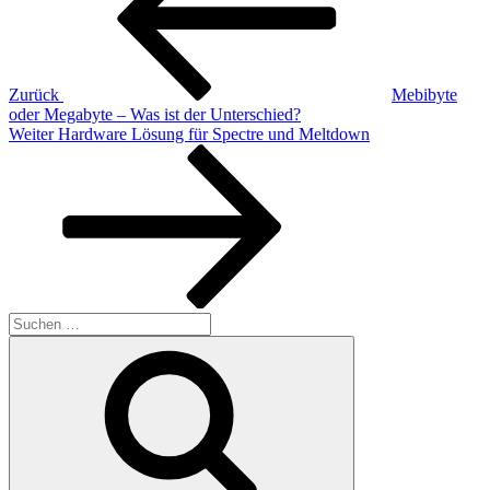
Zurück
Mebibyte
oder Megabyte – Was ist der Unterschied?
Nächster
Weiter
Hardware Lösung für Spectre und Meltdown
Beitrag
Suchen
nach:
Suchen