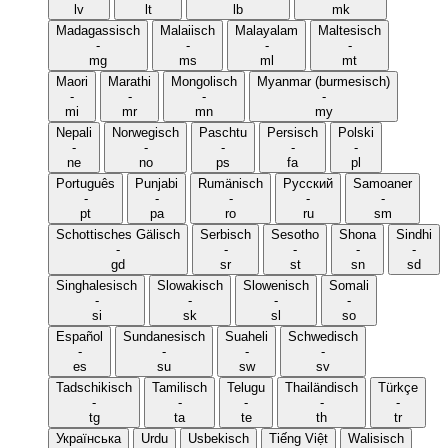
lv
lt
lb
mk
Madagassisch
Malaiisch
Malayalam
Maltesisch
-
-
-
-
mg
ms
ml
mt
Maori
Marathi
Mongolisch
Myanmar (burmesisch)
-
-
-
-
mi
mr
mn
my
Nepali
Norwegisch
Paschtu
Persisch
Polski
-
-
-
-
-
ne
no
ps
fa
pl
Português
Punjabi
Rumänisch
Русский
Samoaner
-
-
-
-
-
pt
pa
ro
ru
sm
Schottisches Gälisch
Serbisch
Sesotho
Shona
Sindhi
-
-
-
-
-
gd
sr
st
sn
sd
Singhalesisch
Slowakisch
Slowenisch
Somali
-
-
-
-
si
sk
sl
so
Español
Sundanesisch
Suaheli
Schwedisch
-
-
-
-
es
su
sw
sv
Tadschikisch
Tamilisch
Telugu
Thailändisch
Türkçe
-
-
-
-
-
tg
ta
te
th
tr
Українська
Urdu
Usbekisch
Tiếng Việt
Walisisch