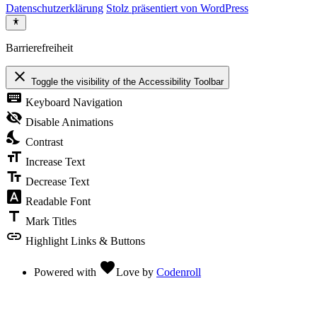
Datenschutzerklärung
Stolz präsentiert von WordPress
Barrierefreiheit
close
Toggle the visibility of the Accessibility Toolbar
keyboard
Keyboard Navigation
visibility_off
Disable Animations
nights_stay
Contrast
format_size
Increase Text
text_fields
Decrease Text
font_download
Readable Font
title
Mark Titles
link
Highlight Links & Buttons
favorite
Powered with
Love
by
Codenroll