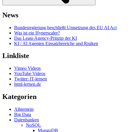
News
Bundesregierung beschließt Umsetzung des EU AI Act
Was ist ein Hyperscaler?
Das Least-Agency-Prinzip der KI
KI / AI Agenten Einsatzbereiche und Risiken
Linkliste
Vimeo Videos
YouTube Videos
Twitter: IT-lernen
html-lernen.de
Kategorien
Allgemein
Big Data
Datenbanken
NoSQL
MongoDB