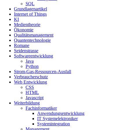
SQL
Grundlagenartikel
Internet of Things
KI
Medientheorie
Ökonomie
Qualitätsmanagement
Quantentechnologie
Romane
Seidenstrasse
Softwareentwicklung
Java
Python
Strom-Gas-Ressourcen-Ausfall
Verbraucherschutz
Web Entwicklung
CSS
HTML
Javascript
Weiterbildung
Fachinformatiker
Anwendungsentwicklung
IT Systemelektroniker
Systemintegration
Management