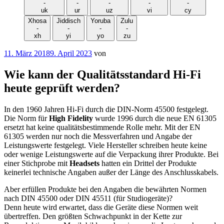
-
-
-
-
-
uk
ur
uz
vi
cy
Xhosa
Jiddisch
Yoruba
Zulu
-
-
-
-
xh
yi
yo
zu
Veröffentlicht
11. März 2018
9. April 2023
von
am
Wie kann der Qualitätsstandard Hi-Fi
heute geprüft werden?
In den 1960 Jahren Hi-Fi durch die DIN-Norm 45500 festgelegt.
Die Norm für
High Fidelity
wurde 1996 durch die neue EN 61305
ersetzt hat keine qualitätsbestimmende Rolle mehr. Mit der EN
61305 werden nur noch die Messverfahren und Angabe der
Leistungswerte festgelegt. Viele Hersteller schreiben heute keine
oder wenige Leistungswerte auf die Verpackung ihrer Produkte. Bei
einer Stichprobe mit
Headsets
hatten ein Drittel der Produkte
keinerlei technische Angaben außer der Länge des Anschlusskabels.
Aber erfüllen Produkte bei den Angaben die bewährten Normen
nach DIN 45500 oder DIN 45511 (für Studiogeräte)?
Denn heute wird erwartet, dass die Geräte diese Normen weit
übertreffen. Den größten Schwachpunkt in der Kette zur