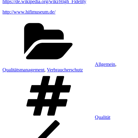
https://de.wikipedia.org/wiki/High_Fidelity
http://www.hifimuseum.de/
Kategorien
Allgemein
,
Qualitätsmanagement
,
Verbraucherschutz
Schlagwörter
Qualität
Beitragsnavigation
Vorheriger
Beitrag