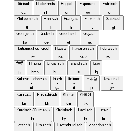
Dänisch
Nederlands
English
Esperanto
Estnisch
-
-
-
-
-
da
nl
en
eo
et
Philippinisch
Finnisch
Français
Friesisch
Galizisch
-
-
-
-
-
tl
fi
fr
fy
gl
Georgisch
Deutsch
Griechisch
Gujarati
-
-
-
-
ka
de
el
gu
Haitianisches Kreol
Hausa
Hawaiianisch
Hebräisch
-
-
-
-
ht
ha
haw
iw
हिन्दी
Hmong
Ungarisch
Isländisch
Igbo
-
-
-
-
-
hmn
hu
is
ig
hi
Bahasa Indonesia
Irisch
Italiano
日本語
Javanisch
-
-
-
-
-
id
ga
it
jw
ja
Kannada
Kasachisch
Khmer
한국어
-
-
-
-
kn
kk
km
ko
Kurdisch (Kurmanji)
Kirgisisch
Laotisch
Latein
-
-
-
-
ku
ky
lo
la
Lettisch
Litauisch
Luxemburgisch
Mazedonisch
-
-
-
-