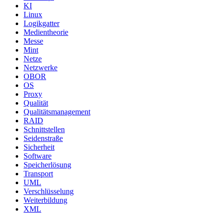
KI
Linux
Logikgatter
Medientheorie
Messe
Mint
Netze
Netzwerke
OBOR
OS
Proxy
Qualität
Qualitätsmanagement
RAID
Schnittstellen
Seidenstraße
Sicherheit
Software
Speicherlösung
Transport
UML
Verschlüsselung
Weiterbildung
XML