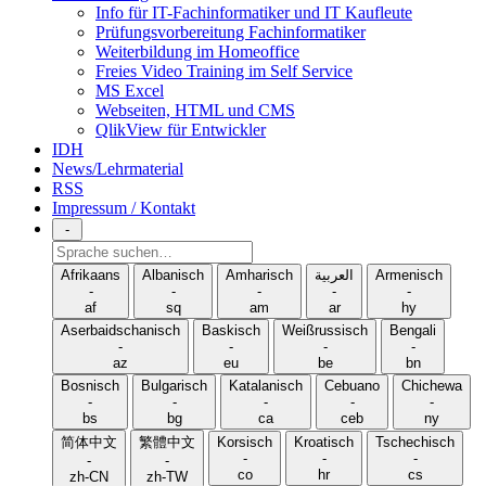
Info für IT-Fachinformatiker und IT Kaufleute
Prüfungsvorbereitung Fachinformatiker
Weiterbildung im Homeoffice
Freies Video Training im Self Service
MS Excel
Webseiten, HTML und CMS
QlikView für Entwickler
IDH
News/Lehrmaterial
RSS
Impressum / Kontakt
-
Sprache
suchen
Afrikaans
Albanisch
Amharisch
العربية
Armenisch
-
-
-
-
-
af
sq
am
ar
hy
Aserbaidschanisch
Baskisch
Weißrussisch
Bengali
-
-
-
-
az
eu
be
bn
Bosnisch
Bulgarisch
Katalanisch
Cebuano
Chichewa
-
-
-
-
-
bs
bg
ca
ceb
ny
简体中文
繁體中文
Korsisch
Kroatisch
Tschechisch
-
-
-
-
-
co
hr
cs
zh-CN
zh-TW