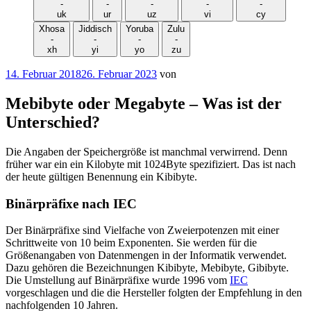
-
-
-
-
-
uk
ur
uz
vi
cy
Xhosa
Jiddisch
Yoruba
Zulu
-
-
-
-
xh
yi
yo
zu
Veröffentlicht
14. Februar 2018
26. Februar 2023
von
am
Mebibyte oder Megabyte – Was ist der
Unterschied?
Die Angaben der Speichergröße ist manchmal verwirrend. Denn
früher war ein ein Kilobyte mit 1024Byte spezifiziert. Das ist nach
der heute gültigen Benennung ein Kibibyte.
Binärpräfixe nach IEC
Der Binärpräfixe sind Vielfache von Zweierpotenzen mit einer
Schrittweite von 10 beim Exponenten. Sie werden für die
Größenangaben von Datenmengen in der Informatik verwendet.
Dazu gehören die Bezeichnungen Kibibyte, Mebibyte, Gibibyte.
Die Umstellung auf Binärpräfixe wurde 1996 vom
IEC
vorgeschlagen und die die Hersteller folgten der Empfehlung in den
nachfolgenden 10 Jahren.