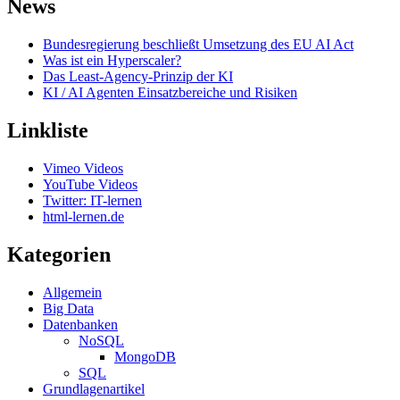
News
Bundesregierung beschließt Umsetzung des EU AI Act
Was ist ein Hyperscaler?
Das Least-Agency-Prinzip der KI
KI / AI Agenten Einsatzbereiche und Risiken
Linkliste
Vimeo Videos
YouTube Videos
Twitter: IT-lernen
html-lernen.de
Kategorien
Allgemein
Big Data
Datenbanken
NoSQL
MongoDB
SQL
Grundlagenartikel