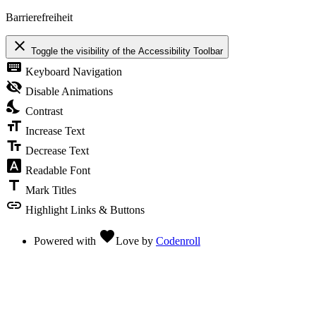
Barrierefreiheit
close
Toggle the visibility of the Accessibility Toolbar
keyboard
Keyboard Navigation
visibility_off
Disable Animations
nights_stay
Contrast
format_size
Increase Text
text_fields
Decrease Text
font_download
Readable Font
title
Mark Titles
link
Highlight Links & Buttons
favorite
Powered with
Love
by
Codenroll