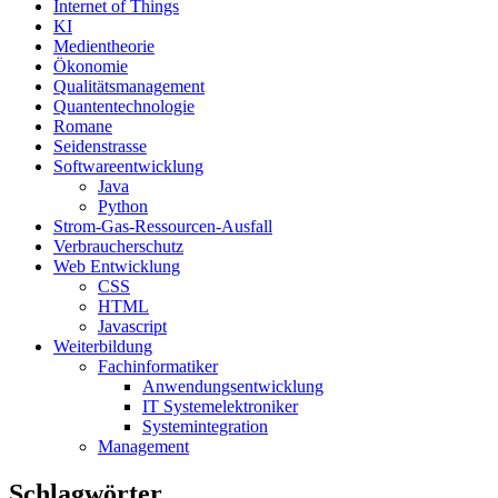
Internet of Things
KI
Medientheorie
Ökonomie
Qualitätsmanagement
Quantentechnologie
Romane
Seidenstrasse
Softwareentwicklung
Java
Python
Strom-Gas-Ressourcen-Ausfall
Verbraucherschutz
Web Entwicklung
CSS
HTML
Javascript
Weiterbildung
Fachinformatiker
Anwendungsentwicklung
IT Systemelektroniker
Systemintegration
Management
Schlagwörter