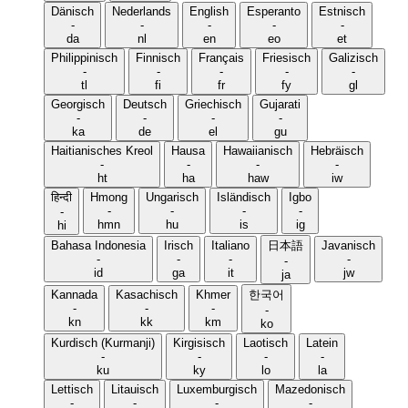
Dänisch
Nederlands
English
Esperanto
Estnisch
-
-
-
-
-
da
nl
en
eo
et
Philippinisch
Finnisch
Français
Friesisch
Galizisch
-
-
-
-
-
tl
fi
fr
fy
gl
Georgisch
Deutsch
Griechisch
Gujarati
-
-
-
-
ka
de
el
gu
Haitianisches Kreol
Hausa
Hawaiianisch
Hebräisch
-
-
-
-
ht
ha
haw
iw
हिन्दी
Hmong
Ungarisch
Isländisch
Igbo
-
-
-
-
-
hmn
hu
is
ig
hi
Bahasa Indonesia
Irisch
Italiano
日本語
Javanisch
-
-
-
-
-
id
ga
it
jw
ja
Kannada
Kasachisch
Khmer
한국어
-
-
-
-
kn
kk
km
ko
Kurdisch (Kurmanji)
Kirgisisch
Laotisch
Latein
-
-
-
-
ku
ky
lo
la
Lettisch
Litauisch
Luxemburgisch
Mazedonisch
-
-
-
-