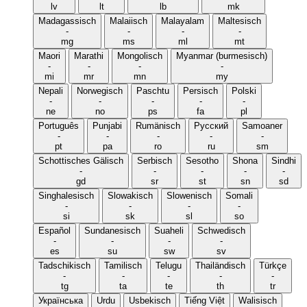
lv
lt
lb
mk
Madagassisch
Malaiisch
Malayalam
Maltesisch
-
-
-
-
mg
ms
ml
mt
Maori
Marathi
Mongolisch
Myanmar (burmesisch)
-
-
-
-
mi
mr
mn
my
Nepali
Norwegisch
Paschtu
Persisch
Polski
-
-
-
-
-
ne
no
ps
fa
pl
Português
Punjabi
Rumänisch
Русский
Samoaner
-
-
-
-
-
pt
pa
ro
ru
sm
Schottisches Gälisch
Serbisch
Sesotho
Shona
Sindhi
-
-
-
-
-
gd
sr
st
sn
sd
Singhalesisch
Slowakisch
Slowenisch
Somali
-
-
-
-
si
sk
sl
so
Español
Sundanesisch
Suaheli
Schwedisch
-
-
-
-
es
su
sw
sv
Tadschikisch
Tamilisch
Telugu
Thailändisch
Türkçe
-
-
-
-
-
tg
ta
te
th
tr
Українська
Urdu
Usbekisch
Tiếng Việt
Walisisch