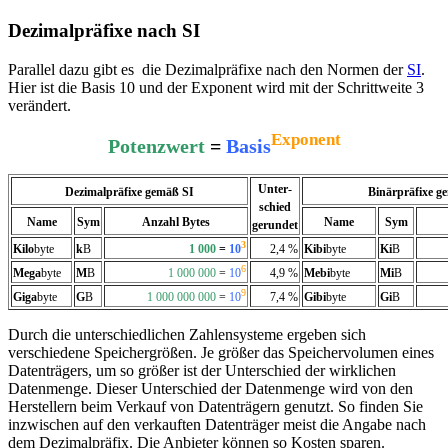
Dezimalpräfixe nach SI
Parallel dazu gibt es die Dezimalpräfixe nach den Normen der
SI
.
Hier ist die Basis 10 und der Exponent wird mit der Schrittweite 3
verändert.
Exponent
Potenzwert
=
Basis
Unter-
Dezimalpräfixe gemäß SI
Binärpräfixe 
schied
Name
Sym
Anzahl Bytes
Name
Sym
gerundet
3
Kilo
byte
k
B
1 000
=
10
2,4 %
Kibi
byte
Ki
B
6
Mega
byte
M
B
1 000 000
=
10
4,9 %
Mebi
byte
Mi
B
9
Giga
byte
G
B
1 000 000 000
=
10
7,4 %
Gibi
byte
Gi
B
Durch die unterschiedlichen Zahlensysteme ergeben sich
verschiedene Speichergrößen. Je größer das Speichervolumen eines
Datenträgers, um so größer ist der Unterschied der wirklichen
Datenmenge. Dieser Unterschied der Datenmenge wird von den
Herstellern beim Verkauf von Datenträgern genutzt. So finden Sie
inzwischen auf den verkauften Datenträger meist die Angabe nach
dem Dezimalpräfix. Die Anbieter können so Kosten sparen.