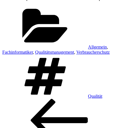
Kategorien
Allgemein
,
Fachinformatiker
,
Qualitätsmanagement
,
Verbraucherschutz
Schlagwörter
Qualität
Beitragsnavigation
Vorheriger
Beitrag